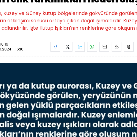
sı, Kuzey ve Güney kutup bölgelerinde gökyüzünde görülen
ın etkileşimi sonucu ortaya çıkan doğal ışımalardır. Kuze
 adlandırılır. İşte Kutup Işıkları'nın renklerine göre oluşum
 16:16
10.2024 - 16:16