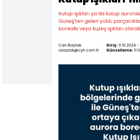
Kutup ışıkları ya da kutup aurora
Güneş'ten gelen yüklü parçacıklar
borealis veya kuzey ışıkları olarak
Can Baytak
Giriş:
11.10.2024 -
cbaytak@cyh.com.tr
Güncelleme:
11.