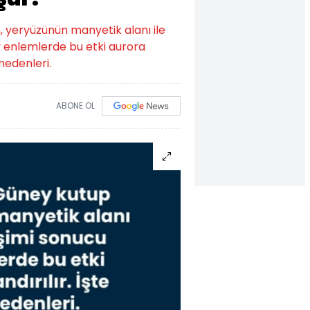
, yeryüzünün manyetik alanı ile
y enlemlerde bu etki aurora
 nedenleri.
ABONE OL