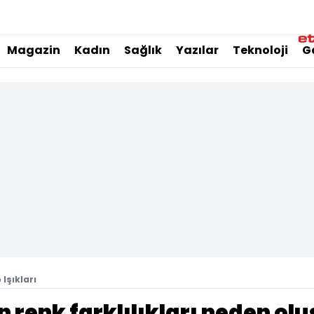
Magazin
Kadın
Sağlık
Yazılar
Teknoloji
G
Işıkları
n renk farklılıkları neden ol