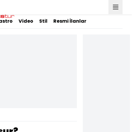
astro
Video
Stil
Resmi İlanlar
uşur?