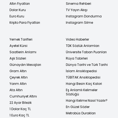
Altın Fiyatları
Sinema Rehberi
Dolar Kuru
TV Yayın Akışı
Euro Kuru
Instagram Dondurma
Kripto Para Fiyatları
Instagram Silme
Yemek Tarifleri
Video Haberler
Ayetel Kürsi
TDK Sözlük Anlamları
Saatlerin Anlamı
Üniversite Taban Puanları
Aşk Sözleri
Rüya Tabirleri
Günaydın Mesajları
Dünya Tarihi ve Türk Tarihi
Gram Altın
İslam Ansiklopedisi
Çeyrek Altın
TÜBİTAK Ansiklopedisi
Yarım Altın
Hangi Besin Kaç Kalori
Ata Altın
Eş Anlamlı Kelimeler
Sözlüğü
Cumhuriyet Altını
Hangi Kelime Nasıl Yazılır?
22 Ayar Bilezik
En Güzel Sözler
1 Dolar Kaç TL
Metrobüs Durakları
1 Euro Kaç TL