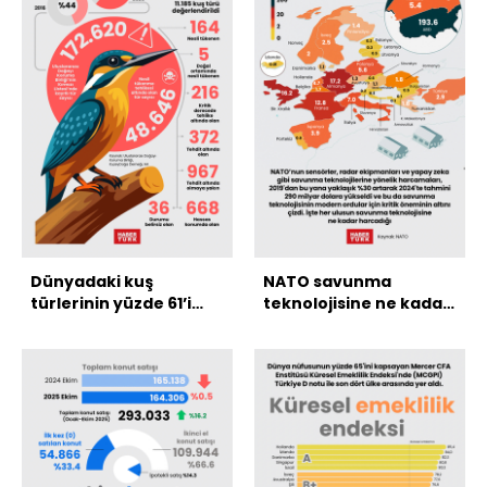
Dünyadaki kuş
NATO savunma
türlerinin yüzde 61’i
teknolojisine ne kadar
azalıyor
harcıyor?