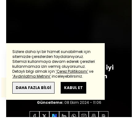
Sizlere daha iyi bir hizmet sunabilmek için
Kadir Kaymakçı
sitemizde çerezlerden faydalanıyoruz.
Sitemizi kullanmaya devam ederek çerezleri
Powered by
Translate
Hayatın tadını almak için iyi
kullanmamıza izin vermiş oluyorsunuz.
Detaylı bilgi almak için
‘Çerez Politikasını’
ve
sebze-meyve seçmenin
‘Aydınlatma Metnini’
inceleyebilirsiniz.
Bu çeviride
Google Translete
kullanılmıştır.
bilimsel yolları
Anlam ve çeviri hatalarından
haberturk.com
DAHA FAZLA BİLGİ
KABUL ET
sorumlu değildir.
Giriş:
08 Ekim 2024 - 11:00
Güncelleme:
08 Ekim 2024 - 11:06