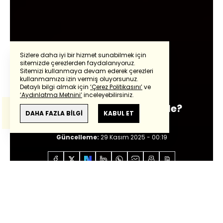
Sizlere daha iyi bir hizmet sunabilmek için
sitemizde çerezlerden faydalanıyoruz.
Sitemizi kullanmaya devam ederek çerezleri
Powered by
Translate
kullanmamıza izin vermiş oluyorsunuz.
Mehmet Açar
Detaylı bilgi almak için
‘Çerez Politikasını’
ve
‘Aydınlatma Metnini’
inceleyebilirsiniz.
Bu çeviride
Google Translete
kullanılmıştır.
'Sonsuza dek' ama kiminle?
Anlam ve çeviri hatalarından
haberturk.com
DAHA FAZLA BİLGİ
KABUL ET
sorumlu değildir.
Giriş:
29 Kasım 2025 - 00:17
Güncelleme:
29 Kasım 2025 - 00:19
Anasayfa
Özel İçerikler
Mehmet Açar
'Sonsuza
dek' ama kiminle?