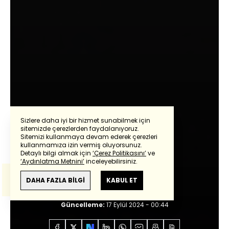
Sizlere daha iyi bir hizmet sunabilmek için
sitemizde çerezlerden faydalanıyoruz.
Sitemizi kullanmaya devam ederek çerezleri
Powered by
Translate
kullanmamıza izin vermiş oluyorsunuz.
Oray Eğin
Detaylı bilgi almak için
‘Çerez Politikasını’
ve
‘Aydınlatma Metnini’
inceleyebilirsiniz.
Bu çeviride
Google Translete
kullanılmıştır.
Ayla Ayla Ayla
Anlam ve çeviri hatalarından
haberturk.com
DAHA FAZLA BİLGİ
KABUL ET
sorumlu değildir.
Giriş:
17 Eylül 2024 - 00:44
Güncelleme:
17 Eylül 2024 - 00:44