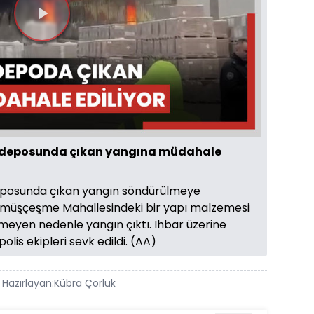
Videoyu
Oynat
i deposunda çıkan yangına müdahale
deposunda çıkan yangın söndürülmeye
i Gümüşçeşme Mahallesindeki bir yapı malzemesi
meyen nedenle yangın çıktı. İhbar üzerine
polis ekipleri sevk edildi. (AA)
 Hazırlayan:
Kübra Çorluk