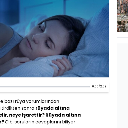
0:00
/
2:59
ere bazı rüya yorumlarından
itirdikten sonra
rüyada altına
ir, neye işarettir? Rüyada altına
r?
Gibi soruların cevaplarını biliyor