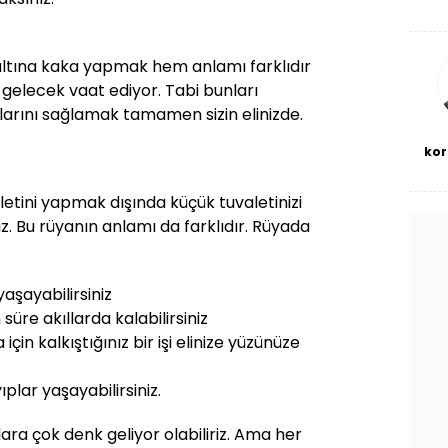
De
haf
a
bl
ltına kaka yapmak hem anlamı farklıdır
gelecek vaat ediyor. Tabi bunları
arını sağlamak tamamen sizin elinizde.
kor
etini yapmak dışında küçük tuvaletinizi
niz. Bu rüyanın anlamı da farklıdır. Rüyada
aşayabilirsiniz
üre akıllarda kalabilirsiniz
çin kalkıştığınız bir işi elinize yüzünüze
plar yaşayabilirsiniz.
ara çok denk geliyor olabiliriz. Ama her