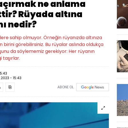
kaçırmak ne anlama
ttir? Rüyada altına
ı nedir?
klere sahip olmuyor. Örneğin rüyanızda altınıza
 birini görebilirsiniz. Bu rüyalar aslında oldukça
ma şunu da söylememiz gerekiyor: Her rüyanın
 taşırlar.
15:43
.2023 - 15:43
ABONE OL