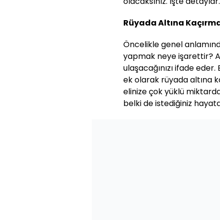
olacaksınız. İşte detaylar..
Rüyada Altına Kaçırma
Öncelikle genel anlamınd
yapmak neye işarettir? A
ulaşacağınızı ifade eder.
ek olarak rüyada altına 
elinize çok yüklü miktarda
belki de istediğiniz hayat