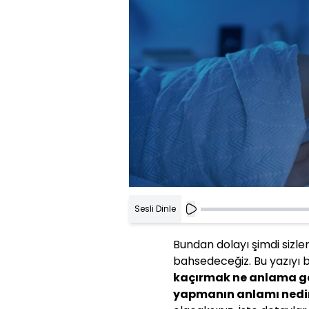
Sesli Dinle
Bundan dolayı şimdi sizl
bahsedeceğiz. Bu yazıyı b
kaçırmak ne anlama gel
yapmanın anlamı nedi