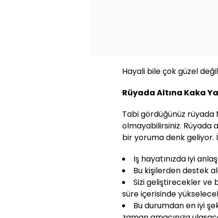
Hayali bile çok güzel deği
Rüyada Altına Kaka Ya
Tabi gördüğünüz rüyada fa
olmayabilirsiniz. Rüyada 
bir yoruma denk geliyor. İ
İş hayatınızda iyi anlaş
Bu kişilerden destek al
Sizi geliştirecekler ve
süre içerisinde yükselecek
Bu durumdan en iyi şek
zaman amacınıza ulaşaca