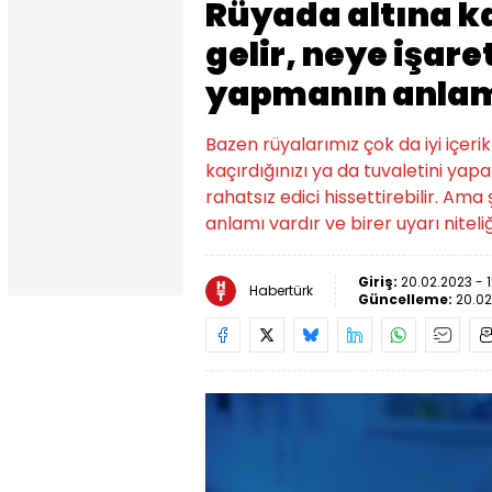
Rüyada altına 
gelir, neye işare
yapmanın anlam
Bazen rüyalarımız çok da iyi içeri
kaçırdığınızı ya da tuvaletini yapan
rahatsız edici hissettirebilir. A
anlamı vardır ve birer uyarı niteliği
Giriş:
20.02.2023 - 
Habertürk
Güncelleme:
20.02