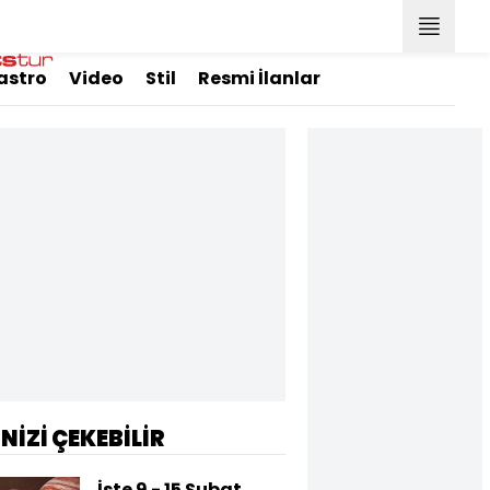
astro
Video
Stil
Resmi İlanlar
İNİZİ ÇEKEBİLİR
İşte 9 - 15 Şubat