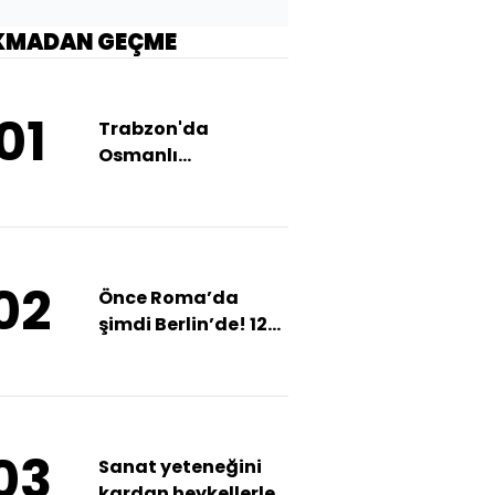
KMADAN GEÇME
01
Trabzon'da
Osmanlı
döneminden
bugüne ulaşan
mahalle
02
Önce Roma’da
şimdi Berlin’de! 12
bin yıllık hikaye
dünya sahnesinde
03
Sanat yeteneğini
kardan heykellerle