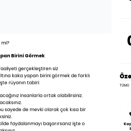
l mi?
pan Birini Görmek
aliyeti gerçekleştiren siz
Öze
altına kaka yapan birini görmek de farklı
şte rüyanın tabiri:
TÜMÜ
acağınız insanlarla ortak olabilirsiniz.
acaksınız.
 bu sayede de mevki olarak çok kısa bir
siniz.
ilde faydalanmayı başarırsanız işte o
Kay
ksınız.