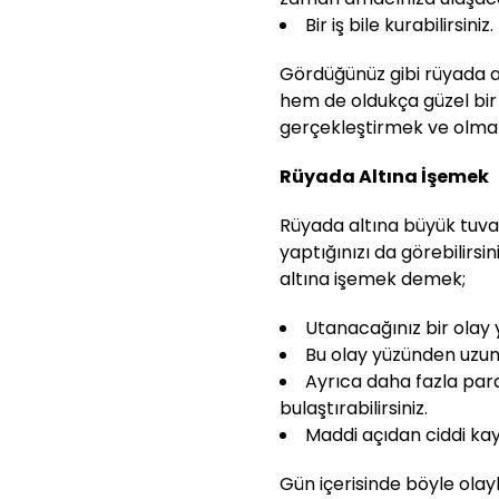
Bir iş bile kurabilirsiniz.
Gördüğünüz gibi rüyada a
hem de oldukça güzel bir 
gerçekleştirmek ve olmal
Rüyada Altına İşemek
Rüyada altına büyük tuval
yaptığınızı da görebilirsi
altına işemek demek;
Utanacağınız bir olay y
Bu olay yüzünden uzun s
Ayrıca daha fazla para i
bulaştırabilirsiniz.
Maddi açıdan ciddi kayı
Gün içerisinde böyle olayl