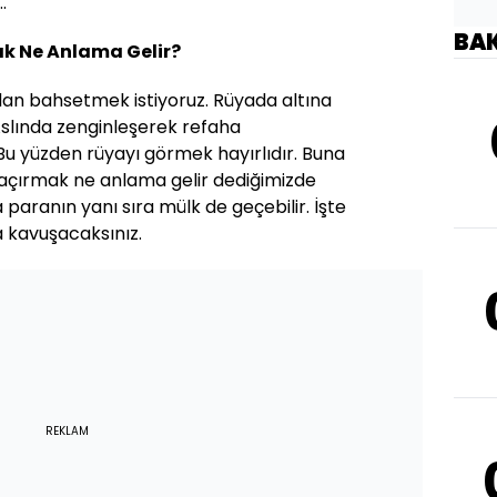
.
BA
k Ne Anlama Gelir?
an bahsetmek istiyoruz. Rüyada altına
slında zenginleşerek refaha
 Bu yüzden rüyayı görmek hayırlıdır. Buna
kaçırmak ne anlama gelir dediğimizde
 paranın yanı sıra mülk de geçebilir. İşte
a kavuşacaksınız.
REKLAM