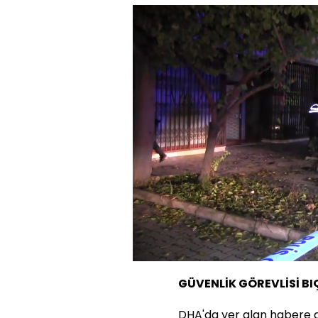
Yüklendi
:
34.04%
Sesi
Aç
GÜVENLİK GÖREVLİSİ B
DHA'da yer alan habere 