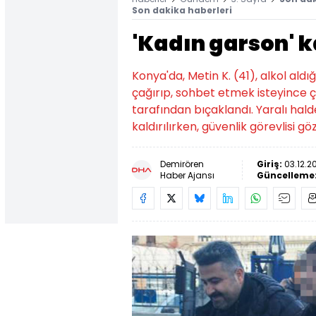
Son dakika haberleri
'Kadın garson' k
Konya'da, Metin K. (41), alkol al
çağırıp, sohbet etmek isteyince çı
tarafından bıçaklandı. Yaralı hal
kaldırılırken, güvenlik görevlisi gö
Demirören
Giriş:
03.12.20
Haber Ajansı
Güncelleme