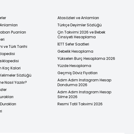
rler
Atasözleri ve Anlamları
 Anlamları
Türkçe Deyimler Sözlüğü
 Taban Puanları
Çin Takvimi 2026 ve Bebek
Cinsiyeti Hesaplama
eri
İETT Sefer Saatleri
i ve Türk Tarihi
Gebelik Hesaplama
klopedisi
Yükselen Burç Hesaplama 2026
siklopedisi
Yüzde Hesaplama
n Kaç Kalori
Geçmiş Döviz Fiyatları
Kelimeler Sözlüğü
Adım Adım Instagram Hesap
e Nasıl Yazılır?
Dondurma 2026
zler
Adım Adım Instagram Hesap
urakları
Silme 2026
urakları
Resmi Tatil Takvimi 2026
ri