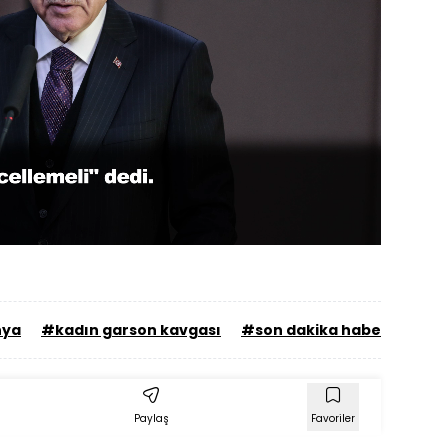
Oynatma
1080
Hızı
ya
#kadın garson kavgası
#son dakika haberi
#son
Paylaş
Favoriler