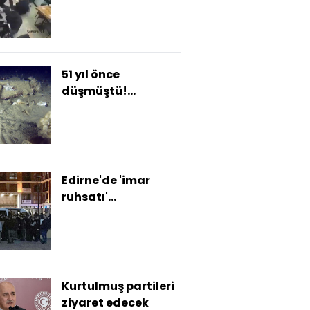
51 yıl önce
düşmüştü!
Parçaları bulundu
Edirne'de 'imar
ruhsatı'
operasyonu: 4
tutuklama
Kurtulmuş partileri
ziyaret edecek