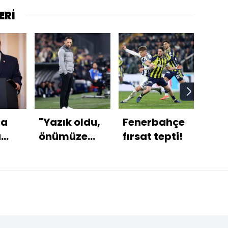
ERİ
ma
"Yazık oldu,
Fenerbahçe
İra
a
önümüze
fırsat tepti!
tele
bakmalıyız!"
gel
 gün
mesa
orta