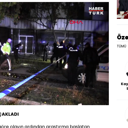
Öze
TÜMÜ
Kay
De
haf
Oynatma
a
720
Hızı
bl
IÇAKLADI
göre olayın ardından araştırma başlatan