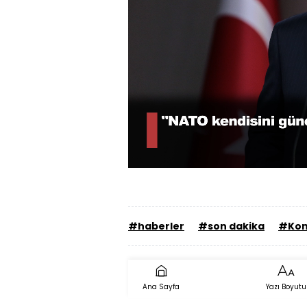
Yüklendi
:
48.70%
Sesi
Aç
#haberler
#son dakika
#Kon
Ana Sayfa
Yazı Boyutu