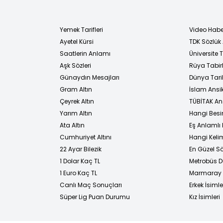
Yemek Tarifleri
Video Habe
Ayetel Kürsi
TDK Sözlük
i
Saatlerin Anlamı
Üniversite
Aşk Sözleri
Rüya Tabirl
Günaydın Mesajları
Dünya Tarih
Gram Altın
İslam Ansi
Çeyrek Altın
TÜBİTAK An
Yarım Altın
Hangi Besi
Ata Altın
Eş Anlamlı 
Cumhuriyet Altını
Hangi Kelim
22 Ayar Bilezik
En Güzel Sö
1 Dolar Kaç TL
Metrobüs D
1 Euro Kaç TL
Marmaray D
Canlı Maç Sonuçları
Erkek İsimle
Süper Lig Puan Durumu
Kız İsimleri