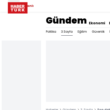
Canlı
Gündem
Ekonomi
3.Sayfa
Politika
Eğitim
Güvenlik
Haberler
Gündem
3. Sayfa
Son dak