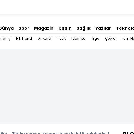
Dünya
Spor
Magazin
Kadın
Sağlık
Yazılar
Teknolo
İnanç
HT Trend
Ankara
Teyit
İstanbul
Ege
Çevre
Tüm Ha
ika... 'Kadın garson' kavgası bıçakla bitti! - Haberler |