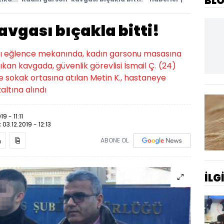
BL
avgası bıçakla bitti!
dığı eğlence mekanında, kadın garsonu masasına
kan kavgada, güvenlik görevlisi İsmail Ç. (24)
de sokak ortasına atılan Metin K., hastaneye
zaltına alındı
19 - 11:11
:
03.12.2019 - 12:13
ABONE OL
İLG