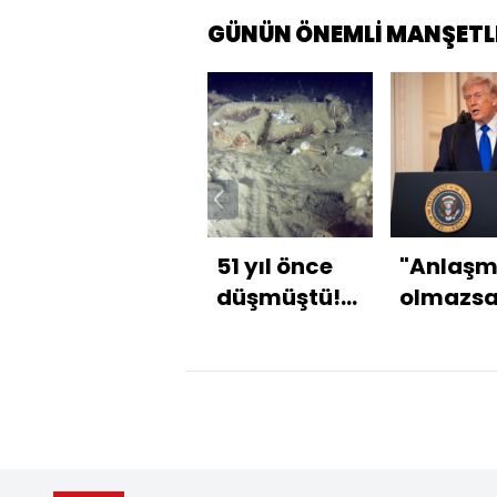
GÜNÜN ÖNEMLİ MANŞETL
51 yıl önce
"Anlaş
düşmüştü!
olmazs
Parçaları
İran için
bulundu
kötü bir
olacak"