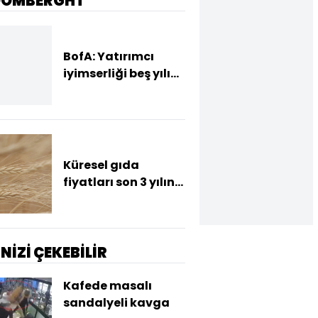
OOMBERGHT
BofA: Yatırımcı
iyimserliği beş yılın
en yüksek
seviyesinde
Küresel gıda
fiyatları son 3 yılın
zirvesine tırmandı
İNİZİ ÇEKEBİLİR
Kafede masalı
sandalyeli kavga