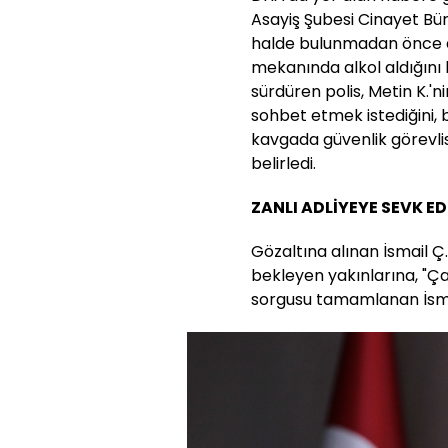
Asayiş Şubesi Cinayet Büro 
halde bulunmadan önce a
mekanında alkol aldığını 
sürdüren polis, Metin K.'
sohbet etmek istediğini, 
kavgada güvenlik görevlis
belirledi.
ZANLI ADLİYEYE SEVK ED
Gözaltına alınan İsmail Ç
bekleyen yakınlarına, "Çak
sorgusu tamamlanan İsmail