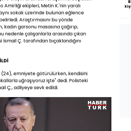
B
Amirliği ekipleri, Metin K.'nin yaralı
kiş
ynı sokak üzerinde bulunan eğlence
belirledi. Araştırmasını bu yönde
nin, kadın garsonu masasına çağırıp,
bu nedenle çalışanlarla arasında çıkan
i İsmail Ç. tarafından bıçaklandığını
İLDİ
. (24), emniyete götürülürken, kendisini
allarla uğraşıyoruz işte" dedi. Polisteki
 Ç., adliyeye sevk edildi.