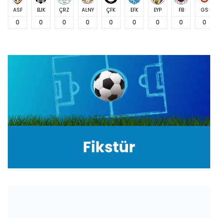
ASF
BJK
ÇRZ
ALNY
ÇFK
EFK
EYP
FB
GS
0
0
0
0
0
0
0
0
0