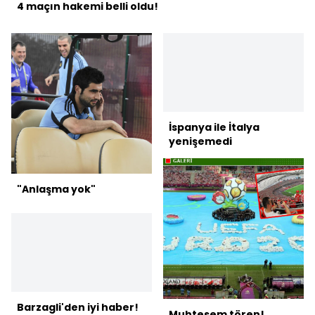
4 maçın hakemi belli oldu!
İspanya ile İtalya
yenişemedi
"Anlaşma yok"
Barzagli'den iyi haber!
Muhteşem tören!