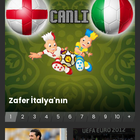
Zafer İtalya'nın
1
2
3
4
5
6
7
8
9
10
+