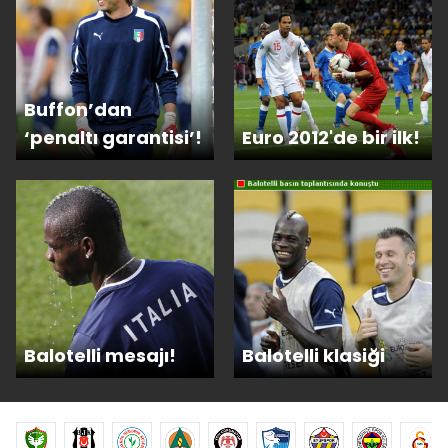
Buffon’dan
‘penaltı garantisi’!
Euro 2012'de bir ilk!
Balotelli mesajı!
Balotelli klasiği