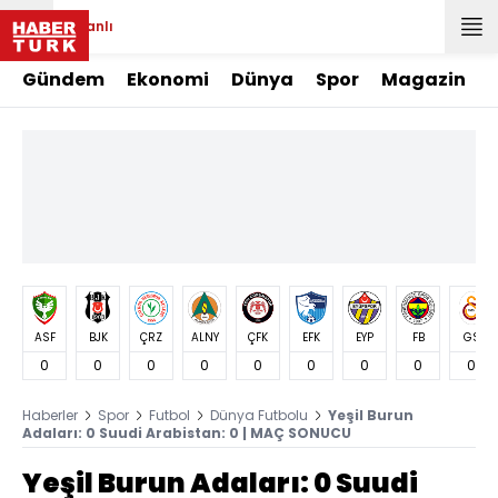
Canlı
Gündem
Ekonomi
Dünya
Spor
Magazin
ASF
BJK
ÇRZ
ALNY
ÇFK
EFK
EYP
FB
GS
0
0
0
0
0
0
0
0
0
Haberler
Spor
Futbol
Dünya Futbolu
Yeşil Burun
Adaları: 0 Suudi Arabistan: 0 | MAÇ SONUCU
Yeşil Burun Adaları: 0 Suudi