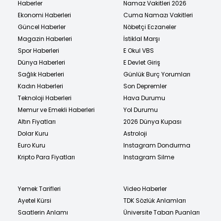
Haberler
Namaz Vakitleri 2026
Ekonomi Haberleri
Cuma Namazı Vakitleri
Güncel Haberler
Nöbetçi Eczaneler
Magazin Haberleri
İstiklal Marşı
Spor Haberleri
E Okul VBS
Dünya Haberleri
E Devlet Giriş
Sağlık Haberleri
Günlük Burç Yorumları
Kadın Haberleri
Son Depremler
Teknoloji Haberleri
Hava Durumu
Memur ve Emekli Haberleri
Yol Durumu
Altın Fiyatları
2026 Dünya Kupası
Dolar Kuru
Astroloji
Euro Kuru
Instagram Dondurma
Kripto Para Fiyatları
Instagram Silme
Yemek Tarifleri
Video Haberler
Ayetel Kürsi
TDK Sözlük Anlamları
Saatlerin Anlamı
Üniversite Taban Puanları