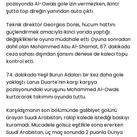
pozisyonda Al-Owais gole izin vermezken, ikinci
şutta top direğin yanından auta çıktı.
Teknik direktör Georgios Donis, hücum hattını
güçlendirmek amacıyla ikinci yarıda yaptığı
değişikliklerle oyuna müdahale etti. Oyuna sonradan
dahil olan Mohammed Abu Al-Shamat, 67. dakikada
ceza sahası dışından şansını denese de kaleci topu
kontrol etti.
74. dakikada Yeşil Burun Adaları bir kez daha gole
yaklaştı. Larus Duarte'nin karşı karşıya
pozisyonundaki vuruşunu Mohammed Al-Owais
kurtararak takımını oyunda tuttu.
Karşılaşmanın son bölümünde galibiyet golünü
arayan Suudi Arabistan, rakip kalede istediği baskıyı
kuramadı. Mücadele golsüz eşitlikle sona ererken
Suudi Arabistan, üç maç sonunda 2 puanla Dünya