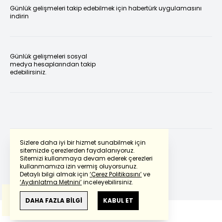
Günlük gelişmeleri takip edebilmek için habertürk uygulamasını
indirin
Günlük gelişmeleri sosyal
medya hesaplarından takip
edebilirsiniz.
Sizlere daha iyi bir hizmet sunabilmek için
sitemizde çerezlerden faydalanıyoruz.
Sitemizi kullanmaya devam ederek çerezleri
Powered by
Translate
kullanmamıza izin vermiş oluyorsunuz.
Detaylı bilgi almak için
‘Çerez Politikasını’
ve
‘Aydınlatma Metnini’
inceleyebilirsiniz.
Bu çeviride
Google Translete
kullanılmıştır.
Anlam ve çeviri hatalarından
haberturk.com
DAHA FAZLA BİLGİ
KABUL ET
sorumlu değildir.