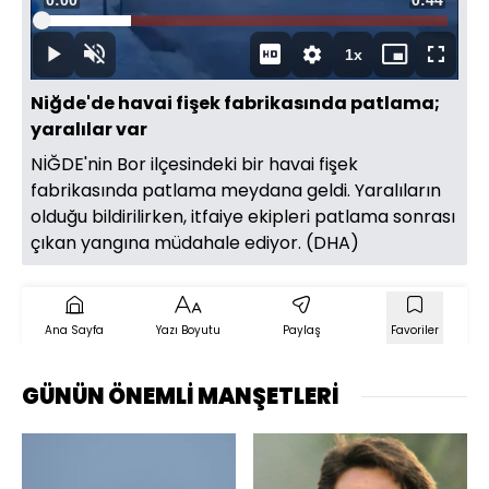
Süre
0:00
Toplam
0:44
Oynat
Yüklendi
:
22.13%
Süre
1x
Oynat
Sesi
Oynatma
Mini
Tam
Aç
Hızı
oynatıcı
Ekran
Niğde'de havai fişek fabrikasında patlama;
yaralılar var
NİĞDE'nin Bor ilçesindeki bir havai fişek
fabrikasında patlama meydana geldi. Yaralıların
olduğu bildirilirken, itfaiye ekipleri patlama sonrası
çıkan yangına müdahale ediyor. (DHA)
Ana Sayfa
Yazı Boyutu
Paylaş
Favoriler
GÜNÜN ÖNEMLİ MANŞETLERİ