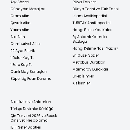
Aşk Sözleri
Rüya Tabirleri
Günaydın Mesajları
Dünya Tarihi ve Türk Tarihi
Gram Altın
İslam Ansiklopedisi
Çeyrek Altın
TÜBİTAK Ansiklopedisi
Yarım Altın
Hangi Besin Kaç Kalori
Ata Altın
Eş Anlamlı Kelimeler
Sözlüğü
Cumhuriyet Altını
Hangi Kelime Nasıl Yazılır?
22 Ayar Bilezik
En Güzel Sözler
1 Dolar Kaç TL
Metrobüs Durakları
1 Euro Kaç TL
Marmaray Durakları
Canlı Maç Sonuçları
Erkek İsimleri
Süper Lig Puan Durumu
Kız İsimleri
Atasözleri ve Anlamları
Türkçe Deyimler Sözlüğü
Çin Takvimi 2026 ve Bebek
Cinsiyeti Hesaplama
İETT Sefer Saatleri