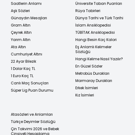
Saatlerin Anlamı
Üniversite Taban Puanları
Aşk Sözleri
Rüya Tabirleri
Günaydın Mesajları
Dünya Tarihi ve Türk Tarihi
Gram Altın
İslam Ansiklopedisi
Çeyrek Altın
TÜBİTAK Ansiklopedisi
Yarım Altın
Hangi Besin Kaç Kalori
Ata Altın
Eş Anlamlı Kelimeler
Sözlüğü
Cumhuriyet Altını
Hangi Kelime Nasıl Yazılır?
22 Ayar Bilezik
En Güzel Sözler
1 Dolar Kaç TL
Metrobüs Durakları
1 Euro Kaç TL
Marmaray Durakları
Canlı Maç Sonuçları
Erkek İsimleri
Süper Lig Puan Durumu
Kız İsimleri
Atasözleri ve Anlamları
Türkçe Deyimler Sözlüğü
Çin Takvimi 2026 ve Bebek
Cinsiyeti Hesaplama