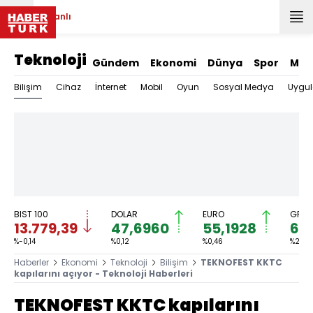
Canlı
Teknoloji
Gündem
Ekonomi
Dünya
Spor
Mag
Bilişim
Cihaz
İnternet
Mobil
Oyun
Sosyal Medya
Uygu
BIST 100
DOLAR
EURO
GRAM
13.779,39
47,6960
55,1928
6.
%-0,14
%0,12
%0,46
%2,44
Haberler
Ekonomi
Teknoloji
Bilişim
TEKNOFEST KKTC
kapılarını açıyor - Teknoloji Haberleri
TEKNOFEST KKTC kapılarını