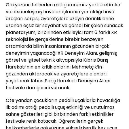
Gökyüzünü fetheden milli gururumuz yerli üretimler
ve efsaneleşmiş hava araçlarının yer aldığı hava
araçları sergisi, ziyaretçilere uzayın derinliklerine
uzanan eşsiz bir seyahat ve görsel bir şölen sunacak
planetaryum, birbirinden etkileyici tam 6 farklı XR
teknolojisi ile gerçeklerine birebir benzeyen
ortamlarda bilim insanlarının gözünden birçok
deneyimin yaşanacağı XR Deneyim Alanı, gelişmiş
görsel ve işitsel teknik altyapısıyla Kıbrıs Barış
Harekatı’nın en kritik anlarını Mehmetçik’in
gözünden aktaracak ve ziyaretçilere o anları
yaşatacak Kıbrıs Barış Harekatı Deneyim Alanı
festivale damgasını vuracak.
Öte yandan çocukların pedallı uçaklarla havacılığa
ilk adımı attığı pedallı uçuş etkinliği ve unutulmaz
sahne gösterileri gibi birbirinden farklı etkinlikler
festivale renk katacak. Öğrencilerin gerçek
helikopterlerle gökyüzüne yükselirken ilk kez uçuş