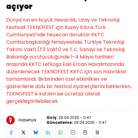
açıyor
Dünya'nın en büyük Havacılık, Uzay ve Teknoloji
Festivali TEKNOFEST için Kuzey Kıbrıs Türk
Cumhuriyeti'nde heyecan dorukta! KKTC
Cumhurbaşkanlığı himayesinde, Türkiye Teknoloji
Takımı Vakfı (T3 Vakfı) ve T.C. Sanayi ve Teknoloji
Bakanlığı yürütücülüğünde 1-4 Mayıs tarihleri
arasında KKTC Lefkoşa Eski Ercan Havalimanında
düzenlenecek TEKNOFEST KKTC için son hazırlıklar
tamamlandı. Birbirinden özel etkinlikler ve
gösterilerle dolu bir festival ziyaretçilerini beklerken,
TEKNOFEST'e katılım ise ücretsiz olarak
gerçekleştirilebilecek.
Giriş:
29.04.2025 - 11:47
Habertürk
Güncelleme:
29.04.2025 - 11:47