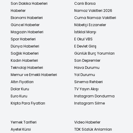
Son Dakika Haberleri
Canlı Borsa
Haberler
Namaz Vakitleri 2026
Ekonomi Haberleri
Cuma Namazı Vakitleri
Güncel Haberler
Nöbetçi Eczaneler
Magazin Haberleri
İstiklal Marşı
Spor Haberleri
E Okul VBS
Dünya Haberleri
E Devlet Giriş
Sağlık Haberleri
Günlük Burç Yorumları
Kadın Haberleri
Son Depremler
Teknoloji Haberleri
Hava Durumu
Memur ve Emekli Haberleri
Yol Durumu
Altın Fiyatları
Sinema Rehberi
Dolar Kuru
TV Yayın Akışı
Euro Kuru
Instagram Dondurma
Kripto Para Fiyatları
Instagram Silme
Yemek Tarifleri
Video Haberler
Ayetel Kürsi
TDK Sözlük Anlamları