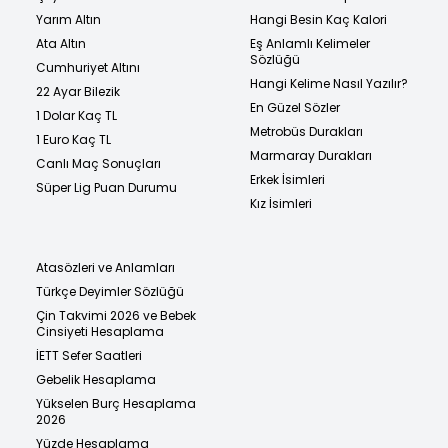
Yarım Altın
Hangi Besin Kaç Kalori
Ata Altın
Eş Anlamlı Kelimeler
Sözlüğü
Cumhuriyet Altını
Hangi Kelime Nasıl Yazılır?
22 Ayar Bilezik
En Güzel Sözler
1 Dolar Kaç TL
Metrobüs Durakları
1 Euro Kaç TL
Marmaray Durakları
Canlı Maç Sonuçları
Erkek İsimleri
Süper Lig Puan Durumu
Kız İsimleri
Atasözleri ve Anlamları
Türkçe Deyimler Sözlüğü
Çin Takvimi 2026 ve Bebek
Cinsiyeti Hesaplama
İETT Sefer Saatleri
Gebelik Hesaplama
Yükselen Burç Hesaplama
2026
Yüzde Hesaplama