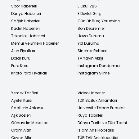
Spor Haberleri
E Okul VBS
Dünya Haberleri
E Devlet Giriş
Sağlık Haberleri
Günlük Burç Yorumları
Kadın Haberleri
Son Depremler
Teknoloji Haberleri
Hava Durumu
Memur ve Emekli Haberleri
Yol Durumu
Altın Fiyatları
Sinema Rehberi
Dolar Kuru
TV Yayın Akışı
Euro Kuru
Instagram Dondurma
Kripto Para Fiyatları
Instagram Silme
Yemek Tarifleri
Video Haberler
Ayetel Kürsi
TDK Sözlük Anlamları
Saatlerin Anlamı
Üniversite Taban Puanları
Aşk Sözleri
Rüya Tabirleri
Günaydın Mesajları
Dünya Tarihi ve Türk Tarihi
Gram Altın
İslam Ansiklopedisi
Çeyrek Altın
TÜBİTAK Ansiklopedisi