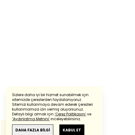
Sizlere daha iyi bir hizmet sunabilmek için
sitemizde çerezlerden faydalanıyoruz.
Sitemizi kullanmaya devam ederek çerezleri
Powered by
Translate
kullanmamıza izin vermiş oluyorsunuz.
Detaylı bilgi almak için
‘Çerez Politikasını’
ve
‘Aydınlatma Metnini’
inceleyebilirsiniz.
Bu çeviride
Google Translete
kullanılmıştır.
Anlam ve çeviri hatalarından
haberturk.com
DAHA FAZLA BİLGİ
KABUL ET
sorumlu değildir.