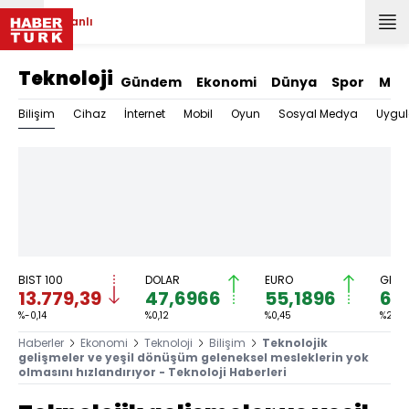
Canlı
Teknoloji
Gündem
Ekonomi
Dünya
Spor
Mag
Bilişim
Cihaz
İnternet
Mobil
Oyun
Sosyal Medya
Uygu
BIST 100
DOLAR
EURO
GRAM
13.779,39
47,6966
55,1896
6.
%-0,14
%0,12
%0,45
%2,59
Haberler
Ekonomi
Teknoloji
Bilişim
Teknolojik
gelişmeler ve yeşil dönüşüm geleneksel mesleklerin yok
olmasını hızlandırıyor - Teknoloji Haberleri