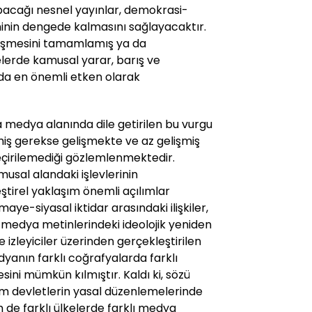
acağı nesnel yayınlar, demokrasi-
ninin dengede kalmasını sağlayacaktır.
eşmesini tamamlamış ya da
erde kamusal yarar, barış ve
a en önemli etken olarak
la medya alanında dile getirilen bu vurgu
miş gerekse gelişmekte ve az gelişmiş
çirilemediği gözlemlenmektedir.
usal alandaki işlevlerinin
tirel yaklaşım önemli açılımlar
e-siyasal iktidar arasındaki ilişkiler,
 medya metinlerindeki ideolojik yeniden
izleyiciler üzerinden gerçekleştirilen
yanın farklı coğrafyalarda farklı
sini mümkün kılmıştır. Kaldı ki, sözü
em devletlerin yasal düzenlemelerinde
 de farklı ülkelerde farklı medya