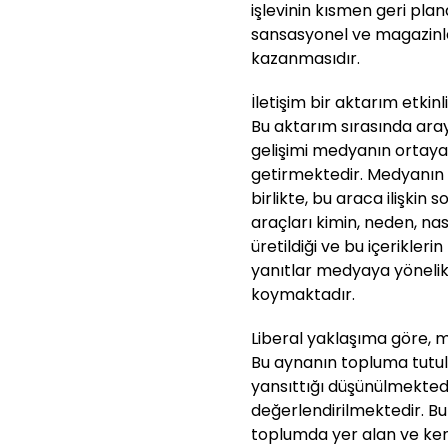
işlevinin kısmen geri plan
sansasyonel ve magazinleş
kazanmasıdır.
İletişim bir aktarım etkinli
Bu aktarım sırasında aray
gelişimi medyanın ortaya 
getirmektedir. Medyanın 
birlikte, bu araca ilişkin
araçları kimin, neden, nası
üretildiği ve bu içeriklerin
yanıtlar medyaya yönelik 
koymaktadır.
Liberal yaklaşıma göre, 
Bu aynanın topluma tutul
yansıttığı düşünülmektedi
değerlendirilmektedir. B
toplumda yer alan ve ken