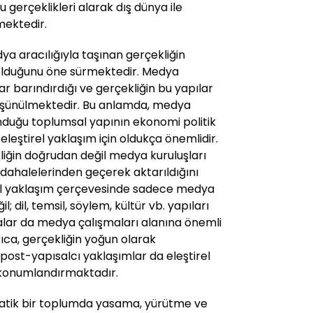
u gerçeklikleri alarak dış dünya ile
rmektedir.
ya aracılığıyla taşınan gerçekliğin
k olduğunu öne sürmektedir. Medya
lar barındırdığı ve gerçekliğin bu yapılar
düşünülmektedir. Bu anlamda, medya
unduğu toplumsal yapının ekonomi politik
 eleştirel yaklaşım için oldukça önemlidir.
kliğin doğrudan değil medya kuruluşları
üdahalelerinden geçerek aktarıldığını
rel yaklaşım çerçevesinde sadece medya
il; dil, temsil, söylem, kültür vb. yapıları
malar da medya çalışmaları alanına önemli
ıca, gerçekliğin yoğun olarak
 post-yapısalcı yaklaşımlar da eleştirel
i konumlandırmaktadır.
ratik bir toplumda yasama, yürütme ve