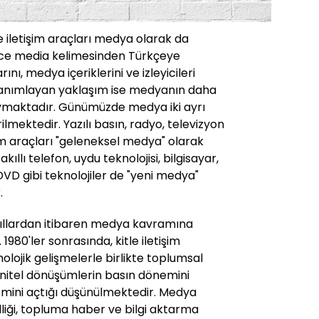
itle iletişim araçları medya olarak da
zce media kelimesinden Türkçeye
nı, medya içeriklerini ve izleyicileri
tanımlayan yaklaşım ise medyanın daha
oymaktadır. Günümüzde medya iki ayrı
ilmektedir. Yazılı basın, radyo, televizyon
şim araçları "geleneksel medya" olarak
 akıllı telefon, uydu teknolojisi, bilgisayar,
DVD gibi teknolojiler de "yeni medya"
.
 yıllardan itibaren medya kavramına
980'ler sonrasında, kitle iletişim
lojik gelişmelerle birlikte toplumsal
nitel dönüşümlerin basın dönemini
mini açtığı düşünülmektedir. Medya
lliği, topluma haber ve bilgi aktarma