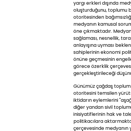
yargı erkleri dışında me
oluşturduğunu, toplumu b
otoritesinden bağımsızlı
medyanın kamusal soruml
öne çıkmaktadır. Medyanı
sağlaması, nesnellik, taraf
anlayışına uyması beklen
sahiplerinin ekonomi politik
önüne geçmesinin engell
görece özerklik çerçeve
gerçekleştirileceği düşün
Günümüz çağdaş topluml
otoritesini temsilen yür
iktidarın eylemlerini "aşa
diğer yandan sivil toplu
inisiyatiflerinin hak ve tal
politikacılara aktarmakt
çerçevesinde medyanın yas