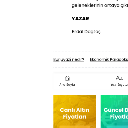
geleneklerinin ortaya çı
YAZAR
Erdal Dağtaş
Burjuvazi̇ nedir?
Ekonomi̇k Paradoks
Ana Sayfa
Yazı Boyutu