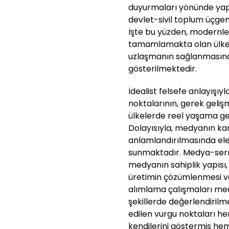
duyurmaları yönünde yap
devlet-sivil toplum üçge
İşte bu yüzden, modernl
tamamlamakta olan ülkel
uzlaşmanın sağlanmasınd
gösterilmektedir.
İdealist felsefe anlayışıy
noktalarının, gerek geliş
ülkelerde reel yaşama ge
Dolayısıyla, medyanın kam
anlamlandırılmasında eleş
sunmaktadır. Medya-sermay
medyanın sahiplik yapısı,
üretimin çözümlenmesi ve 
alımlama çalışmaları med
şekillerde değerlendirilme
edilen vurgu noktaları h
kendilerini göstermiş hem