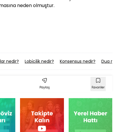
kmasına neden olmuştur.
lar nedir?
Lobi̇ci̇li̇k nedir?
Konsensus nedir?
Dua nedir?
R
Paylaş
Favoriler