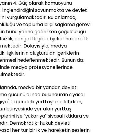
dyanın 4. Güç olarak kamuoyunu
ilinçlendirdiğini savunmakta ve devlet
ğını vurgulamaktadır. Bu anlamda,
uluğu ve topluma bilgi sağlama görevi
n bunu yerine getirirken çoğulculuğu
sızlık, dengelilik gibi objektif habercilik
mektedir. Dolayısıyla, medya
 ilişkilerinin oluşturulan içeriklerin
enmesi hedeflenmektedir. Bunun da,
sinde medya profesyonellerince
ülmektedir.
arında, medya bir yandan devlet
ütme gücünü elinde bulunduran siyasal
ğıya" tabandaki yurttaşlara iletirken;
mun bünyesinde yer alan yurttaş
eplerini ise "yukarıya" siyasal iktidara ve
adır. Demokratik-hukuk devleti
al her tür birlik ve hareketin seslerini