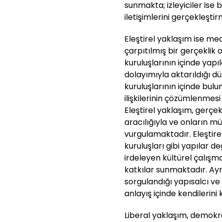
sunmakta; izleyiciler ise b
iletişimlerini gerçekleşti
Eleştirel yaklaşım ise med
çarpıtılmış bir gerçekli
kuruluşlarının içinde yapı
dolayımıyla aktarıldığı 
kuruluşlarının içinde bul
ilişkilerinin çözümlenmesi
Eleştirel yaklaşım, gerçe
aracılığıyla ve onların m
vurgulamaktadır. Eleşti
kuruluşları gibi yapılar değ
irdeleyen kültürel çalış
katkılar sunmaktadır. Ayr
sorgulandığı yapısalcı ve
anlayış içinde kendilerin
Liberal yaklaşım, demok