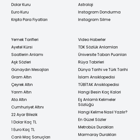
Dolar Kuru
Astroloji
Euro Kuru
Instagram Dondurma
Kripto Para Fiyatları
Instagram Silme
Yemek Tarifleri
Video Haberler
Ayetel Kürsi
TDK Sözlük Anlamları
Saatlerin Anlamı
Üniversite Taban Puanları
Aşk Sözleri
Rüya Tabirleri
Günaydın Mesajları
Dünya Tarihi ve Türk Tarihi
Gram Altın
İslam Ansiklopedisi
Çeyrek Altın
TÜBİTAK Ansiklopedisi
Yarım Altın
Hangi Besin Kaç Kalori
Ata Altın
Eş Anlamlı Kelimeler
Sözlüğü
Cumhuriyet Altını
Hangi Kelime Nasıl Yazılır?
22 Ayar Bilezik
En Güzel Sözler
1 Dolar Kaç TL
Metrobüs Durakları
1 Euro Kaç TL
Marmaray Durakları
Canlı Maç Sonuçları