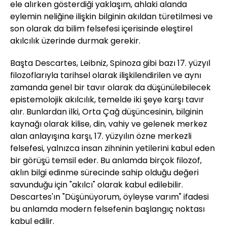
ele alırken gösterdiği yaklaşım, ahlaki alanda
eylemin neliğine ilişkin bilginin akıldan türetilmesi ve
son olarak da bilim felsefesi içerisinde eleştirel
akılcılık üzerinde durmak gerekir.
Başta Descartes, Leibniz, Spinoza gibi bazı 17. yüzyıl
filozoflarıyla tarihsel olarak ilişkilendirilen ve aynı
zamanda genel bir tavır olarak da düşünülebilecek
epistemolojik akılcılık, temelde iki şeye karşı tavır
alır. Bunlardan ilki, Orta Çağ düşüncesinin, bilginin
kaynağı olarak kilise, din, vahiy ve gelenek merkez
alan anlayışına karşı, 17. yüzyılın özne merkezli
felsefesi, yalnızca insan zihninin yetilerini kabul eden
bir görüşü temsil eder. Bu anlamda birçok filozof,
aklın bilgi edinme sürecinde sahip olduğu değeri
savunduğu için "akılcı" olarak kabul edilebilir.
Descartes'ın "Düşünüyorum, öyleyse varım" ifadesi
bu anlamda modern felsefenin başlangıç noktası
kabul edilir.