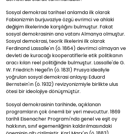
Sosyal demokrasi tarihsel anlamda ilk olarak
Fabianizmin burjuvaziye özgü evrimci ve ahlaki
değişim ilkelerinde karşılığını bulmuştur. Fakat
sosyal demokrasinin ana vatanı Almanya olmuştur.
Sosyal demokrasi, teorik ilkelerini ilk olarak
Ferdinand Lassalle'ın (ö. 1864) devrimci olmayan ve
devleti de kuracağı kooperatiflerle etik politikanın
aracı kılan reel politiğinde bulmuştur. Lassalle'de G.
W. Friedrich Hegel'in (ö. 1831) Prusya idealiyle
yoğrulan sosyal demokrasi anlayışı Eduard
Bernstein'ın (ö. 1932) revizyonizmiyle birlikte ulus
ötesi bir ideolojiye dönüşmüştür.
Sosyal demokrasinin tarihinde, açıklanan
programların çok önemli bir yeri mevcuttur. 1869
tarihli Eisenacher Programı'nda genel ve eşit oy
hakkının, sınıf egemenliğinin kaldırılmasındaki
öneminin altı çizilmiştir. Karl Marx'ın (ö. 1883)