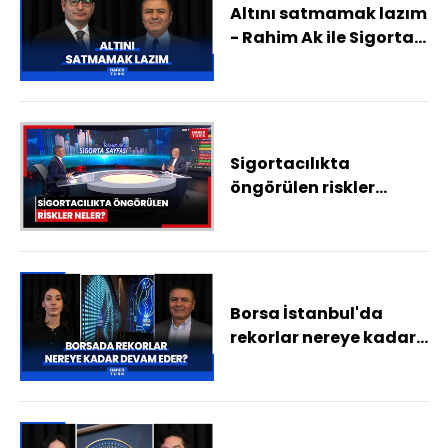
Altını satmamak lazım
- Rahim Ak ile Sigorta
Sayfası
Sigortacılıkta
öngörülen riskler
neler?
Borsa İstanbul'da
rekorlar nereye kadar
devam eder? Altındaki
yüskeliş borsayı nasıl
etkiler?