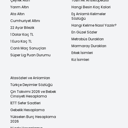
Çeyrek Altın
TÜBİTAK Ansiklopedisi
Yarım Altın
Hangi Besin Kaç Kalori
Ata Altın
Eş Anlamlı Kelimeler
Sözlüğü
Cumhuriyet Altını
Hangi Kelime Nasıl Yazılır?
22 Ayar Bilezik
En Güzel Sözler
1 Dolar Kaç TL
Metrobüs Durakları
1 Euro Kaç TL
Marmaray Durakları
Canlı Maç Sonuçları
Erkek İsimleri
Süper Lig Puan Durumu
Kız İsimleri
Atasözleri ve Anlamları
Türkçe Deyimler Sözlüğü
Çin Takvimi 2026 ve Bebek
Cinsiyeti Hesaplama
İETT Sefer Saatleri
Gebelik Hesaplama
Yükselen Burç Hesaplama
2026