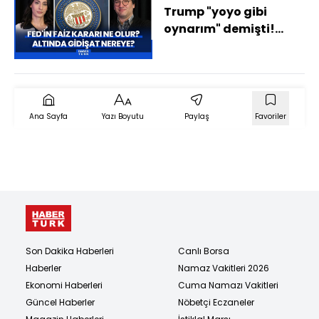
Trump "yoyo gibi
oynarım" demişti!
Fed'in 2026'nın ilk faiz
kararı ne olur? Altında
gidişat nereye?
Ana Sayfa
Yazı Boyutu
Paylaş
Favoriler
Son Dakika Haberleri
Canlı Borsa
Haberler
Namaz Vakitleri 2026
Ekonomi Haberleri
Cuma Namazı Vakitleri
Güncel Haberler
Nöbetçi Eczaneler