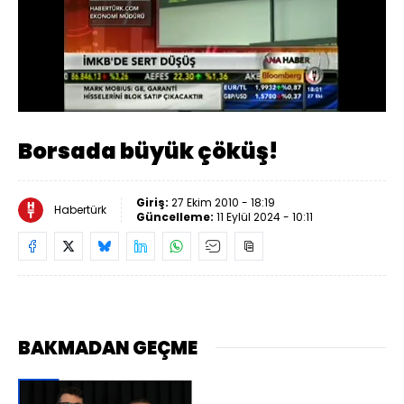
Yüklendi
:
22.00%
Sesi
Oynatma
Aç
Hızı
Borsada büyük çöküş!
Giriş:
27 Ekim 2010 - 18:19
Habertürk
Güncelleme:
11 Eylül 2024 - 10:11
BAKMADAN GEÇME