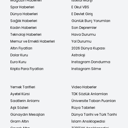
Magazin Haberleri
İstiklal Marşı
Spor Haberleri
E Okul VBS
Dünya Haberleri
E Devlet Giriş
Sağlık Haberleri
Günlük Burç Yorumları
Kadın Haberleri
Son Depremler
Teknoloji Haberleri
Hava Durumu
Memur ve Emekli Haberleri
Yol Durumu
Altın Fiyatları
2026 Dünya Kupası
Dolar Kuru
Astroloji
Euro Kuru
Instagram Dondurma
Kripto Para Fiyatları
Instagram Silme
Yemek Tarifleri
Video Haberler
Ayetel Kürsi
TDK Sözlük Anlamları
Saatlerin Anlamı
Üniversite Taban Puanları
Aşk Sözleri
Rüya Tabirleri
Günaydın Mesajları
Dünya Tarihi ve Türk Tarihi
Gram Altın
İslam Ansiklopedisi