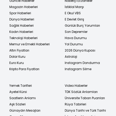
Güncel Haberler
Nöbetçi Eczaneler
Magazin Haberleri
İstiklal Marşı
Spor Haberleri
E Okul VBS
Dünya Haberleri
E Devlet Giriş
Sağlık Haberleri
Günlük Burç Yorumları
Kadın Haberleri
Son Depremler
Teknoloji Haberleri
Hava Durumu
Memur ve Emekli Haberleri
Yol Durumu
Altın Fiyatları
2026 Dünya Kupası
Dolar Kuru
Astroloji
Euro Kuru
Instagram Dondurma
Kripto Para Fiyatları
Instagram Silme
Yemek Tarifleri
Video Haberler
Ayetel Kürsi
TDK Sözlük Anlamları
Saatlerin Anlamı
Üniversite Taban Puanları
Aşk Sözleri
Rüya Tabirleri
Günaydın Mesajları
Dünya Tarihi ve Türk Tarihi