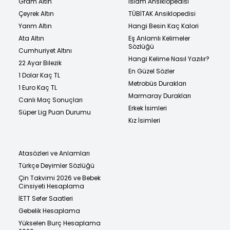
Gram Altın
İslam Ansiklopedisi
Çeyrek Altın
TÜBİTAK Ansiklopedisi
Yarım Altın
Hangi Besin Kaç Kalori
Ata Altın
Eş Anlamlı Kelimeler
Sözlüğü
Cumhuriyet Altını
Hangi Kelime Nasıl Yazılır?
22 Ayar Bilezik
En Güzel Sözler
1 Dolar Kaç TL
Metrobüs Durakları
1 Euro Kaç TL
Marmaray Durakları
Canlı Maç Sonuçları
Erkek İsimleri
Süper Lig Puan Durumu
Kız İsimleri
Atasözleri ve Anlamları
Türkçe Deyimler Sözlüğü
Çin Takvimi 2026 ve Bebek
Cinsiyeti Hesaplama
İETT Sefer Saatleri
Gebelik Hesaplama
Yükselen Burç Hesaplama