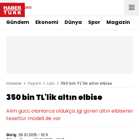
Canlı
Gündem
Ekonomi
Dünya
Spor
Magazin
Haberler
Yaşam
Lüks
350 bin TL'lik altın elbise
350 bin TL'lik altın elbise
Alım gücü olanlarca oldukça ,lgi gören altın elbisenin
tesettür modeli de var
Giriş:
26.01.2015 - 10:11