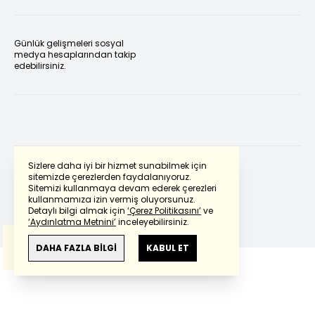
Günlük gelişmeleri sosyal
medya hesaplarından takip
edebilirsiniz.
Sizlere daha iyi bir hizmet sunabilmek için
sitemizde çerezlerden faydalanıyoruz.
Sitemizi kullanmaya devam ederek çerezleri
Powered by
Translate
kullanmamıza izin vermiş oluyorsunuz.
Detaylı bilgi almak için
‘Çerez Politikasını’
ve
‘Aydınlatma Metnini’
inceleyebilirsiniz.
Bu çeviride
Google Translete
kullanılmıştır.
Anlam ve çeviri hatalarından
haberturk.com
DAHA FAZLA BİLGİ
KABUL ET
sorumlu değildir.