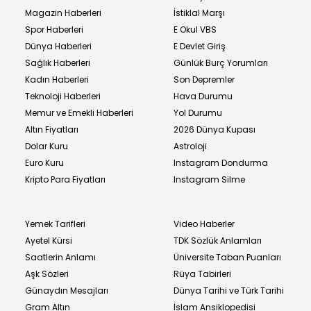
Magazin Haberleri
İstiklal Marşı
Spor Haberleri
E Okul VBS
Dünya Haberleri
E Devlet Giriş
Sağlık Haberleri
Günlük Burç Yorumları
Kadın Haberleri
Son Depremler
Teknoloji Haberleri
Hava Durumu
Memur ve Emekli Haberleri
Yol Durumu
Altın Fiyatları
2026 Dünya Kupası
Dolar Kuru
Astroloji
Euro Kuru
Instagram Dondurma
Kripto Para Fiyatları
Instagram Silme
Yemek Tarifleri
Video Haberler
Ayetel Kürsi
TDK Sözlük Anlamları
Saatlerin Anlamı
Üniversite Taban Puanları
Aşk Sözleri
Rüya Tabirleri
Günaydın Mesajları
Dünya Tarihi ve Türk Tarihi
Gram Altın
İslam Ansiklopedisi