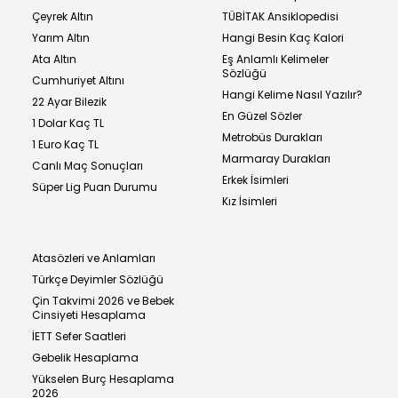
Çeyrek Altın
TÜBİTAK Ansiklopedisi
Yarım Altın
Hangi Besin Kaç Kalori
Ata Altın
Eş Anlamlı Kelimeler
Sözlüğü
Cumhuriyet Altını
Hangi Kelime Nasıl Yazılır?
22 Ayar Bilezik
En Güzel Sözler
1 Dolar Kaç TL
Metrobüs Durakları
1 Euro Kaç TL
Marmaray Durakları
Canlı Maç Sonuçları
Erkek İsimleri
Süper Lig Puan Durumu
Kız İsimleri
Atasözleri ve Anlamları
Türkçe Deyimler Sözlüğü
Çin Takvimi 2026 ve Bebek
Cinsiyeti Hesaplama
İETT Sefer Saatleri
Gebelik Hesaplama
Yükselen Burç Hesaplama
2026