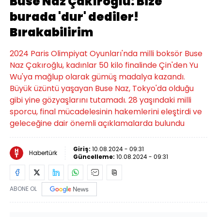
Buse Naz Çakıroğlu: Bize
burada 'dur' dediler!
Bırakabilirim
2024 Paris Olimpiyat Oyunları'nda milli boksör Buse
Naz Çakıroğlu, kadınlar 50 kilo finalinde Çin'den Yu
Wu'ya mağlup olarak gümüş madalya kazandı.
Büyük üzüntü yaşayan Buse Naz, Tokyo'da olduğu
gibi yine gözyaşlarını tutamadı. 28 yaşındaki milli
sporcu, final mücadelesinin hakemlerini eleştirdi ve
geleceğine dair önemli açıklamalarda bulundu
Giriş:
10.08.2024 - 09:31
Habertürk
Güncelleme:
10.08.2024 - 09:31
ABONE OL