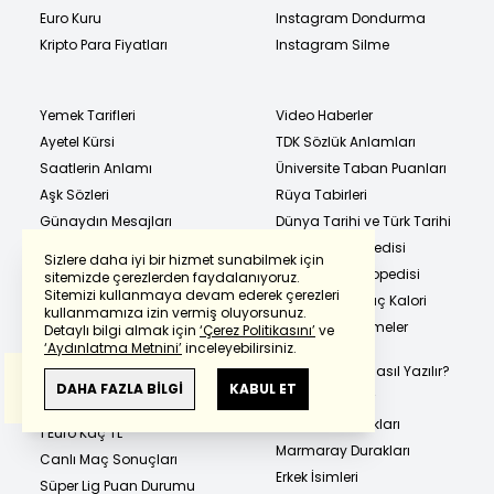
Euro Kuru
Instagram Dondurma
Kripto Para Fiyatları
Instagram Silme
Yemek Tarifleri
Video Haberler
Ayetel Kürsi
TDK Sözlük Anlamları
Saatlerin Anlamı
Üniversite Taban Puanları
Aşk Sözleri
Rüya Tabirleri
Günaydın Mesajları
Dünya Tarihi ve Türk Tarihi
Gram Altın
İslam Ansiklopedisi
Sizlere daha iyi bir hizmet sunabilmek için
Çeyrek Altın
TÜBİTAK Ansiklopedisi
sitemizde çerezlerden faydalanıyoruz.
Sitemizi kullanmaya devam ederek çerezleri
Powered by
Translate
Yarım Altın
Hangi Besin Kaç Kalori
kullanmamıza izin vermiş oluyorsunuz.
Ata Altın
Eş Anlamlı Kelimeler
Detaylı bilgi almak için
‘Çerez Politikasını’
ve
Sözlüğü
‘Aydınlatma Metnini’
inceleyebilirsiniz.
Cumhuriyet Altını
Bu çeviride
Google Translete
kullanılmıştır.
Hangi Kelime Nasıl Yazılır?
22 Ayar Bilezik
Anlam ve çeviri hatalarından
haberturk.com
DAHA FAZLA BİLGİ
KABUL ET
En Güzel Sözler
sorumlu değildir.
1 Dolar Kaç TL
Metrobüs Durakları
1 Euro Kaç TL
Marmaray Durakları
Canlı Maç Sonuçları
Erkek İsimleri
Süper Lig Puan Durumu