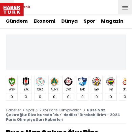
Canlı
Gündem
Ekonomi
Dünya
Spor
Magazin
ASF
BJK
ÇRZ
ALNY
ÇFK
EFK
EYP
FB
GS
0
0
0
0
0
0
0
0
0
Haberler
Spor
2024 Paris Olimpiyatları
Buse Naz
Çakıroğlu: Bize burada 'dur' dediler! Bırakabilirim - 2024
Paris Olimpiyatları Haberleri