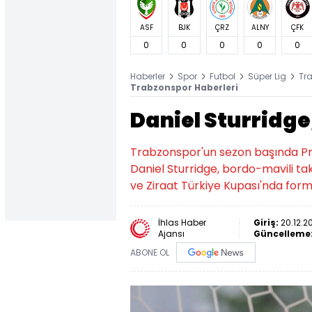
ASF
BJK
ÇRZ
ALNY
ÇFK
0
0
0
0
0
Haberler
Spor
Futbol
Süper Lig
Tr
Trabzonspor Haberleri
Daniel Sturridge
Trabzonspor'un sezon başında Prem
Daniel Sturridge, bordo-mavili tak
ve Ziraat Türkiye Kupası'nda forma
İhlas Haber
Giriş:
20.12.20
Ajansı
Güncelleme
ABONE OL