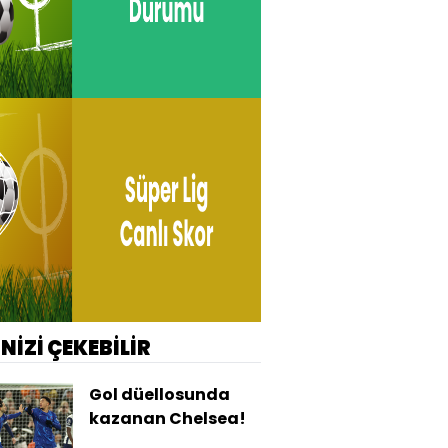
İNİZİ ÇEKEBİLİR
Gol düellosunda
kazanan Chelsea!