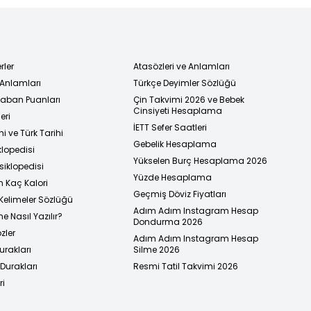
rler
Atasözleri ve Anlamları
 Anlamları
Türkçe Deyimler Sözlüğü
 Taban Puanları
Çin Takvimi 2026 ve Bebek
Cinsiyeti Hesaplama
eri
İETT Sefer Saatleri
i ve Türk Tarihi
Gebelik Hesaplama
klopedisi
Yükselen Burç Hesaplama 2026
siklopedisi
Yüzde Hesaplama
n Kaç Kalori
Geçmiş Döviz Fiyatları
Kelimeler Sözlüğü
Adım Adım Instagram Hesap
e Nasıl Yazılır?
Dondurma 2026
zler
Adım Adım Instagram Hesap
urakları
Silme 2026
urakları
Resmi Tatil Takvimi 2026
ri