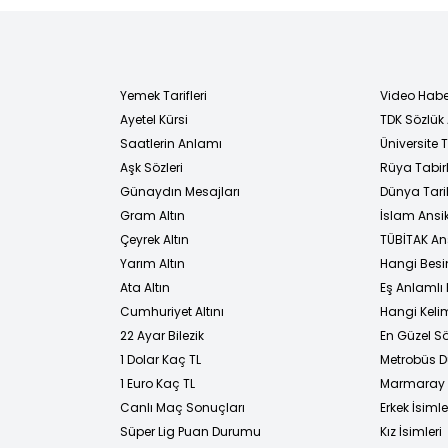
Yemek Tarifleri
Video Habe
Ayetel Kürsi
TDK Sözlük
i
Saatlerin Anlamı
Üniversite
Aşk Sözleri
Rüya Tabirl
Günaydın Mesajları
Dünya Tarih
Gram Altın
İslam Ansi
Çeyrek Altın
TÜBİTAK An
Yarım Altın
Hangi Besi
Ata Altın
Eş Anlamlı 
Cumhuriyet Altını
Hangi Kelim
22 Ayar Bilezik
En Güzel Sö
1 Dolar Kaç TL
Metrobüs D
1 Euro Kaç TL
Marmaray D
Canlı Maç Sonuçları
Erkek İsimle
Süper Lig Puan Durumu
Kız İsimleri