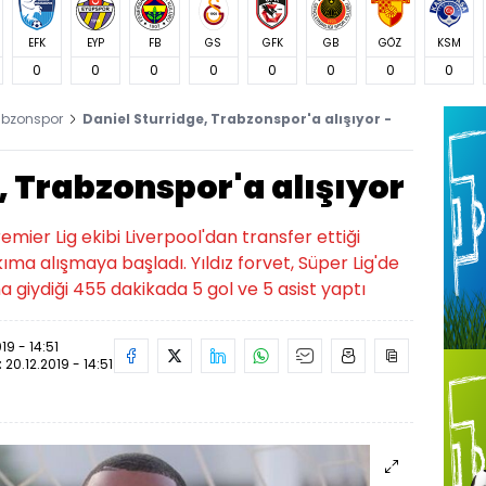
EFK
EYP
FB
GS
GFK
GB
GÖZ
KSM
0
0
0
0
0
0
0
0
abzonspor
Daniel Sturridge, Trabzonspor'a alışıyor -
, Trabzonspor'a alışıyor
ier Lig ekibi Liverpool'dan transfer ettiği
ıma alışmaya başladı. Yıldız forvet, Süper Lig'de
 giydiği 455 dakikada 5 gol ve 5 asist yaptı
19 - 14:51
:
20.12.2019 - 14:51