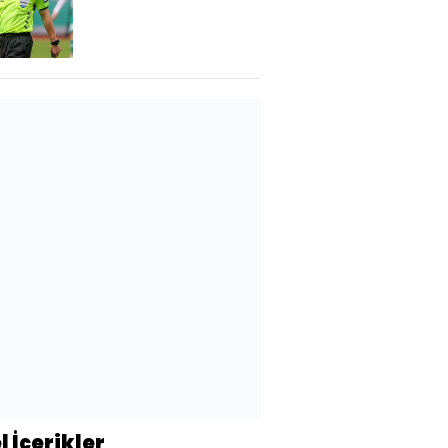
şikayeti!
l İçerikler