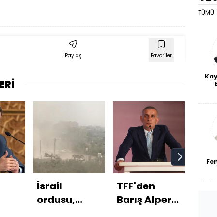
TÜMÜ
Paylaş
Favoriler
Kay
ERİ
De
haf
a
bl
Fe
İsrail
TFF'den
Esad
ordusu,
Barış Alper
çök
a’ya
Hermon
Yılmaz
göz