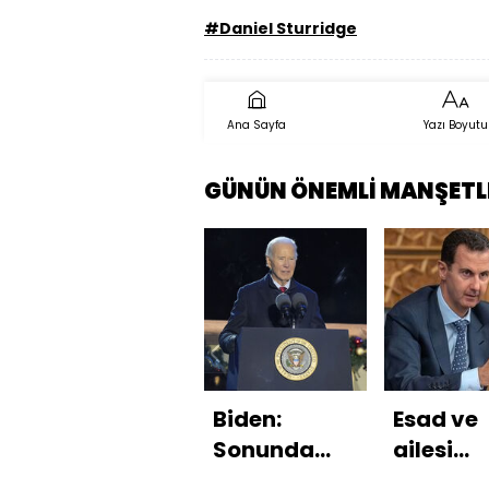
#Daniel Sturridge
Ana Sayfa
Yazı Boyutu
GÜNÜN ÖNEMLİ MANŞETL
Biden:
Esad ve
Sonunda
ailesi
Esad rejimi
Moskov