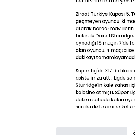
her fırsatta forma şansı v
Ziraat Türkiye Kupası 5. 
geçmeyen oyuncu iki maçt
atarak bordo-mavililerin
bulundu.Dainel Sturridge,
oynadığı 15 maçın 7'de f
olan oyuncu, 4 maçta ise
dakikayı tamamlayamadı
Süper Lig'de 317 dakika sa
asiste imza attı. Ligde s
Sturridge'in kale sahası 
kalesine atmıştı. Süper L
dakika sahada kalan oyun
sürülerde takımına katkı 