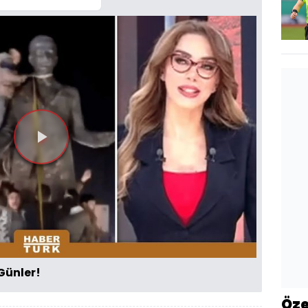
Videoyu
Oynat
 Günler!
Öze