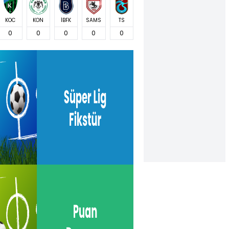
KOC
KON
İBFK
SAMS
TS
0
0
0
0
0