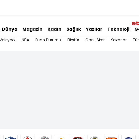
Dünya
Magazin
Kadın
Sağlık
Yazılar
Teknoloji
G
Voleybol
NBA
Puan Durumu
Fikstür
Canlı Skor
Yazarlar
Tü