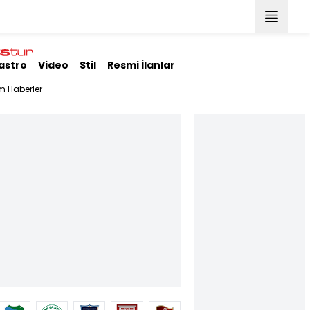
astro
Video
Stil
Resmi İlanlar
m Haberler