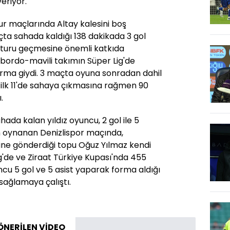
eriyor.
Tur maçlarında Altay kalesini boş
a sahada kaldığı 138 dakikada 3 gol
 turu geçmesine önemli katkıda
 bordo-mavili takımın Süper Lig'de
orma giydi. 3 maçta oyuna sonradan dahil
 ilk 11'de sahaya çıkmasına rağmen 90
.
hada kalan yıldız oyuncu, 2 gol ile 5
on oynanan Denizlispor maçında,
içine gönderdiği topu Oğuz Yılmaz kendi
ig'de ve Ziraat Türkiye Kupası'nda 455
cu 5 gol ve 5 asist yaparak forma aldığı
sağlamaya çalıştı.
ÖNERİLEN VİDEO