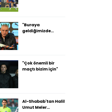
"Buraya
geldiğimizde
takımı biz
yapmadık"
"Çok önemli bir
maçtı bizim için"
Al-Shabab'tan Halil
Umut Meler