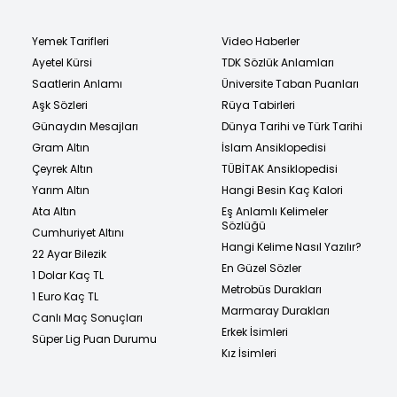
Yemek Tarifleri
Video Haberler
Ayetel Kürsi
TDK Sözlük Anlamları
Saatlerin Anlamı
Üniversite Taban Puanları
Aşk Sözleri
Rüya Tabirleri
Günaydın Mesajları
Dünya Tarihi ve Türk Tarihi
Gram Altın
İslam Ansiklopedisi
Çeyrek Altın
TÜBİTAK Ansiklopedisi
Yarım Altın
Hangi Besin Kaç Kalori
Ata Altın
Eş Anlamlı Kelimeler
Sözlüğü
Cumhuriyet Altını
Hangi Kelime Nasıl Yazılır?
22 Ayar Bilezik
En Güzel Sözler
1 Dolar Kaç TL
Metrobüs Durakları
1 Euro Kaç TL
Marmaray Durakları
Canlı Maç Sonuçları
Erkek İsimleri
Süper Lig Puan Durumu
Kız İsimleri