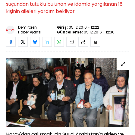
suçundan tutuklu bulunan ve idamla yargılanan 18
kişinin aileleri yardım bekliyor
Demirören
Giriş:
05.12.2016 - 12:22
Haber Ajansı
Güncelleme:
05.12.2016 - 12:36
Hatay'dan çalışmak için Suudi Arabistan'a giden ve