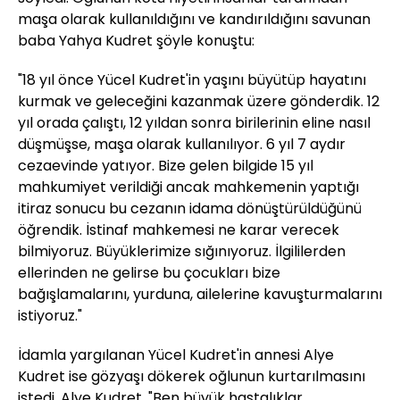
maşa olarak kullanıldığını ve kandırıldığını savunan
baba Yahya Kudret şöyle konuştu:
"18 yıl önce Yücel Kudret'in yaşını büyütüp hayatını
kurmak ve geleceğini kazanmak üzere gönderdik. 12
yıl orada çalıştı, 12 yıldan sonra birilerinin eline nasıl
düşmüşse, maşa olarak kullanılıyor. 6 yıl 7 aydır
cezaevinde yatıyor. Bize gelen bilgide 15 yıl
mahkumiyet verildiği ancak mahkemenin yaptığı
itiraz sonucu bu cezanın idama dönüştürüldüğünü
öğrendik. İstinaf mahkemesi ne karar verecek
bilmiyoruz. Büyüklerimize sığınıyoruz. İlgililerden
ellerinden ne gelirse bu çocukları bize
bağışlamalarını, yurduna, ailelerine kavuşturmalarını
istiyoruz."
İdamla yargılanan Yücel Kudret'in annesi Alye
Kudret ise gözyaşı dökerek oğlunun kurtarılmasını
istedi. Alye Kudret, "Ben büyük hastalıklar