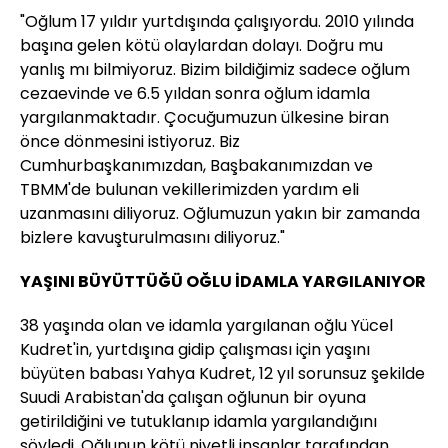
"Oğlum 17 yıldır yurtdışında çalışıyordu. 2010 yılında
başına gelen kötü olaylardan dolayı. Doğru mu
yanlış mı bilmiyoruz. Bizim bildiğimiz sadece oğlum
cezaevinde ve 6.5 yıldan sonra oğlum idamla
yargılanmaktadır. Çocuğumuzun ülkesine biran
önce dönmesini istiyoruz. Biz
Cumhurbaşkanımızdan, Başbakanımızdan ve
TBMM'de bulunan vekillerimizden yardım eli
uzanmasını diliyoruz. Oğlumuzun yakın bir zamanda
bizlere kavuşturulmasını diliyoruz."
YAŞINI BÜYÜTTÜĞÜ OĞLU İDAMLA YARGILANIYOR
38 yaşında olan ve idamla yargılanan oğlu Yücel
Kudret'in, yurtdışına gidip çalışması için yaşını
büyüten babası Yahya Kudret, 12 yıl sorunsuz şekilde
Suudi Arabistan'da çalışan oğlunun bir oyuna
getirildiğini ve tutuklanıp idamla yargılandığını
söyledi. Oğlunun kötü niyetli insanlar tarafından