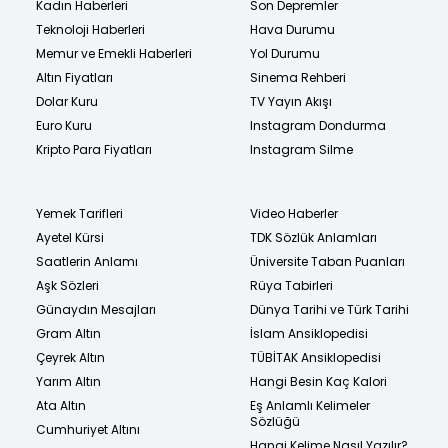
Kadın Haberleri
Son Depremler
Teknoloji Haberleri
Hava Durumu
Memur ve Emekli Haberleri
Yol Durumu
Altın Fiyatları
Sinema Rehberi
Dolar Kuru
TV Yayın Akışı
Euro Kuru
Instagram Dondurma
Kripto Para Fiyatları
Instagram Silme
Yemek Tarifleri
Video Haberler
Ayetel Kürsi
TDK Sözlük Anlamları
Saatlerin Anlamı
Üniversite Taban Puanları
Aşk Sözleri
Rüya Tabirleri
Günaydın Mesajları
Dünya Tarihi ve Türk Tarihi
Gram Altın
İslam Ansiklopedisi
Çeyrek Altın
TÜBİTAK Ansiklopedisi
Yarım Altın
Hangi Besin Kaç Kalori
Ata Altın
Eş Anlamlı Kelimeler
Sözlüğü
Cumhuriyet Altını
Hangi Kelime Nasıl Yazılır?