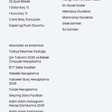
22 Ayar Bilezik
En Güzel Sözler
1 Dolar Kaç TL
Metrobüs Durakları
1 Euro Kaç TL
Marmaray Durakları
Canlı Maç Sonuçları
Erkek İsimleri
Süper Lig Puan Durumu
Kız İsimleri
Atasözleri ve Anlamları
Türkçe Deyimler Sözlüğü
Çin Takvimi 2026 ve Bebek
Cinsiyeti Hesaplama
İETT Sefer Saatleri
Gebelik Hesaplama
Yükselen Burç Hesaplama
2026
Yüzde Hesaplama
Geçmiş Döviz Fiyatları
Adım Adım Instagram
Hesap Dondurma 2026
Adım Adım Instagram