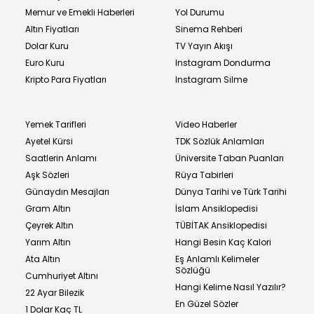
Memur ve Emekli Haberleri
Yol Durumu
Altın Fiyatları
Sinema Rehberi
Dolar Kuru
TV Yayın Akışı
Euro Kuru
Instagram Dondurma
Kripto Para Fiyatları
Instagram Silme
Yemek Tarifleri
Video Haberler
Ayetel Kürsi
TDK Sözlük Anlamları
Saatlerin Anlamı
Üniversite Taban Puanları
Aşk Sözleri
Rüya Tabirleri
Günaydın Mesajları
Dünya Tarihi ve Türk Tarihi
Gram Altın
İslam Ansiklopedisi
Çeyrek Altın
TÜBİTAK Ansiklopedisi
Yarım Altın
Hangi Besin Kaç Kalori
Ata Altın
Eş Anlamlı Kelimeler
Sözlüğü
Cumhuriyet Altını
Hangi Kelime Nasıl Yazılır?
22 Ayar Bilezik
En Güzel Sözler
1 Dolar Kaç TL