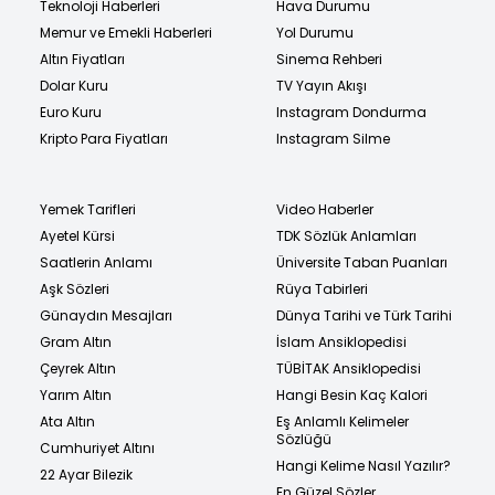
Teknoloji Haberleri
Hava Durumu
Memur ve Emekli Haberleri
Yol Durumu
Altın Fiyatları
Sinema Rehberi
Dolar Kuru
TV Yayın Akışı
Euro Kuru
Instagram Dondurma
Kripto Para Fiyatları
Instagram Silme
Yemek Tarifleri
Video Haberler
Ayetel Kürsi
TDK Sözlük Anlamları
Saatlerin Anlamı
Üniversite Taban Puanları
Aşk Sözleri
Rüya Tabirleri
Günaydın Mesajları
Dünya Tarihi ve Türk Tarihi
Gram Altın
İslam Ansiklopedisi
Çeyrek Altın
TÜBİTAK Ansiklopedisi
Yarım Altın
Hangi Besin Kaç Kalori
Ata Altın
Eş Anlamlı Kelimeler
Sözlüğü
Cumhuriyet Altını
Hangi Kelime Nasıl Yazılır?
22 Ayar Bilezik
En Güzel Sözler