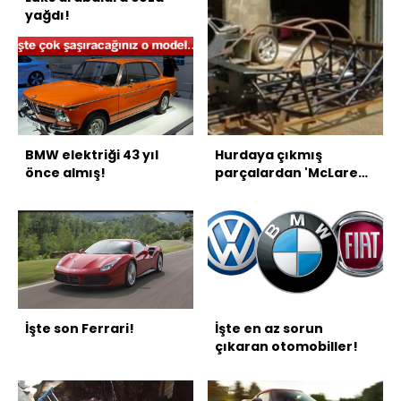
yağdı!
BMW elektriği 43 yıl
Hurdaya çıkmış
önce almış!
parçalardan 'McLaren'
yaptı!
İşte son Ferrari!
İşte en az sorun
çıkaran otomobiller!