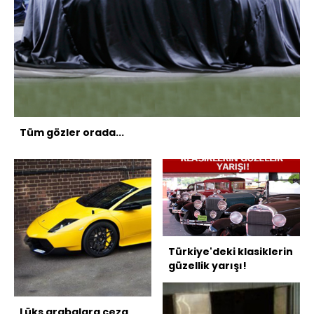
Tüm gözler orada...
Türkiye'deki klasiklerin
güzellik yarışı!
Lüks arabalara ceza