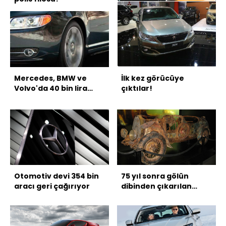
Mercedes, BMW ve
İlk kez görücüye
Volvo'da 40 bin lira
çıktılar!
fiyat avantajı
Otomotiv devi 354 bin
75 yıl sonra gölün
aracı geri çağırıyor
dibinden çıkarılan
Bugatti'nin garip
hikayesi!