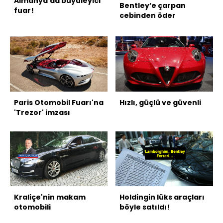
Almanya'da büyüleyici
Bentley’e çarpan
fuar!
cebinden öder
Paris Otomobil Fuarı'na
Hızlı, güçlü ve güvenli
'Trezor' imzası
Kraliçe'nin makam
Holdingin lüks araçları
otomobili
böyle satıldı!