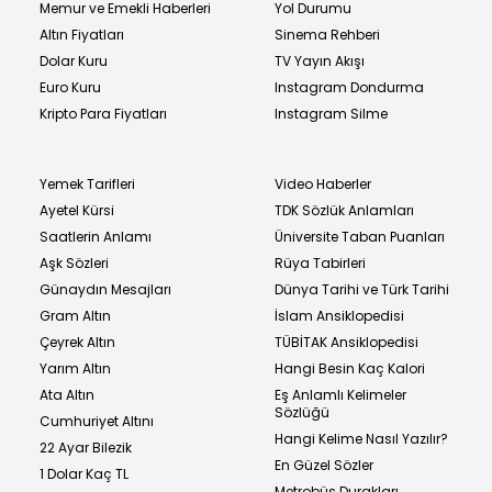
Memur ve Emekli Haberleri
Yol Durumu
Altın Fiyatları
Sinema Rehberi
Dolar Kuru
TV Yayın Akışı
Euro Kuru
Instagram Dondurma
Kripto Para Fiyatları
Instagram Silme
Yemek Tarifleri
Video Haberler
Ayetel Kürsi
TDK Sözlük Anlamları
Saatlerin Anlamı
Üniversite Taban Puanları
Aşk Sözleri
Rüya Tabirleri
Günaydın Mesajları
Dünya Tarihi ve Türk Tarihi
Gram Altın
İslam Ansiklopedisi
Çeyrek Altın
TÜBİTAK Ansiklopedisi
Yarım Altın
Hangi Besin Kaç Kalori
Ata Altın
Eş Anlamlı Kelimeler
Sözlüğü
Cumhuriyet Altını
Hangi Kelime Nasıl Yazılır?
22 Ayar Bilezik
En Güzel Sözler
1 Dolar Kaç TL
Metrobüs Durakları