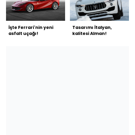
İşte Ferrari'nin yeni
Tasarımı İtalyan,
asfalt uçağı!
kalitesi Alman!