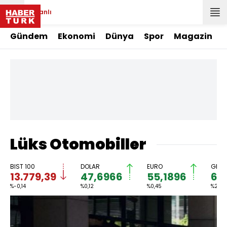
Canlı
Gündem
Ekonomi
Dünya
Spor
Magazin
Lüks Otomobiller
BIST 100
DOLAR
EURO
GRAM
13.779,39
47,6966
55,1896
6.
%-0,14
%0,12
%0,45
%2,59