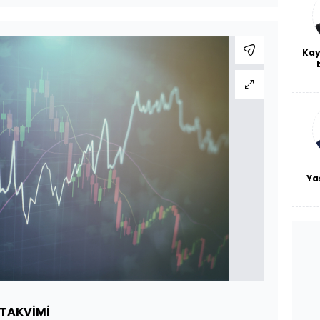
Kay
De
haf
a
bl
Ya
 TAKVİMİ