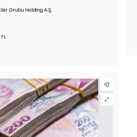
tler Grubu Holding A.Ş.
 TL