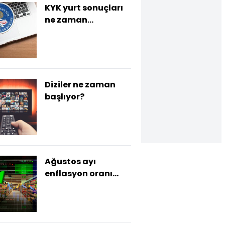
KYK yurt sonuçları
ne zaman
açıklanacak?
Diziler ne zaman
başlıyor?
Ağustos ayı
enflasyon oranı
açıklandı