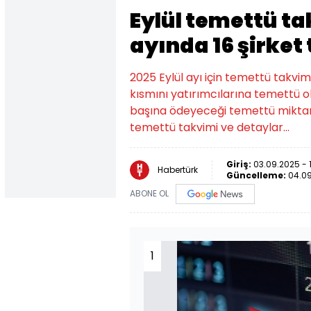
Eylül temettü ta
ayında 16 şirket
2025 Eylül ayı için temettü takvimi
kısmını yatırımcılarına temettü ol
başına ödeyeceği temettü miktarları
temettü takvimi ve detaylar…
Giriş:
03.09.2025 - 
Habertürk
Güncelleme:
04.09
ABONE OL
1