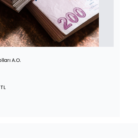
lları A.O.
 TL