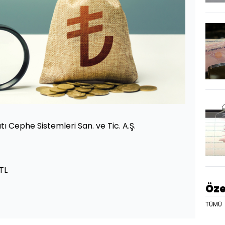
tı Cephe Sistemleri San. ve Tic. A.Ş.
TL
Öze
TÜMÜ