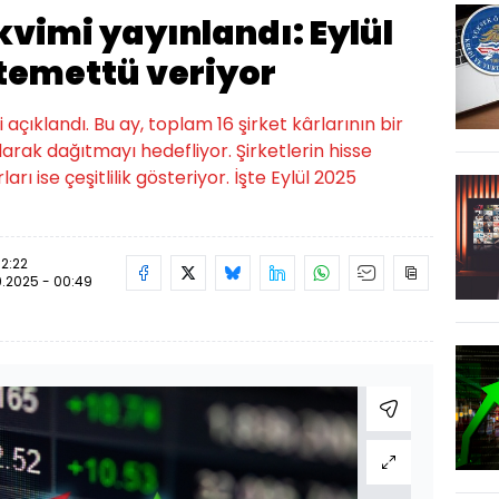
kvimi yayınlandı: Eylül
 temettü veriyor
 açıklandı. Bu ay, toplam 16 şirket kârlarının bir
arak dağıtmayı hedefliyor. Şirketlerin hisse
 ise çeşitlilik gösteriyor. İşte Eylül 2025
12:22
.2025 - 00:49