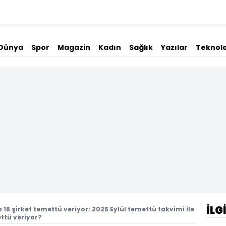
Dünya
Spor
Magazin
Kadın
Sağlık
Yazılar
Teknolo
İLG
a 16 şirket temettü veriyor: 2025 Eylül temettü takvimi ile
ttü veriyor?