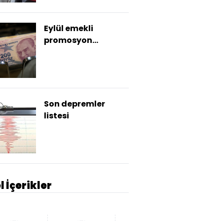
Eylül emekli
promosyon
kampanyaları
Son depremler
listesi
l İçerikler