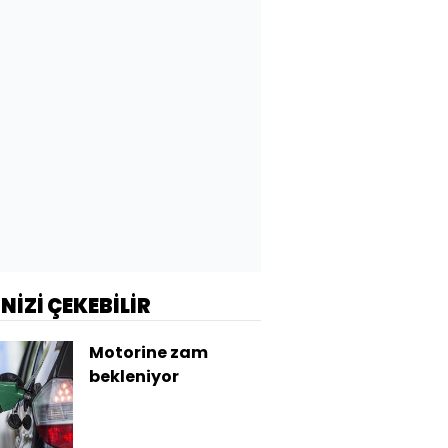
İNİZİ ÇEKEBİLİR
Motorine zam
bekleniyor