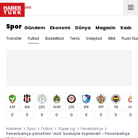
Canlı
Spor
Gündem
Ekonomi
Dünya
Magazin
Kadın
Futbol
Transfer
Basketbol
Tenis
Voleybol
NBA
Puan Du
ASF
BJK
ÇRZ
ALNY
ÇFK
EFK
EYP
FB
GS
0
0
0
0
0
0
0
0
0
Haberler
Spor
Futbol
Süper Lig
Fenerbahçe
Fenerbahçe yönetimi 'acil' koduyla toplandı! - Fenerbahçe