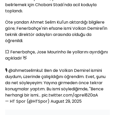
belirlemek için Chobani Stadı'nda acil koduyla
toplandı.
Öte yandan Ahmet Selim Kul'un aktardığı bilgilere
göre; Fenerbahçe'nin efsane ismi Volkan Demirel'in
teknik direktör adayları arasında olduğu da
öğrenildi.
💥 Fenerbahçe, Jose Mourinho ile yollarını ayırdığını
açıkladı! 👋
🎙️
@ahmetselimkul
: Ben de Volkan Demirel ismini
duydum, üzerinde çalışıldığını öğrendim. Evet, şunu
da net söyleyeyim: Yayına girmeden önce tekrar
konuşmalar yaptım. Bu ismi söylediğimde, "Bence
herhangi bir ismi…
pic.twitter.com/qprel8Z0aA
— HT Spor (@HTSpor)
August 29, 2025