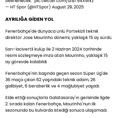
belirlenecek."
pic.twitter.com/ufBT94XWkz
— HT Spor (@HTSpor)
August 29, 2025
AYRILIĞA GİDEN YOL
Fenerbahçe'de dünyaca ünlü Portekizli teknik
direktör Jose Mourinho dönemi, yaklaşık 15 ay sürdü.
Sarı-lacivertli kulüp ile 2 Haziran 2024 tarihinde
resmi sözleşmeye imza atan Mourinho, yaklaşık 15
ay görevde kalabildi.
Fenerbahçe'nin başında geçen sezon Süper Lig'de
36 maça çıkan 62 yaşındaki teknik adam, 26
galibiyet, 6 beraberlik ve 4 mağlubiyet yaşadı.
Elde ettiği sonuçlarla Galatasaray'ın gerisinde ligde
2. sırada kalan Fenerbahçe, Mourinho'nun ilk
sezonunda bu kulvarda istediği sonuca ulaşamadı.