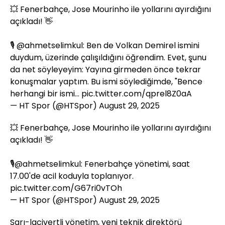
💥 Fenerbahçe, Jose Mourinho ile yollarını ayırdığını
açıkladı! 👋
🎙️
@ahmetselimkul
: Ben de Volkan Demirel ismini
duydum, üzerinde çalışıldığını öğrendim. Evet, şunu
da net söyleyeyim: Yayına girmeden önce tekrar
konuşmalar yaptım. Bu ismi söylediğimde, "Bence
herhangi bir ismi…
pic.twitter.com/qprel8Z0aA
— HT Spor (@HTSpor)
August 29, 2025
💥 Fenerbahçe, Jose Mourinho ile yollarını ayırdığını
açıkladı! 👋
🎙️
@ahmetselimkul
: Fenerbahçe yönetimi, saat
17.00'de acil koduyla toplanıyor.
pic.twitter.com/G67ri0vTOh
— HT Spor (@HTSpor)
August 29, 2025
Sarı-lacivertli yönetim, yeni teknik direktörü