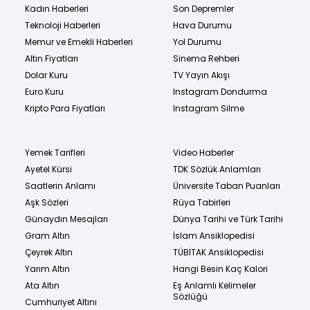
Kadın Haberleri
Son Depremler
Teknoloji Haberleri
Hava Durumu
Memur ve Emekli Haberleri
Yol Durumu
Altın Fiyatları
Sinema Rehberi
Dolar Kuru
TV Yayın Akışı
Euro Kuru
Instagram Dondurma
Kripto Para Fiyatları
Instagram Silme
Yemek Tarifleri
Video Haberler
Ayetel Kürsi
TDK Sözlük Anlamları
Saatlerin Anlamı
Üniversite Taban Puanları
Aşk Sözleri
Rüya Tabirleri
Günaydın Mesajları
Dünya Tarihi ve Türk Tarihi
Gram Altın
İslam Ansiklopedisi
Çeyrek Altın
TÜBİTAK Ansiklopedisi
Yarım Altın
Hangi Besin Kaç Kalori
Ata Altın
Eş Anlamlı Kelimeler
Sözlüğü
Cumhuriyet Altını