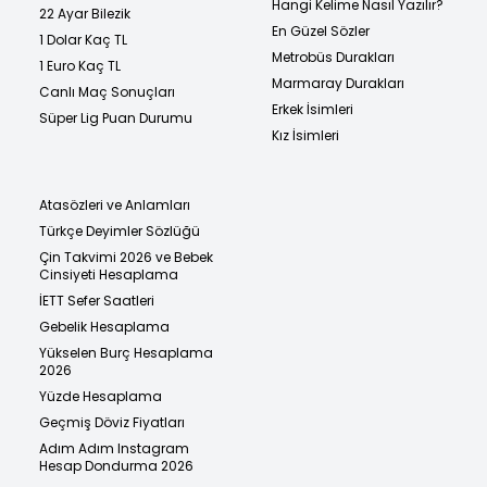
Hangi Kelime Nasıl Yazılır?
22 Ayar Bilezik
En Güzel Sözler
1 Dolar Kaç TL
Metrobüs Durakları
1 Euro Kaç TL
Marmaray Durakları
Canlı Maç Sonuçları
Erkek İsimleri
Süper Lig Puan Durumu
Kız İsimleri
Atasözleri ve Anlamları
Türkçe Deyimler Sözlüğü
Çin Takvimi 2026 ve Bebek
Cinsiyeti Hesaplama
İETT Sefer Saatleri
Gebelik Hesaplama
Yükselen Burç Hesaplama
2026
Yüzde Hesaplama
Geçmiş Döviz Fiyatları
Adım Adım Instagram
Hesap Dondurma 2026