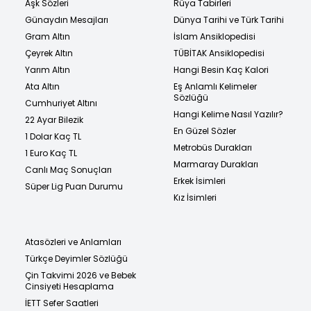
Aşk Sözleri
Rüya Tabirleri
Günaydın Mesajları
Dünya Tarihi ve Türk Tarihi
Gram Altın
İslam Ansiklopedisi
Çeyrek Altın
TÜBİTAK Ansiklopedisi
Yarım Altın
Hangi Besin Kaç Kalori
Ata Altın
Eş Anlamlı Kelimeler
Sözlüğü
Cumhuriyet Altını
Hangi Kelime Nasıl Yazılır?
22 Ayar Bilezik
En Güzel Sözler
1 Dolar Kaç TL
Metrobüs Durakları
1 Euro Kaç TL
Marmaray Durakları
Canlı Maç Sonuçları
Erkek İsimleri
Süper Lig Puan Durumu
Kız İsimleri
Atasözleri ve Anlamları
Türkçe Deyimler Sözlüğü
Çin Takvimi 2026 ve Bebek
Cinsiyeti Hesaplama
İETT Sefer Saatleri