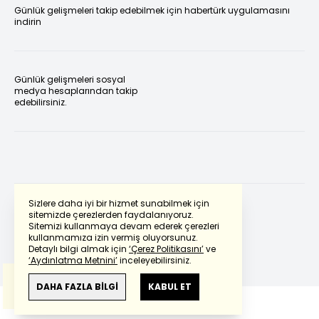
Günlük gelişmeleri takip edebilmek için habertürk uygulamasını
indirin
Günlük gelişmeleri sosyal
medya hesaplarından takip
edebilirsiniz.
Sizlere daha iyi bir hizmet sunabilmek için
sitemizde çerezlerden faydalanıyoruz.
Sitemizi kullanmaya devam ederek çerezleri
Powered by
Translate
kullanmamıza izin vermiş oluyorsunuz.
Detaylı bilgi almak için
‘Çerez Politikasını’
ve
‘Aydınlatma Metnini’
inceleyebilirsiniz.
Bu çeviride
Google Translete
kullanılmıştır.
Anlam ve çeviri hatalarından
haberturk.com
DAHA FAZLA BİLGİ
KABUL ET
sorumlu değildir.