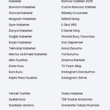
Haberler
Namaz Vakitleri 2026
Ekonomi Haberleri
Cuma Namazı Vakitleri
Güncel Haberler
Nöbetçi Eczaneler
Magazin Haberleri
İstiklal Marşı
Spor Haberleri
E Okul VBS
Dünya Haberleri
E Devlet Giriş
Sağlık Haberleri
Günlük Burç Yorumları
Kadın Haberleri
Son Depremler
Teknoloji Haberleri
Hava Durumu
Memur ve Emekli Haberleri
Yol Durumu
Altın Fiyatları
Sinema Rehberi
Dolar Kuru
TV Yayın Akışı
Euro Kuru
Instagram Dondurma
Kripto Para Fiyatları
Instagram Silme
Yemek Tarifleri
Video Haberler
Ayetel Kürsi
TDK Sözlük Anlamları
Saatlerin Anlamı
Üniversite Taban Puanları