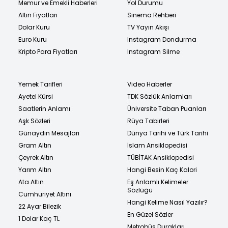
Memur ve Emekli Haberleri
Yol Durumu
Altın Fiyatları
Sinema Rehberi
Dolar Kuru
TV Yayın Akışı
Euro Kuru
Instagram Dondurma
Kripto Para Fiyatları
Instagram Silme
Yemek Tarifleri
Video Haberler
Ayetel Kürsi
TDK Sözlük Anlamları
Saatlerin Anlamı
Üniversite Taban Puanları
Aşk Sözleri
Rüya Tabirleri
Günaydın Mesajları
Dünya Tarihi ve Türk Tarihi
Gram Altın
İslam Ansiklopedisi
Çeyrek Altın
TÜBİTAK Ansiklopedisi
Yarım Altın
Hangi Besin Kaç Kalori
Ata Altın
Eş Anlamlı Kelimeler
Sözlüğü
Cumhuriyet Altını
Hangi Kelime Nasıl Yazılır?
22 Ayar Bilezik
En Güzel Sözler
1 Dolar Kaç TL
Metrobüs Durakları