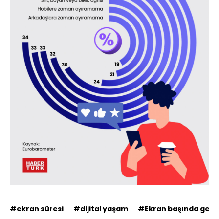
#ekran süresi
#dijital yaşam
#Ekran başında geçe