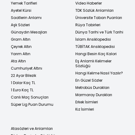
Yemek Tarifleri
Video Haberler
Ayetel Kürsi
TDK Sözlük Anlamları
Saatlerin Anlamı
Üniversite Taban Puanları
Aşk Sözleri
Rüya Tabirleri
Günaydın Mesajları
Dünya Tarihi ve Türk Tarihi
Gram Altın
İslam Ansiklopedisi
Çeyrek Altın
TÜBİTAK Ansiklopedisi
Yarım Altın
Hangi Besin Kaç Kalori
Ata Altın
Eş Anlamlı Kelimeler
Sözlüğü
Cumhuriyet Altını
Hangi Kelime Nasıl Yazılır?
22 Ayar Bilezik
En Güzel Sözler
1 Dolar Kaç TL
Metrobüs Durakları
1 Euro Kaç TL
Marmaray Durakları
Canlı Maç Sonuçları
Erkek İsimleri
Süper Lig Puan Durumu
Kız İsimleri
Atasözleri ve Anlamları