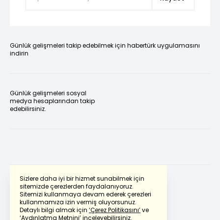
Günlük gelişmeleri takip edebilmek için habertürk uygulamasını
indirin
Günlük gelişmeleri sosyal
medya hesaplarından takip
edebilirsiniz.
Sizlere daha iyi bir hizmet sunabilmek için
sitemizde çerezlerden faydalanıyoruz.
Sitemizi kullanmaya devam ederek çerezleri
Powered by
Translate
kullanmamıza izin vermiş oluyorsunuz.
Detaylı bilgi almak için
‘Çerez Politikasını’
ve
‘Aydınlatma Metnini’
inceleyebilirsiniz.