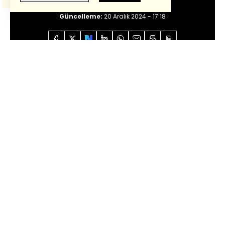
Giriş:
20 Aralık 2024 - 16:48
Güncelleme:
20 Aralık 2024 - 17:18
Anasayfa
Özel İçerikler
Güntay Şimşek
THY'den 2025 için derinleşme stratejisi
Sesli Dinle
0:00
/
8:35
Havacılık sektörü bu seneyi oldukça
rekabetçi geçirdi.
Gelecek yıl
projeksiyonlarında
ise rekabetin
daha da
yoğunlaşacağı
ve
büyümenin
havacılık
sektörü genelinde yüzde 7-8 civarında
olacağı öngörülüyor.
Bu durumu
Türk
Hava Yolları Genel Müdürü
Bilal Ekşi
’
y
e