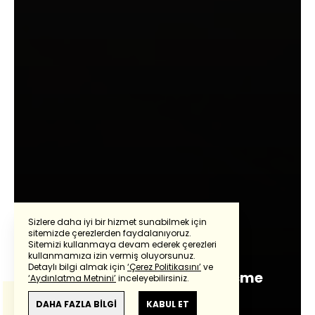
Sizlere daha iyi bir hizmet sunabilmek için
sitemizde çerezlerden faydalanıyoruz.
Güntay Şimşek
Sitemizi kullanmaya devam ederek çerezleri
Powered by
Translate
kullanmamıza izin vermiş oluyorsunuz.
Detaylı bilgi almak için
‘Çerez Politikasını’
ve
THY'den 2025 için derinleşme
‘Aydınlatma Metnini’
inceleyebilirsiniz.
Bu çeviride
Google Translete
kullanılmıştır.
stratejisi
Anlam ve çeviri hatalarından
haberturk.com
DAHA FAZLA BİLGİ
KABUL ET
sorumlu değildir.