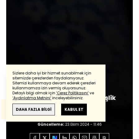
Sizlere daha iyi bir hizmet sunabilmek için
sitemizde çerezlerden faydalanıyoruz.
Nagehan Alçı
Sitemizi kullanmaya devam ederek çerezleri
kullanmamıza izin vermiş oluyorsunuz.
Detaylı bilgi almak için
‘Çerez Politikasını’
ve
Çözüm süreci değil kardeşlik
‘Aydınlatma Metnini’
inceleyebilirsiniz.
Bu çeviride
Google Translete
kullanılmıştır.
hareketi
Anlam ve çeviri hatalarından
haberturk.com
DAHA FAZLA BİLGİ
KABUL ET
sorumlu değildir.
Giriş:
23 Ekim 2024 - 11:46
Güncelleme:
23 Ekim 2024 - 11:46