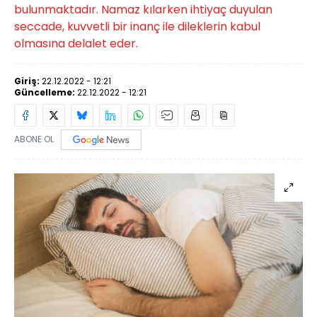
bulunmaktadır. Namaz kılarken ihtiyaç duyulan
seccade, kuvvetli bir inanç ile dileklerin kabul
olmasına delalet eder.
Giriş:
22.12.2022 - 12:21
Güncelleme:
22.12.2022 - 12:21
ABONE OL