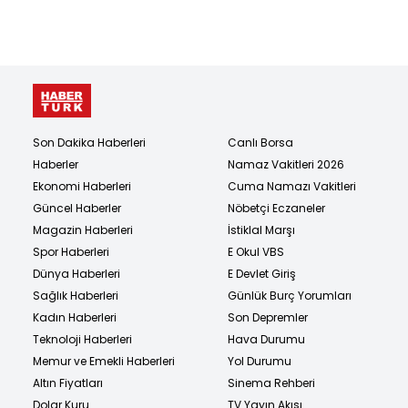
Son Dakika Haberleri
Canlı Borsa
Haberler
Namaz Vakitleri 2026
Ekonomi Haberleri
Cuma Namazı Vakitleri
Güncel Haberler
Nöbetçi Eczaneler
Magazin Haberleri
İstiklal Marşı
Spor Haberleri
E Okul VBS
Dünya Haberleri
E Devlet Giriş
Sağlık Haberleri
Günlük Burç Yorumları
Kadın Haberleri
Son Depremler
Teknoloji Haberleri
Hava Durumu
Memur ve Emekli Haberleri
Yol Durumu
Altın Fiyatları
Sinema Rehberi
Dolar Kuru
TV Yayın Akışı