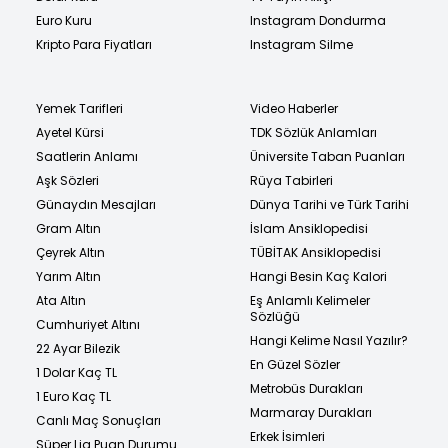
Euro Kuru
Instagram Dondurma
Kripto Para Fiyatları
Instagram Silme
Yemek Tarifleri
Video Haberler
Ayetel Kürsi
TDK Sözlük Anlamları
Saatlerin Anlamı
Üniversite Taban Puanları
Aşk Sözleri
Rüya Tabirleri
Günaydın Mesajları
Dünya Tarihi ve Türk Tarihi
Gram Altın
İslam Ansiklopedisi
Çeyrek Altın
TÜBİTAK Ansiklopedisi
Yarım Altın
Hangi Besin Kaç Kalori
Ata Altın
Eş Anlamlı Kelimeler
Sözlüğü
Cumhuriyet Altını
Hangi Kelime Nasıl Yazılır?
22 Ayar Bilezik
En Güzel Sözler
1 Dolar Kaç TL
Metrobüs Durakları
1 Euro Kaç TL
Marmaray Durakları
Canlı Maç Sonuçları
Erkek İsimleri
Süper Lig Puan Durumu