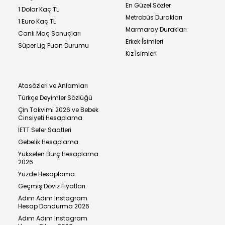
En Güzel Sözler
1 Dolar Kaç TL
Metrobüs Durakları
1 Euro Kaç TL
Marmaray Durakları
Canlı Maç Sonuçları
Erkek İsimleri
Süper Lig Puan Durumu
Kız İsimleri
Atasözleri ve Anlamları
Türkçe Deyimler Sözlüğü
Çin Takvimi 2026 ve Bebek
Cinsiyeti Hesaplama
İETT Sefer Saatleri
Gebelik Hesaplama
Yükselen Burç Hesaplama
2026
Yüzde Hesaplama
Geçmiş Döviz Fiyatları
Adım Adım Instagram
Hesap Dondurma 2026
Adım Adım Instagram