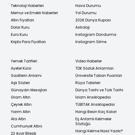
Teknoloji Haberleri
Hava Durumu
Memur ve Emekli Haberleri
Yol Durumu
Altın Fiyatları
2026 Dünya Kupası
Dolar Kuru
Astroloji
Euro Kuru
Instagram Dondurma
Kripto Para Fiyatları
Instagram Silme
Yemek Tarifleri
Video Haberler
Ayetel Kürsi
TDK Sözlük Anlamları
Saatlerin Anlamı
Üniversite Taban Puanları
Aşk Sözleri
Rüya Tabirleri
Günaydın Mesajları
Dünya Tarihi ve Türk Tarihi
Gram Altın
İslam Ansiklopedisi
Çeyrek Altın
TÜBİTAK Ansiklopedisi
Yarım Altın
Hangi Besin Kaç Kalori
Ata Altın
Eş Anlamlı Kelimeler
Sözlüğü
Cumhuriyet Altını
Hangi Kelime Nasıl Yazılır?
22 Ayar Bilezik