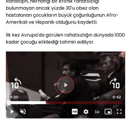
Randolph, herhangi bir kronik rahatsızlığı
bulunmayan ancak yüzde 30'u obez olan
hastalanan çocukların büyük çoğunluğunun Afro-
Amerikalı ve Hispanik olduğunu kaydetti.
İlk kez Avrupa'da görülen rahatsızlığın dünyada 1000
kadar çocuğu etkilediği tahmin ediliyor.
Süre
0:00
Toplam
0:42
Yüklendi
:
32.75%
Süre
1x
Duraklat
Sesi
Oynatma
Mini
Tam
Aç
Hızı
oynatıcı
Ekran