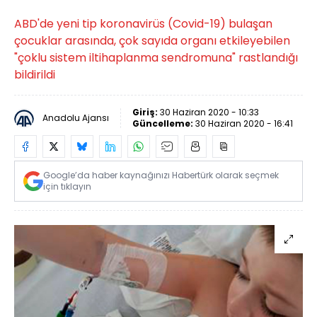
ABD'de yeni tip koronavirüs (Covid-19) bulaşan
çocuklar arasında, çok sayıda organı etkileyebilen
"çoklu sistem iltihaplanma sendromuna" rastlandığı
bildirildi
Giriş:
30 Haziran 2020 - 10:33
Anadolu Ajansı
Güncelleme:
30 Haziran 2020 - 16:41
Google’da haber kaynağınızı Habertürk olarak seçmek
için tıklayın