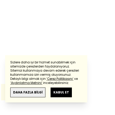
Sizlere daha iyi bir hizmet sunabilmek için
sitemizde çerezlerden faydalanıyoruz.
Sitemizi kullanmaya devam ederek çerezleri
Powered by
Translate
kullanmamıza izin vermiş oluyorsunuz.
Detaylı bilgi almak için
‘Çerez Politikasını’
ve
‘Aydınlatma Metnini’
inceleyebilirsiniz.
Bu çeviride
Google Translete
kullanılmıştır.
Anlam ve çeviri hatalarından
haberturk.com
DAHA FAZLA BİLGİ
KABUL ET
sorumlu değildir.