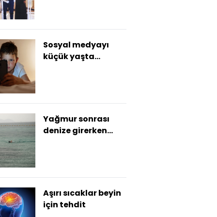
Sosyal medyayı
küçük yaşta
kullananların
notları daha düşük
Yağmur sonrası
denize girerken
dikkat!
Aşırı sıcaklar beyin
için tehdit