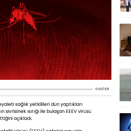
0:00
/
1:58
leti sağlık yetkilileri dün yaptıkları
 sivrisinek ısırığı ile bulaşan EEEV virüsü
iğini açıkladı.