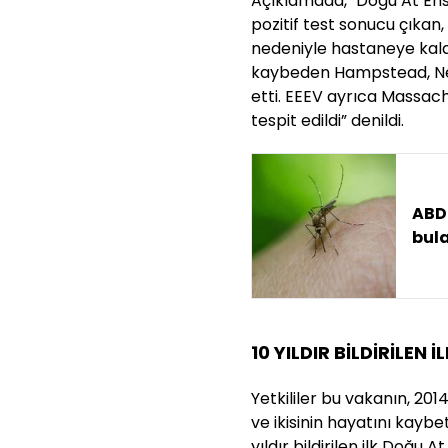
Açıklamada, "Doğu At Ense
pozitif test sonucu çıkan, 
nedeniyle hastaneye kaldı
kaybeden Hampstead, New
etti. EEEV ayrıca Massac
tespit edildi” denildi.
ABD'
bula
10 YILDIR BİLDİRİLEN 
Yetkililer bu vakanın, 201
ve ikisinin hayatını kay
yıldır bildirilen ilk Doğu 