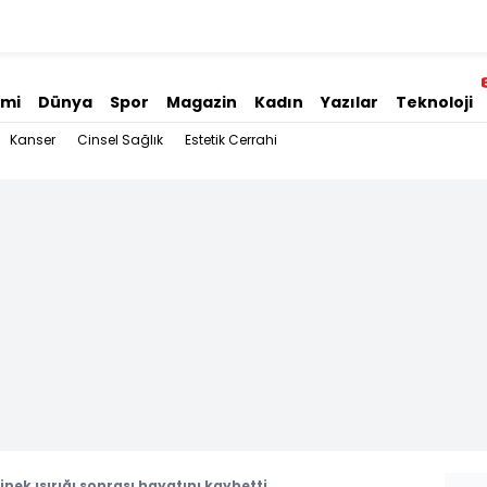
omi
Dünya
Spor
Magazin
Kadın
Yazılar
Teknoloji
Kanser
Cinsel Sağlık
Estetik Cerrahi
sinek ısırığı sonrası hayatını kaybetti