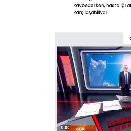
kaybederken, hastalığı at
karşılaşabiliyor.
Süre
0:00