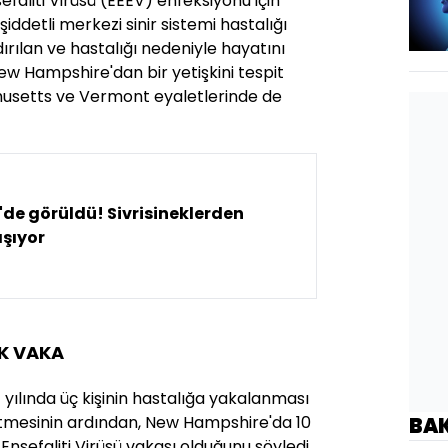
faliti Virüsü (EEEV) enfeksiyonu için
şiddetli merkezi sinir sistemi hastalığı
rılan ve hastalığı nedeniyle hayatını
 Hampshire'dan bir yetişkini tespit
husetts ve Vermont eyaletlerinde de
de görüldü! Sivrisineklerden
şıyor
İLK VAKA
4 yılında üç kişinin hastalığa yakalanması
betmesinin ardından, New Hampshire'da 10
BA
At Ensefaliti Virüsü vakası olduğunu söyledi.