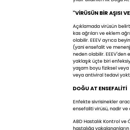
"VİRÜSÜN BİR AŞISI V
Açıklamada virüsün belirtil
kas ağrıları ve eklem ağ
olabilir. EEEV ayrıca beyin
(yani ensefalit ve menenji
neden olabilir. EEEV'den e
yaklaşık üçte biri enfeksi
yaşam boyu fiziksel veya zi
veya antiviral tedavi yoktu
DOĞU AT ENSEFALİTİ
Enfekte sivrisinekler arac
ensefaliti virüsü, nadir ve
ABD Hastalık Kontrol ve 
hastalığa yakalananların 