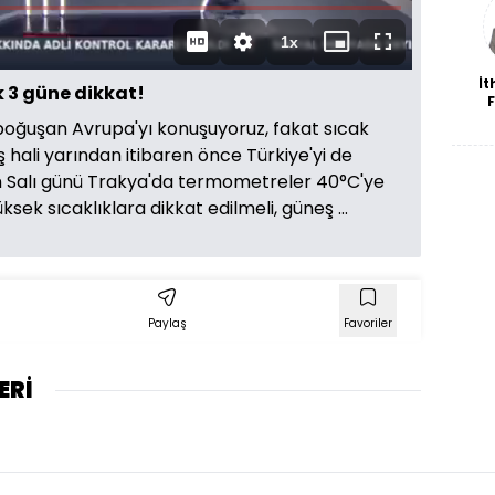
Süre
1x
Oynatma
Mini
Tam
Hızı
oynatıcı
Ekran
İt
k 3 güne dikkat!
k
 boğuşan Avrupa'yı konuşuyoruz, fakat sıcak
tük
ş hali yarından itibaren önce Türkiye'yi de
n Salı günü Trakya'da termometreler 40°C'ye
ek sıcaklıklara dikkat edilmeli, güneş ...
Paylaş
Favoriler
ERİ