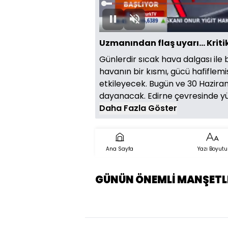
Yüklendi
:
2.47%
Duraklat
Sesi
Aç
Uzmanından flaş uyarı... Kriti
Günlerdir sıcak hava dalgası ile
havanın bir kısmı, gücü hafiflemi
etkileyecek. Bugün ve 30 Hazira
dayanacak. Edirne çevresinde yüks
Daha Fazla Göster
Ana Sayfa
Yazı Boyutu
GÜNÜN ÖNEMLİ MANŞETL