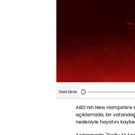
Sesli Dinle
ABD’nin New Hampshire eya
açıklamada, bir vatandaşın
nedeniyle hayatını kaybett