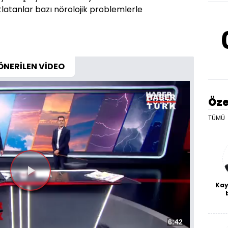
latanlar bazı nörolojik problemlerle
ÖNERİLEN VİDEO
Öze
TÜMÜ
Kay
De
haf
a
Toplam
6:42
bl