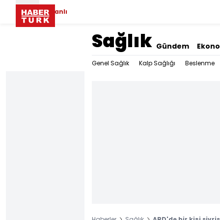
Canlı
Sağlık
Gündem
Ekon
Genel Sağlık
Kalp Sağlığı
Beslenme
Haberler
Sağlık
ABD'de bir kişi sivri