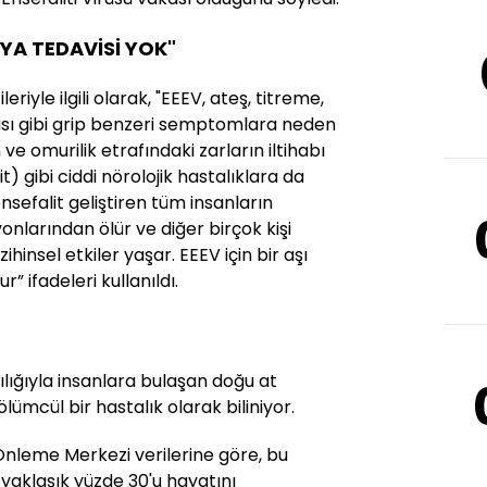
EYA TEDAVİSİ YOK"
eriyle ilgili olarak, "EEEV, ateş, titreme,
rısı gibi grip benzeri semptomlara neden
 ve omurilik etrafındaki zarların iltihabı
t) gibi ciddi nörolojik hastalıklara da
nsefalit geliştiren tüm insanların
yonlarından ölür ve diğer birçok kişi
hinsel etkiler yaşar. EEEV için bir aşı
r” ifadeleri kullanıldı.
ılığıyla insanlara bulaşan doğu at
 ölümcül bir hastalık olarak biliniyor.
Önleme Merkezi verilerine göre, bu
yaklaşık yüzde 30'u hayatını