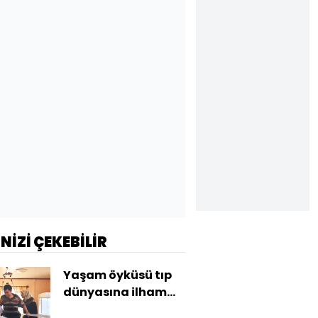
İNİZİ ÇEKEBİLİR
Yaşam öyküsü tıp
dünyasına ilham
oldu