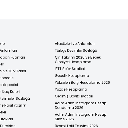
rler
Atasözleri ve Anlamları
 Anlamları
Türkçe Deyimler Sözlüğü
 Taban Puanları
Çin Takvimi 2026 ve Bebek
Cinsiyeti Hesaplama
eri
İETT Sefer Saatleri
i ve Türk Tarihi
Gebelik Hesaplama
klopedisi
Yükselen Burç Hesaplama 2026
siklopedisi
Yüzde Hesaplama
n Kaç Kalori
Geçmiş Döviz Fiyatları
Kelimeler Sözlüğü
Adım Adım Instagram Hesap
e Nasıl Yazılır?
Dondurma 2026
zler
Adım Adım Instagram Hesap
urakları
Silme 2026
urakları
Resmi Tatil Takvimi 2026