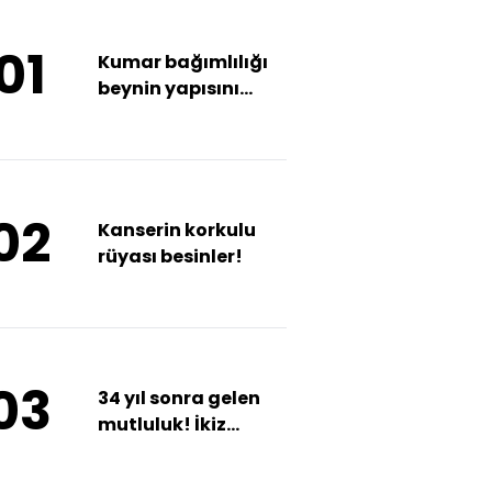
01
Kumar bağımlılığı
beynin yapısını
bozuyor
02
Kanserin korkulu
rüyası besinler!
03
34 yıl sonra gelen
mutluluk! İkiz
kızlarıyla
Anıtkabir'i ziyaret