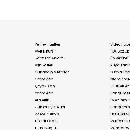
Yemek Tarifleri
Video Habe
Ayetel Kürsi
TDK Sözlük
i
Saatlerin Anlamı
Üniversite
Aşk Sözleri
Rüya Tabirl
Günaydın Mesajları
Dünya Tarih
Gram Altın
İslam Ansi
Çeyrek Altın
TÜBİTAK An
Yarım Altın
Hangi Besi
Ata Altın
Eş Anlamlı 
Cumhuriyet Altını
Hangi Kelim
22 Ayar Bilezik
En Güzel Sö
1 Dolar Kaç TL
Metrobüs D
1 Euro Kaç TL
Marmaray D