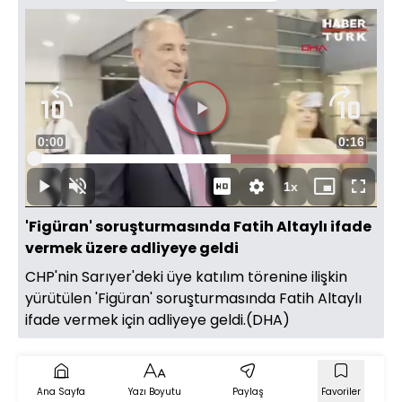
Süre
0:00
Toplam
0:16
Yüklendi
:
58.94%
Süre
1x
Duraklat
Sesi
Oynatma
Mini
Tam
Aç
Hızı
oynatıcı
Ekran
'Figüran' soruşturmasında Fatih Altaylı ifade
vermek üzere adliyeye geldi
CHP'nin Sarıyer'deki üye katılım törenine ilişkin
yürütülen 'Figüran' soruşturmasında Fatih Altaylı
ifade vermek için adliyeye geldi.(DHA)
Ana Sayfa
Yazı Boyutu
Paylaş
Favoriler