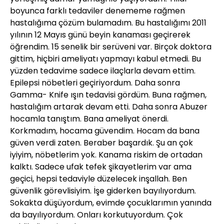
boyunca farklı tedaviler denememe rağmen
hastalığıma çözüm bulamadım. Bu hastalığımı 2011
yılının 12 Mayıs günü beyin kanaması geçirerek
öğrendim. 15 senelik bir serüveni var. Birçok doktora
gittim, hiçbiri ameliyatı yapmayı kabul etmedi. Bu
yüzden tedavime sadece ilaçlarla devam ettim.
Epilepsi nöbetleri geçiriyordum. Daha sonra
Gamma- Knife ışın tedavisi gördüm. Buna rağmen,
hastalığım artarak devam etti. Daha sonra Abuzer
hocamla tanıştım. Bana ameliyat önerdi.
Korkmadım, hocama güvendim. Hocam da bana
güven verdi zaten. Beraber başardık. Şu an çok
iyiyim, nöbetlerim yok. Kanama riskim de ortadan
kalktı. Sadece ufak tefek şikayetlerim var ama
geçici, hepsi tedaviyle düzelecek inşallah. Ben
güvenlik görevlisiyim. İşe giderken bayılıyordum.
Sokakta düşüyordum, evimde çocuklarımın yanında
da bayılıyordum. Onları korkutuyordum. Çok