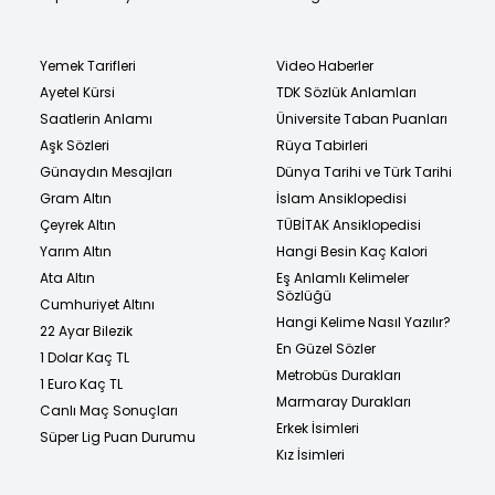
Yemek Tarifleri
Video Haberler
Ayetel Kürsi
TDK Sözlük Anlamları
Saatlerin Anlamı
Üniversite Taban Puanları
Aşk Sözleri
Rüya Tabirleri
Günaydın Mesajları
Dünya Tarihi ve Türk Tarihi
Gram Altın
İslam Ansiklopedisi
Çeyrek Altın
TÜBİTAK Ansiklopedisi
Yarım Altın
Hangi Besin Kaç Kalori
Ata Altın
Eş Anlamlı Kelimeler
Sözlüğü
Cumhuriyet Altını
Hangi Kelime Nasıl Yazılır?
22 Ayar Bilezik
En Güzel Sözler
1 Dolar Kaç TL
Metrobüs Durakları
1 Euro Kaç TL
Marmaray Durakları
Canlı Maç Sonuçları
Erkek İsimleri
Süper Lig Puan Durumu
Kız İsimleri