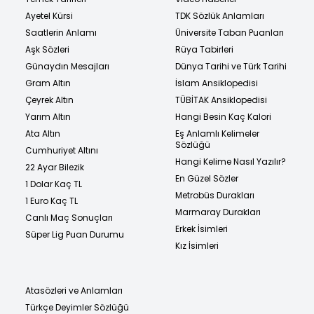
Ayetel Kürsi
TDK Sözlük Anlamları
Saatlerin Anlamı
Üniversite Taban Puanları
Aşk Sözleri
Rüya Tabirleri
Günaydın Mesajları
Dünya Tarihi ve Türk Tarihi
Gram Altın
İslam Ansiklopedisi
Çeyrek Altın
TÜBİTAK Ansiklopedisi
Yarım Altın
Hangi Besin Kaç Kalori
Ata Altın
Eş Anlamlı Kelimeler
Sözlüğü
Cumhuriyet Altını
Hangi Kelime Nasıl Yazılır?
22 Ayar Bilezik
En Güzel Sözler
1 Dolar Kaç TL
Metrobüs Durakları
1 Euro Kaç TL
Marmaray Durakları
Canlı Maç Sonuçları
Erkek İsimleri
Süper Lig Puan Durumu
Kız İsimleri
Atasözleri ve Anlamları
Türkçe Deyimler Sözlüğü