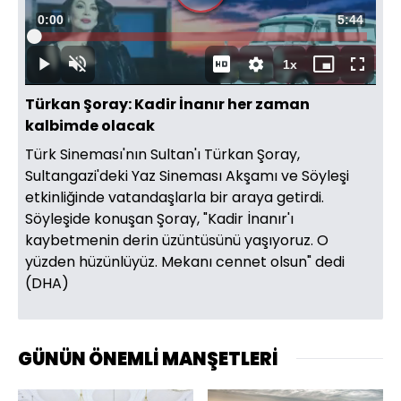
Süre
0:01
Toplam
5:44
Yüklendi
:
1.39%
Süre
1x
Duraklat
Sesi
Oynatma
Mini
Tam
Aç
Hızı
oynatıcı
Ekran
Türkan Şoray: Kadir İnanır her zaman
kalbimde olacak
Türk Sineması'nın Sultan'ı Türkan Şoray,
Sultangazi'deki Yaz Sineması Akşamı ve Söyleşi
etkinliğinde vatandaşlarla bir araya getirdi.
Söyleşide konuşan Şoray, "Kadir İnanır'ı
kaybetmenin derin üzüntüsünü yaşıyoruz. O
yüzden hüzünlüyüz. Mekanı cennet olsun" dedi
(DHA)
GÜNÜN ÖNEMLİ MANŞETLERİ