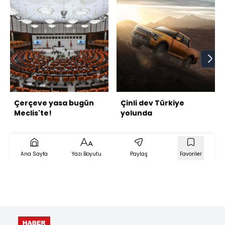
Çerçeve yasa bugün
Çinli dev Türkiye
Meclis'te!
yolunda
Ana Sayfa
Yazı Boyutu
Paylaş
Favoriler