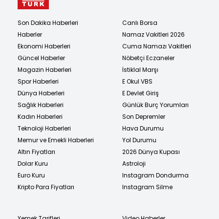
Son Dakika Haberleri
Canlı Borsa
Haberler
Namaz Vakitleri 2026
Ekonomi Haberleri
Cuma Namazı Vakitleri
Güncel Haberler
Nöbetçi Eczaneler
Magazin Haberleri
İstiklal Marşı
Spor Haberleri
E Okul VBS
Dünya Haberleri
E Devlet Giriş
Sağlık Haberleri
Günlük Burç Yorumları
Kadın Haberleri
Son Depremler
Teknoloji Haberleri
Hava Durumu
Memur ve Emekli Haberleri
Yol Durumu
Altın Fiyatları
2026 Dünya Kupası
Dolar Kuru
Astroloji
Euro Kuru
Instagram Dondurma
Kripto Para Fiyatları
Instagram Silme
Yemek Tarifleri
Video Haberler