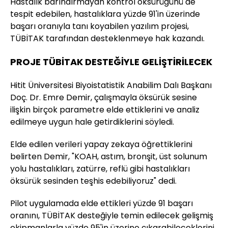
Hastalık barındırmayan kontrol öksürüğünü de
tespit edebilen, hastalıklara yüzde 91'in üzerinde
başarı oranıyla tanı koyabilen yazılım projesi,
TÜBİTAK tarafından desteklenmeye hak kazandı.
PROJE TÜBİTAK DESTEĞİYLE GELİŞTİRİLECEK
Hitit Üniversitesi Biyoistatistik Anabilim Dalı Başkanı
Doç. Dr. Emre Demir, çalışmayla öksürük sesine
ilişkin birçok parametre elde ettiklerini ve analiz
edilmeye uygun hale getirdiklerini söyledi.
Elde edilen verileri yapay zekaya öğrettiklerini
belirten Demir, "KOAH, astım, bronşit, üst solunum
yolu hastalıkları, zatürre, reflü gibi hastalıkları
öksürük sesinden teşhis edebiliyoruz" dedi.
Pilot uygulamada elde ettikleri yüzde 91 başarı
oranını, TÜBİTAK desteğiyle temin edilecek gelişmiş
ekipmanlarla yüzde 95'in üzerine çıkarabileceklerini