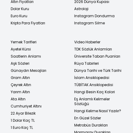
Altın Fiyatları
2026 Dünya Kupası
Dolar Kuru
Astroloji
Euro Kuru
Instagram Dondurma
Kripto Para Fiyatları
Instagram Silme
Yemek Tarifleri
Video Haberler
Ayetel Kürsi
TDK Sözlük Anlamları
Saatlerin Anlamı
Üniversite Taban Puanları
Aşk Sözleri
Rüya Tabirleri
Günaydın Mesajları
Dünya Tarihi ve Türk Tarihi
Gram Altın
İslam Ansiklopedisi
Çeyrek Altın
TÜBİTAK Ansiklopedisi
Yarım Altın
Hangi Besin Kaç Kalori
Ata Altın
Eş Anlamlı Kelimeler
Sözlüğü
Cumhuriyet Altını
Hangi Kelime Nasıl Yazılır?
22 Ayar Bilezik
En Güzel Sözler
1 Dolar Kaç TL
Metrobüs Durakları
1 Euro Kaç TL
Marmaray Durakları