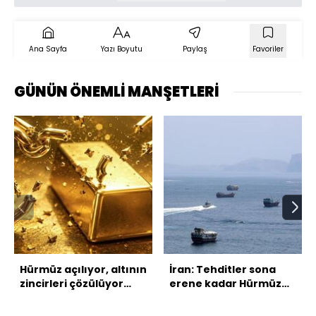
Ana Sayfa
Yazı Boyutu
Paylaş
Favoriler
GÜNÜN ÖNEMLİ MANŞETLERİ
Hürmüz açılıyor, altının
İran: Tehditler sona
zincirleri çözülüyor
erene kadar Hürmüz
mu?
kapalı kalacak