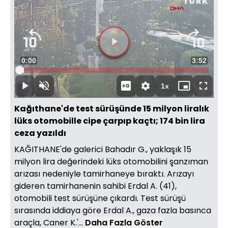
Süre
0:00
Toplam
3:52
Yüklendi
:
2.47%
Süre
1x
Duraklat
Sesi
Oynatma
Mini
Tam
Aç
Hızı
oynatıcı
Ekran
Kağıthane'de test sürüşünde 15 milyon liralık
lüks otomobille cipe çarpıp kaçtı; 174 bin lira
ceza yazıldı
KAĞITHANE'de galerici Bahadır G., yaklaşık 15
milyon lira değerindeki lüks otomobilini şanzıman
arızası nedeniyle tamirhaneye bıraktı. Arızayı
gideren tamirhanenin sahibi Erdal A. (41),
otomobili test sürüşüne çıkardı. Test sürüşü
sırasında iddiaya göre Erdal A., gaza fazla basınca
araçla, Caner K.'...
Daha Fazla Göster