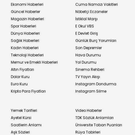
Ekonomi Haberleri
Cuma Namazı Vakitleri
Güncel Haberler
Nöbetçi Eczaneler
Magazin Haberleri
İstiklal Marşı
Spor Haberleri
E Okul VBS
Dünya Haberleri
E Devlet Giriş
Sağlık Haberleri
Günlük Burç Yorumları
Kadın Haberleri
Son Depremler
Teknoloji Haberleri
Hava Durumu
Memur ve Emekli Haberleri
Yol Durumu
Altın Fiyatları
Sinema Rehberi
Dolar Kuru
TV Yayın Akışı
Euro Kuru
Instagram Dondurma
Kripto Para Fiyatları
Instagram Silme
Yemek Tarifleri
Video Haberler
Ayetel Kürsi
TDK Sözlük Anlamları
Saatlerin Anlamı
Üniversite Taban Puanları
Aşk Sözleri
Rüya Tabirleri