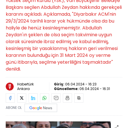
Yüksek Seçim Kurulu (YSK), Van Büyükşehir Belediye
Başkanı seçilen Abdullah Zeydan hakkında gerekçeli
kararını açıkladı. Açıklamada, "Diyarbakır ACM'nin
29/3/2024 tarihli karar yok hükmünde olsa da bu
haliyle de henüz kesinleşmemiştir. Abdullah
Zeydan'ın şeklen de olsa seçim takvimine uygun
olarak süresinde ibraz edilmiş ve kabul edilmiş,
kesinleşmiş bir yasaklanmış hakların geri verilmesi
kararının bulunduğu için 31 Mart 2024 oy verme
günü itibarıyla, seçilme yeterliliğini taşımaktadır"
denildi.
Habertürk
Giriş:
06.04.2024 - 16:23
Ankara
Güncelleme:
06.04.2024 - 16:31
ABONE OL