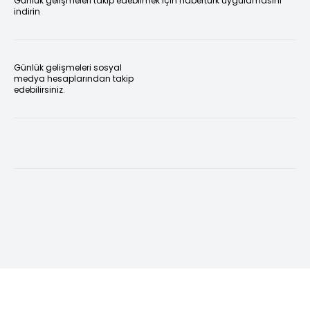
Günlük gelişmeleri takip edebilmek için habertürk uygulamasını
indirin
Günlük gelişmeleri sosyal
medya hesaplarından takip
edebilirsiniz.