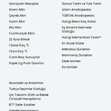
Günaydın Mesajları
Dünya Tarihi ve Türk Tarihi
Gram Altın
İslam Ansiklopedisi
Çeyrek Altın
TÜBİTAK Ansiklopedisi
Yarım Altın
Hangi Besin Kaç Kalori
Ata Altın
Eş Anlamlı Kelimeler
Sözlüğü
Cumhuriyet Altını
Hangi Kelime Nasıl Yazılır?
22 Ayar Bilezik
En Güzel Sözler
1 Dolar Kaç TL
Metrobüs Durakları
1 Euro Kaç TL
Marmaray Durakları
Canlı Maç Sonuçları
Erkek İsimleri
Süper Lig Puan Durumu
Kız İsimleri
Atasözleri ve Anlamları
Türkçe Deyimler Sözlüğü
Çin Takvimi 2026 ve Bebek
Cinsiyeti Hesaplama
İETT Sefer Saatleri
Gebelik Hesaplama