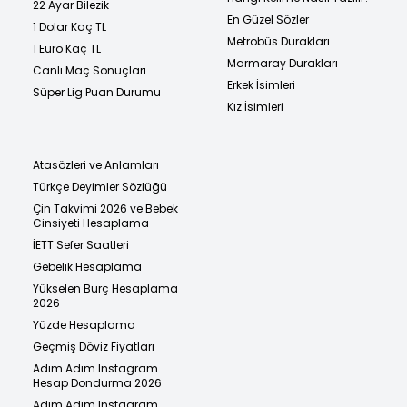
22 Ayar Bilezik
En Güzel Sözler
1 Dolar Kaç TL
Metrobüs Durakları
1 Euro Kaç TL
Marmaray Durakları
Canlı Maç Sonuçları
Erkek İsimleri
Süper Lig Puan Durumu
Kız İsimleri
Atasözleri ve Anlamları
Türkçe Deyimler Sözlüğü
Çin Takvimi 2026 ve Bebek
Cinsiyeti Hesaplama
İETT Sefer Saatleri
Gebelik Hesaplama
Yükselen Burç Hesaplama
2026
Yüzde Hesaplama
Geçmiş Döviz Fiyatları
Adım Adım Instagram
Hesap Dondurma 2026
Adım Adım Instagram