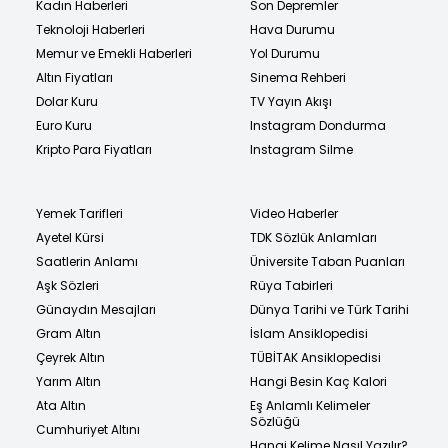
Kadın Haberleri
Son Depremler
Teknoloji Haberleri
Hava Durumu
Memur ve Emekli Haberleri
Yol Durumu
Altın Fiyatları
Sinema Rehberi
Dolar Kuru
TV Yayın Akışı
Euro Kuru
Instagram Dondurma
Kripto Para Fiyatları
Instagram Silme
Yemek Tarifleri
Video Haberler
Ayetel Kürsi
TDK Sözlük Anlamları
Saatlerin Anlamı
Üniversite Taban Puanları
Aşk Sözleri
Rüya Tabirleri
Günaydın Mesajları
Dünya Tarihi ve Türk Tarihi
Gram Altın
İslam Ansiklopedisi
Çeyrek Altın
TÜBİTAK Ansiklopedisi
Yarım Altın
Hangi Besin Kaç Kalori
Ata Altın
Eş Anlamlı Kelimeler
Sözlüğü
Cumhuriyet Altını
Hangi Kelime Nasıl Yazılır?