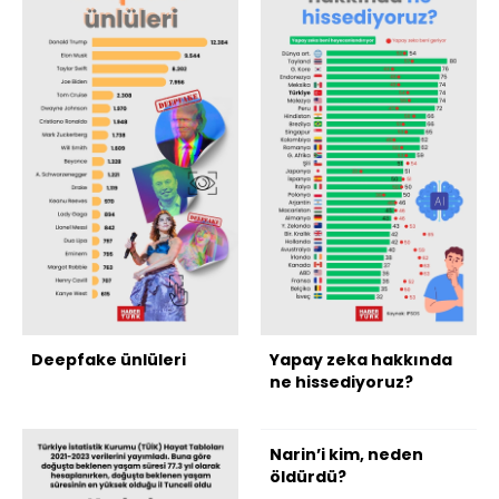
Deepfake ünlüleri
Yapay zeka hakkında
ne hissediyoruz?
Narin’i kim, neden
öldürdü?