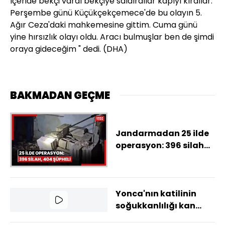
İçeride bekçi vardı bekçiye saldırdılar kapıyı kırdılar.
Perşembe günü Küçükçekçemece'de bu olayın 5.
Ağır Ceza'daki mahkemesine gittim. Cuma günü
yine hırsızlık olayı oldu. Aracı bulmuşlar ben de şimdi
oraya gideceğim " dedi. (DHA)
BAKMADAN GEÇME
Jandarmadan 25 ilde
operasyon: 396 silah
ele geçirildi, 404
şüpheli yakalandı
Yonca'nın katilinin
soğukkanlılığı kan
dondurdu!