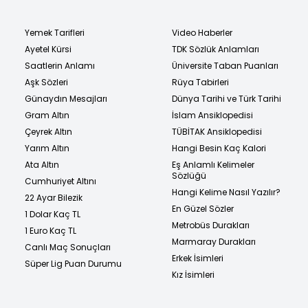
Yemek Tarifleri
Video Haberler
Ayetel Kürsi
TDK Sözlük Anlamları
Saatlerin Anlamı
Üniversite Taban Puanları
Aşk Sözleri
Rüya Tabirleri
Günaydın Mesajları
Dünya Tarihi ve Türk Tarihi
Gram Altın
İslam Ansiklopedisi
Çeyrek Altın
TÜBİTAK Ansiklopedisi
Yarım Altın
Hangi Besin Kaç Kalori
Ata Altın
Eş Anlamlı Kelimeler
Sözlüğü
Cumhuriyet Altını
Hangi Kelime Nasıl Yazılır?
22 Ayar Bilezik
En Güzel Sözler
1 Dolar Kaç TL
Metrobüs Durakları
1 Euro Kaç TL
Marmaray Durakları
Canlı Maç Sonuçları
Erkek İsimleri
Süper Lig Puan Durumu
Kız İsimleri