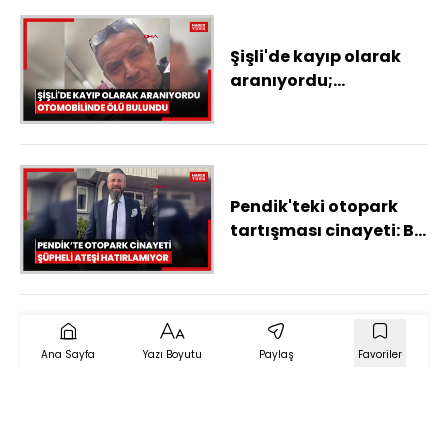
Şişli'de kayıp olarak
aranıyordu;
otomobilinde ölü
bulundu
Pendik'teki otopark
tartışması cinayeti: Bir
anda oldu; kaç el ateş
ettiğimi
hatırlamıyorum
Ana Sayfa
Yazı Boyutu
Paylaş
Favoriler