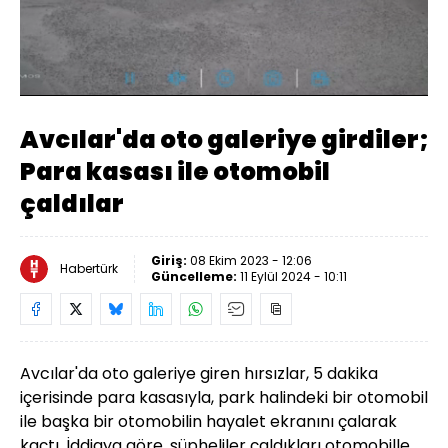
Yüklendi
:
12.23%
Sesi
Oynatma
Aç
Hızı
Avcılar'da oto galeriye girdiler;
Para kasası ile otomobil
çaldılar
Giriş:
08 Ekim 2023 - 12:06
Habertürk
Güncelleme:
11 Eylül 2024 - 10:11
Avcılar'da oto galeriye giren hırsızlar, 5 dakika
içerisinde para kasasıyla, park halindeki bir otomobil
ile başka bir otomobilin hayalet ekranını çalarak
kaçtı. İddiaya göre, şüpheliler çaldıkları otomobille