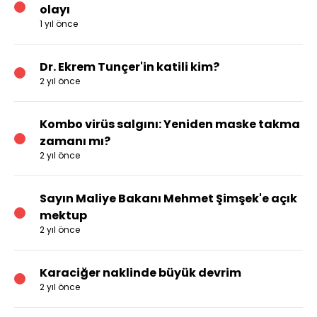
olayı
1 yıl önce
Dr. Ekrem Tunçer'in katili kim?
2 yıl önce
Kombo virüs salgını: Yeniden maske takma
zamanı mı?
2 yıl önce
Sayın Maliye Bakanı Mehmet Şimşek'e açık
mektup
2 yıl önce
Karaciğer naklinde büyük devrim
2 yıl önce