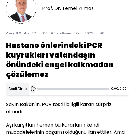
Prof. Dr. Temel Yılmaz
Giriş:
13 Ocak 2022 - 15:09
Güncelleme:
13 Ocak 2022 - 15:46
Hastane önlerindeki PCR
kuyrukları vatandaşın
önündeki engel kalkmadan
çözülemez
Sesli Dinle
0:00
/
0:00
Sayın Bakan'ın, PCR testi ile ilgili kararı sürpriz
olmadı.
Aşı karşıtları hemen bu kararların kendi
mücadelelerinin başarısı olduğunu ilan ettiler. Ama