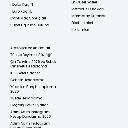
En Güzel Sözler
1 Dolar Kaç TL
Metrobüs Durakları
1 Euro Kaç TL
Marmaray Durakları
Canlı Maç Sonuçları
Erkek İsimleri
Süper Lig Puan Durumu
Kız İsimleri
Atasözleri ve Anlamları
Türkçe Deyimler Sözlüğü
Çin Takvimi 2026 ve Bebek
Cinsiyeti Hesaplama
İETT Sefer Saatleri
Gebelik Hesaplama
Yükselen Burç Hesaplama
2026
Yüzde Hesaplama
Geçmiş Döviz Fiyatları
Adım Adım Instagram
Hesap Dondurma 2026
Adım Adım Instagram
Hesap Silme 2026