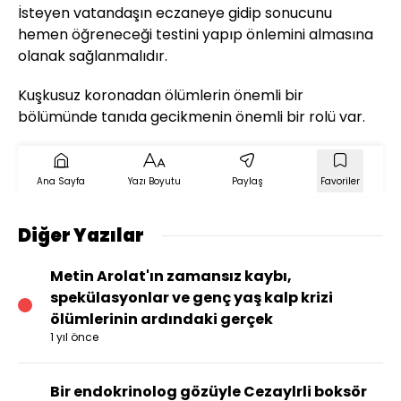
İsteyen vatandaşın eczaneye gidip sonucunu
hemen öğreneceği testini yapıp önlemini almasına
olanak sağlanmalıdır.
Kuşkusuz koronadan ölümlerin önemli bir
bölümünde tanıda gecikmenin önemli bir rolü var.
Ana Sayfa
Yazı Boyutu
Paylaş
Favoriler
Diğer Yazılar
Metin Arolat'ın zamansız kaybı,
spekülasyonlar ve genç yaş kalp krizi
ölümlerinin ardındaki gerçek
1 yıl önce
Bir endokrinolog gözüyle Cezaylrli boksör