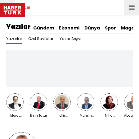
Canlı
Yazılar
Gündem
Ekonomi
Dünya
Spor
Magazi
Yazarlar
Özel Sayfalar
Yazar Arşivi
Murat
Ersin Tatar
İdris
Muhsin
Nihal
Abdurra
Bardakçı
Kardaş
Kızılkaya
Bengisu
Yıldırım
Karaca