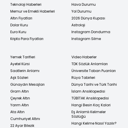
Teknoloji Haberleri
Hava Durumu
Memur ve Emekli Haberleri
Yol Durumu
Altın Fiyatları
2026 Dünya Kupası
Dolar Kuru
Astroloji
Euro Kuru
Instagram Dondurma
Kripto Para Fiyatları
Instagram Silme
Yemek Tarifleri
Video Haberler
Ayetel Kürsi
TDK Sözlük Anlamları
Saatlerin Anlamı
Üniversite Taban Puanları
Aşk Sözleri
Rüya Tabirleri
Günaydın Mesajları
Dünya Tarihi ve Türk Tarihi
Gram Altın
İslam Ansiklopedisi
Çeyrek Altın
TÜBİTAK Ansiklopedisi
Yarım Altın
Hangi Besin Kaç Kalori
Ata Altın
Eş Anlamlı Kelimeler
Sözlüğü
Cumhuriyet Altını
Hangi Kelime Nasıl Yazılır?
22 Ayar Bilezik