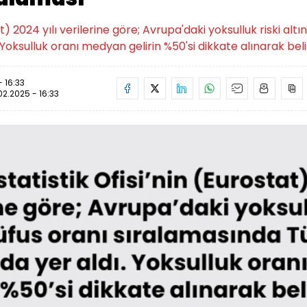
at) 2024 yılı verilerine göre; Avrupa'daki yoksulluk riski al
ı. Yoksulluk oranı medyan gelirin %50'si dikkate alınarak beli
- 16:33
02.2025 - 16:33