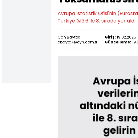
Avrupa İstatistik Ofisi'nin (Eurost
Türkiye %13.6 ile 8. sırada yer ald
Can Baytak
Giriş:
19.02.2025 
cbaytak@cyh.com.tr
Güncelleme:
19.