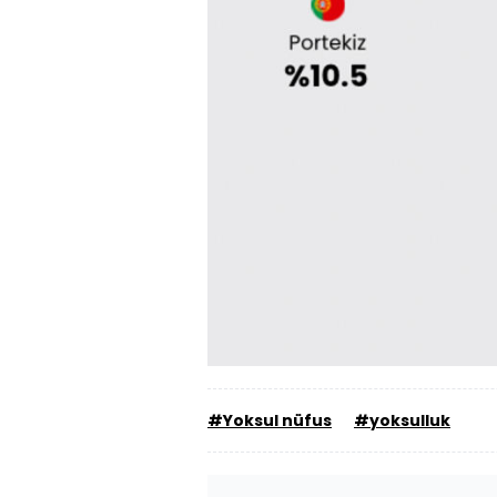
#Yoksul nüfus
#yoksulluk