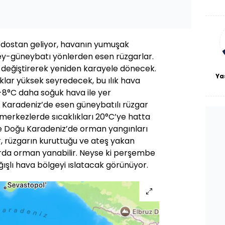
De
haf
a
bl
odostan geliyor, havanın yumuşak
ey-güneybatı yönlerden esen rüzgarlar.
değiştirerek yeniden karayele dönecek.
Ya
ıklar yüksek seyredecek, bu ılık hava
8°C daha soğuk hava ile yer
 Karadeniz’de esen güneybatılı rüzgar
ı merkezlerde sıcaklıkları 20°C’ye hatta
 ve Doğu Karadeniz’de orman yangınları
r, rüzgarın kuruttuğu ve ateş yakan
arda orman yanabilir. Neyse ki perşembe
ışlı hava bölgeyi ıslatacak görünüyor.