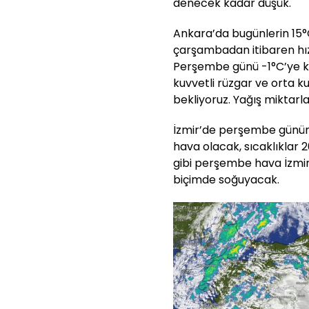
denecek kadar düşük.
Ankara’da bugünlerin 15°C
çarşambadan itibaren hızl
Perşembe günü -1°C’ye ka
kuvvetli rüzgar ve ort
bekliyoruz. Yağış miktarla
İzmir’de perşembe gününe
hava olacak, sıcaklıklar 
gibi perşembe hava İzmir’
biçimde soğuyacak.