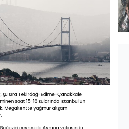
r, şu sıra Tekirdağ-Edirne-Çanakkale
minen saat 15-16 sularında İstanbul’un
ak. Megakentte yağmur akşam
.
Boğaziçi çevresi ile Avrupa yakasında