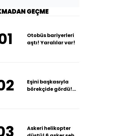
KMADAN GEÇME
01
Otobüs bariyerleri
aştı! Yaralılar var!
02
Eşini başkasıyla
börekçide gördü!
Öldüren yemek!
03
Askeri helikopter
düştü! 6 asker şehit