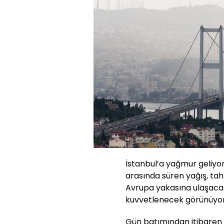
İstanbul’a yağmur geliyo
arasında süren yağış, tah
Avrupa yakasına ulaşac
kuvvetlenecek görünüyor
Gün batımından itibaren 