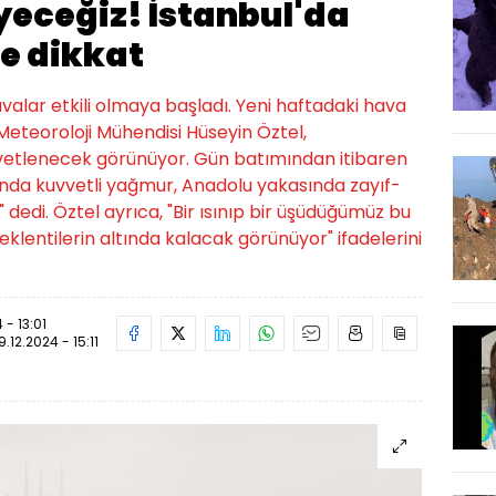
üyeceğiz! İstanbul'da
e dikkat
valar etkili olmaya başladı. Yeni haftadaki hava
eteoroloji Mühendisi Hüseyin Öztel,
tlenecek görünüyor. Gün batımından itibaren
ında kuvvetli yağmur, Anadolu yakasında zayıf-
dedi. Öztel ayrıca, "Bir ısınıp bir üşüdüğümüz bu
klentilerin altında kalacak görünüyor" ifadelerini
 - 13:01
9.12.2024 - 15:11