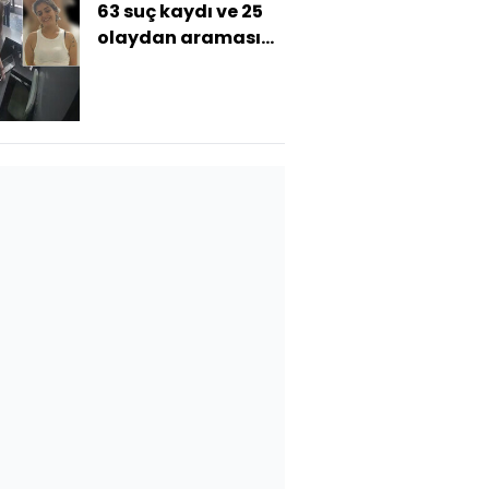
63 suç kaydı ve 25
olaydan araması
vardı! Suç
makinesi!