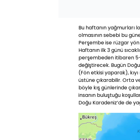
Bu haftanın yağmurları l
olmasının sebebi bu gün
Perşembe ise rüzgar yön 
Haftanın ilk 3 günü sıcakl
perşembeden itibaren 5-
değiştirecek. Bugün Doğu
(Fön etkisi yaparak), kıy
üstüne çıkarabilir. Orta
böyle kış günlerinde çıka
insanın buluştuğu koşull
Doğu Karadeniz’de de yağ