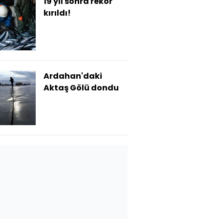
19 yıl sonra rekor
kırıldı!
Ardahan'daki
Aktaş Gölü dondu