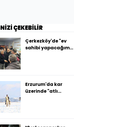
İNİZİ ÇEKEBİLİR
Çerkezköy'de "ev
sahibi yapacağım"
vurgunu
Erzurum'da kar
üzerinde "atlı
safari"