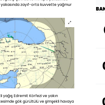
u yakasında zayıf-orta kuvvette yağmur
BA
i yağış Edremit Körfezi ve yakın
kesimde gök gürültülü ve şimşekli havaya