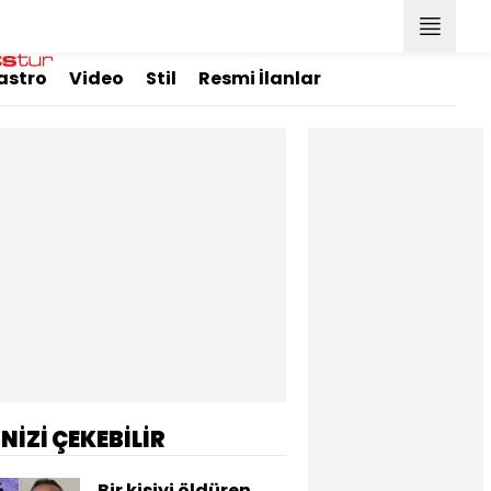
astro
Video
Stil
Resmi İlanlar
İNİZİ ÇEKEBİLİR
Bir kişiyi öldüren