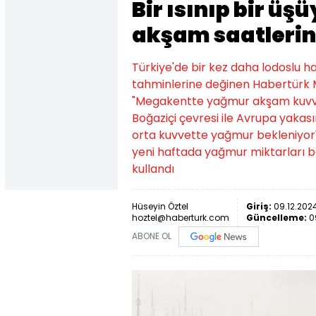
Bir ısınıp bir üş
akşam saatlerin
Türkiye'de bir kez daha lodoslu ha
tahminlerine değinen Habertürk M
"Megakentte yağmur akşam kuvve
Boğaziçi çevresi ile Avrupa yakas
orta kuvvette yağmur bekleniyor" 
yeni haftada yağmur miktarları be
kullandı
Hüseyin Öztel
Giriş:
09.12.2024
hoztel@haberturk.com
Güncelleme:
0
ABONE OL