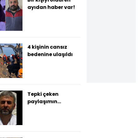
ayıdan haber var!
4 kişinin cansız
bedenine ulaşıldı
Tepki çeken
paylaşımın
ardından görevden
uzaklaştırıldı