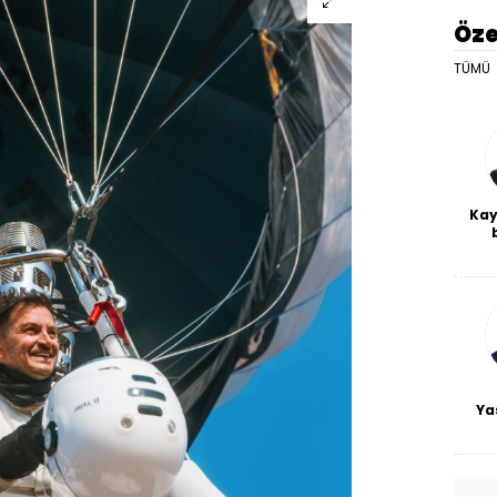
Öze
TÜMÜ
Kay
De
haf
a
bl
Ya