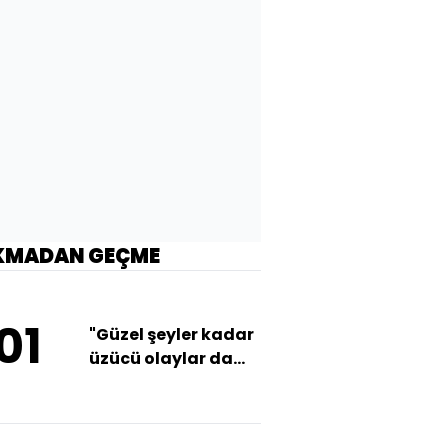
KMADAN GEÇME
01
"Güzel şeyler kadar
üzücü olaylar da
yaşadık"