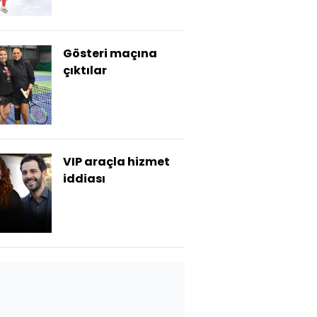
Gösteri maçına
çıktılar
VIP araçla hizmet
iddiası