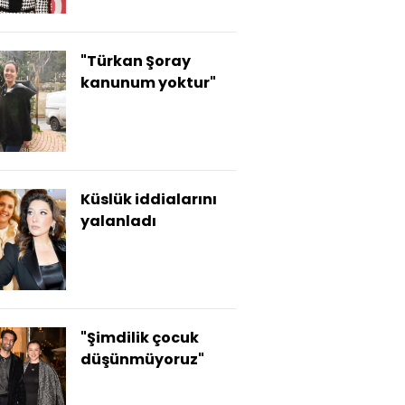
"Türkan Şoray
kanunum yoktur"
Küslük iddialarını
yalanladı
"Şimdilik çocuk
düşünmüyoruz"