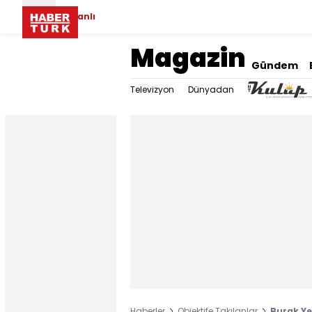
Canlı
Magazin
Gündem
Televizyon
Dünyadan
Haberler
Objektife Takılanlar
Burak Ye