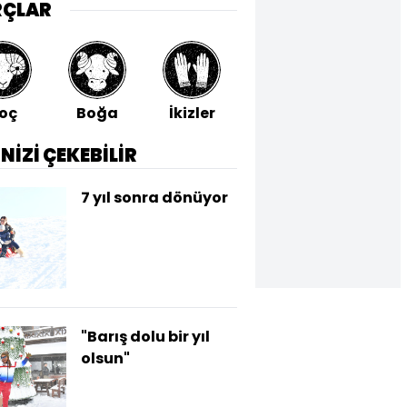
RÇLAR
oç
Boğa
İkizler
Yengeç
Aslan
İNİZİ ÇEKEBİLİR
7 yıl sonra dönüyor
"Barış dolu bir yıl
olsun"