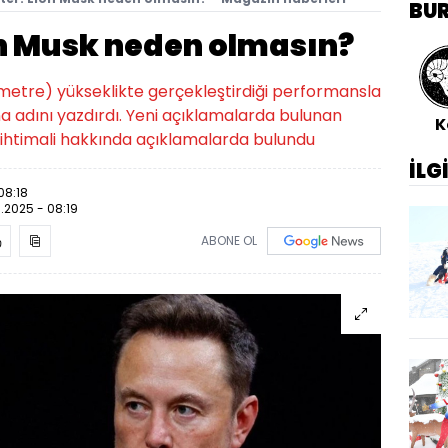
BU
on Musk neden olmasın?
4 metre) yükseklikte gerçekleştirdiği performansla
a adını yazdırdı. Yeni açıklamalarda bulunan
K
iği ihtimali hakkında açıklamalarda bulundu
İLG
08:18
.2025 - 08:19
ABONE OL