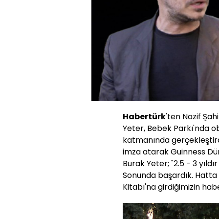
Habertürk
'ten Nazif Şa
Yeter, Bebek Parkı'nda ob
katmanında gerçekleştird
imza atarak Guinness Dün
Burak Yeter; "2.5 - 3 yıldı
Sonunda başardık. Hatta
Kitabı'na girdiğimizin habe