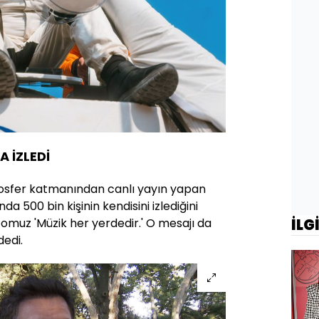
A İZLEDİ
osfer katmanından canlı yayın yapan
da 500 bin kişinin kendisini izlediğini
İLG
ttomuz 'Müzik her yerdedir.' O mesajı da
dedi.