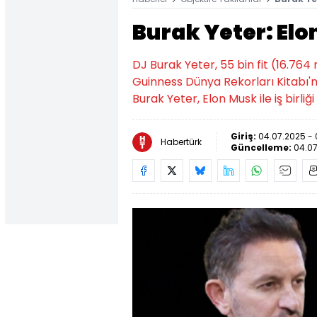
Burak Yeter: El
DJ Burak Yeter, 55 bin fit (16.76
Guinness Dünya Rekorları Kitabı'n
Burak Yeter, Elon Musk ile iş birl
Giriş:
04.07.2025 - 
Habertürk
Güncelleme:
04.07