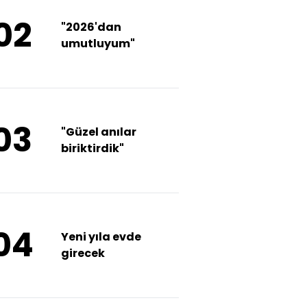
02
"2026'dan
umutluyum"
03
"Güzel anılar
biriktirdik"
04
Yeni yıla evde
girecek