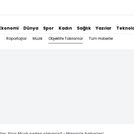
Ekonomi
Dünya
Spor
Kadın
Sağlık
Yazılar
Teknolo
Objektife Takılanlar
Röportajlar
Müzik
Tüm Haberler
ter: Elon Musk neden olmasın? - Magazin haberleri