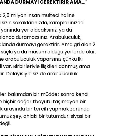
ANDA DURMAYI GEREKTİRİR AMA..."
,5 milyon insan mülteci haline
sizin sokaklarınızda, kamplarınızda
 yanında yer alacaksınız, ya da
 alanda duramazsınız. Arabuluculuk,
alanda durmayı gerektirir. Ama gri alan 2
n, suçlu ya da masum olduğu yerlerde olur.
ne arabuluculuk yaparsınız çünkü iki
 var. Birbirleriyle ilişkileri donmuş ama
r. Dolayısıyla siz de arabuluculuk
ler bakımdan bir müddet sonra kendi
e hiçbir değer tboyutu taşımayan bir
k arasında bir tercih yapmak zorunda
muz şey, ahlaki bir tutumdur, siyasi bir
eğil.