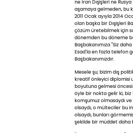
ne İran Dışişleri ne Rusya 
aşamaya gelmeden, bu kriz
2011 Ocak ayıyla 2014 Ocak
olan başka bir Dışişleri B
çözüm üretebilmek için 
dönemden bu döneme baze
Başbakanımıza "Siz daha 
Esad'la en fazla telefon
Başbakanımızdır.
Mesele şu; bizim dış politi
kreatif önleyici diplomisi
boyutuna gelmesi öncesi
öyle bir nokta gelir ki, biz
komşumuz olmasaydı ve S
olsaydı, o mülteciler bu i
olsaydı, bunları görmemi
şekilde bir müddet daha bu