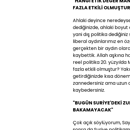
"HANGİ ETİK DEĞER MA
FAZLA ETKİLİ OLMUŞTUR
Ahlaki deyince neredeyse
dediğinizde, ahlaki boyut d
yani dış politika dediğiniz 
liberal aydınlarımız en ö
gerçekten bir aydın olar
kaybettik. Allah aşkına ha
reel politika 20. yüzyıld
fazla etkili olmuştur? Yakı
getirdiğinizde kısa dönem
zannedersiniz ama uzun d
kaybedersiniz.
"BUGÜN SURİYE'DEKİ Z
BAKAMAYACAK"
Çok açık söylüyorum, Say
sonra da Suriye politikam