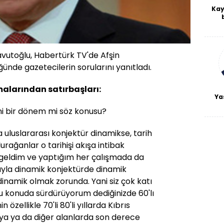
Kay
De
haf
a
bl
avutoğlu, Habertürk TV'de Afşin
nde gazetecilerin sorularını yanıtladı.
alarından satırbaşları:
Ya
eni bir dönem mi söz konusu?
uluslararası konjektür dinamikse, tarih
durağanlar o tarihişi akışa intibak
 geldim ve yaptığım her çalışmada da
ıyla dinamik konjektürde dinamik
 dinamik olmak zorunda. Yani siz çok katı
şu konuda sürdürüyorum dediğinizde 60'lı
in özellikle 70'li 80'li yıllarda Kıbrıs
ya ya da diğer alanlarda son derece