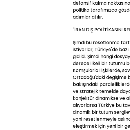
defansif kalma noktasına 
politika tarafımızca gözd
adımlar atılır.
"İRAN DIŞ POLİTİKASINI 
Şimdi bu resetlenme tar
istiyorlar; Türkiye'de bazı 
gidildi. Şimdi hangi dosya
derece ilkeli bir tutumu
Komşularla ilişkilerde, s
Ortadoğu'daki değişime ba
bakışındaki paralellikler
ve stratejik temelde day
konjektür dinamikse ve ak
alıyorlarsa Türkiye bu ta
dinamik bir tutum sergile
yani resetlenmeyle aslınd
eleştirmek için yeni bir 