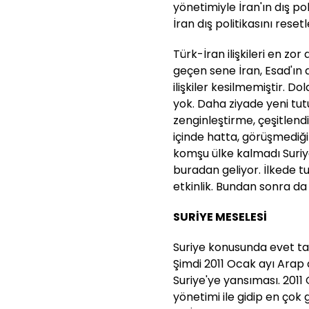
yönetimiyle İran'ın dış pol
İran dış politikasını rese
Türk-İran ilişkileri en zo
geçen sene İran, Esad'ın
ilişkiler kesilmemiştir. D
yok. Daha ziyade yeni tut
zenginleştirme, çeşitlend
içinde hatta, görüşmediğim
komşu ülke kalmadı Suriy
buradan geliyor. İlkede t
etkinlik. Bundan sonra da
SURİYE MESELESİ
Suriye konusunda evet t
Şimdi 2011 Ocak ayı Arap
Suriye'ye yansıması. 201
yönetimi ile gidip en çok 