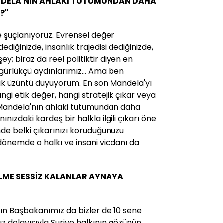
NDELA'NIN AHLAKİ TUTUMUNDAN DAHA
?"
 şuçlanıyoruz. Evrensel değer
ediğinizde, insanlık trajedisi dediğinizde,
şey; biraz da reel politiktir diyen en
zgürlükçü aydınlarımız... Ama ben
ak üzüntü duyuyorum. En son Mandela'yı
ngi etik değer, hangi stratejik çıkar veya
a Mandela'nın ahlaki tutumundan daha
nınızdaki kardeş bir halkla ilgili çıkarı öne
de belki çıkarınızı koruduğunuzu
önemde o halkı ve insani vicdanı da
ULME SESSİZ KALANLAR AYNAYA
ın Başbakanımız da bizler de 10 sene
ız dolayısıyla Suriye halkının gözünün