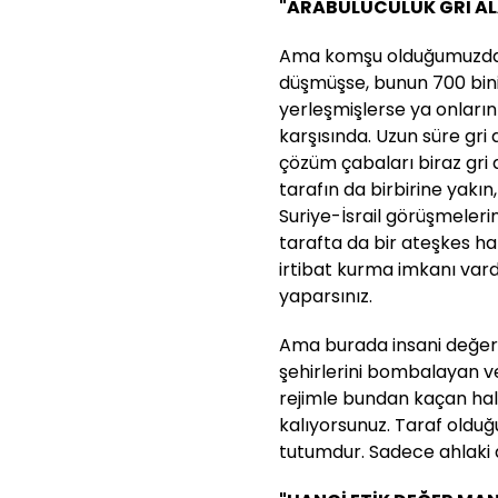
"ARABULUCULUK GRİ AL
Ama komşu olduğumuzda 2
düşmüşse, bunun 700 bini 
yerleşmişlerse ya onların
karşısında. Uzun süre gri
çözüm çabaları biraz gri 
tarafın da birbirine yakı
Suriye-İsrail görüşmeleri
tarafta da bir ateşkes hali
irtibat kurma imkanı vardı
yaparsınız.
Ama burada insani değer
şehirlerini bombalayan v
rejimle bundan kaçan hal
kalıyorsunuz. Taraf olduğu
tutumdur. Sadece ahlaki d