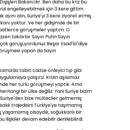
Dışişleri Bakanı'dır. Ben daha bu kriz bu
i engelleyebilmek için 3 kere gittim.
 ayını alın, Suriye'yi 3 kere ziyaret etmiş
akanı yoktur. Ve her gidişimde de bir
saatlerce görüşmeler yaptım. O
n takılırlar Sayın Putin Sayın
çok görüşüyordunuz Beşar Esad'la"diye.
 görüşmesi yapan da Sayın
kamızda tabiri caizse önleyici tıp gibi
 uygulamaya çalışırız. Krizin aşılamaz
nde her türlü görüşmeyi yaptık. Ama
 herhangi bir ülke değiliz. Yani Suriye bizim
uriye'den bize mülteciler gelmemiş
nsalık trajedisini Türkiye'ye taşımamış
ş yaşamamış olsaydık, soğukkanlı bir
 ilişkiler devam edebilir denilebilirdi.