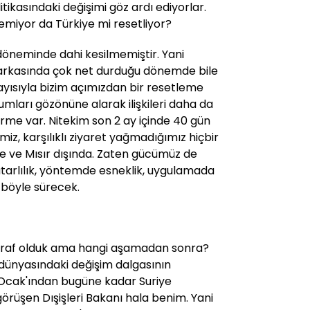
itikasındaki değişimi göz ardı ediyorlar.
tlemiyor da Türkiye mi resetliyor?
r döneminde dahi kesilmemiştir. Yani
 arkasında çok net durduğu dönemde bile
olayısıyla bizim açımızdan bir resetleme
umları gözönüne alarak ilişkileri daha da
irme var. Nitekim son 2 ay içinde 40 gün
iz, karşılıklı ziyaret yağmadığımız hiçbir
e ve Mısır dışında. Zaten gücümüz de
utarlılık, yöntemde esneklik, uygulamada
 böyle sürecek.
araf olduk ama hangi aşamadan sonra?
 dünyasındaki değişim dalgasının
1 Ocak'ından bugüne kadar Suriye
görüşen Dışişleri Bakanı hala benim. Yani