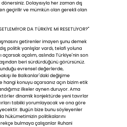
dönersiniz. Dolayısıyla her zaman dış
en geçirilir ve mümkün olan gerekli olan
RESETLEMİYOR DA TÜRKİYE Mİ RESETLİYOR?"
tışmasını getirenler imayen şunu demek
dış politik yanlışlar vardı, telafi yoluna
yı açarsak açalım, aslında Türkiye'nin son
 başından beri sürdürdüğünü görürsünüz.
avunduğu evrensel değerlerde,
kışı ile Balkanlar'daki değişime
de hangi konuyu açarsanız açın bizim etik
andığımız ilkeler aynen duruyor. Ama
törler dinamik konjektürde yeni tavırlar
vırları tabiiki yorumlayacak ve ona göre
yecektir. Bugün bize bunu söyleyenler
a hükümetimizin politikalarını
gerekçe bulmaya çalışanlar Ruhani