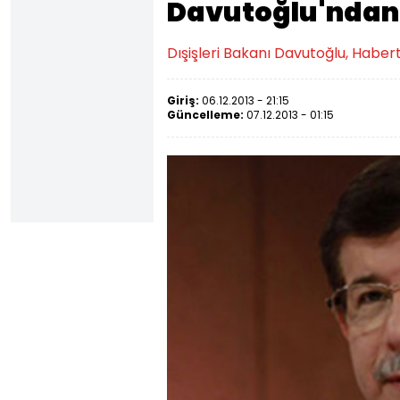
Davutoğlu'ndan
Dışişleri Bakanı Davutoğlu, Habert
Giriş:
06.12.2013 - 21:15
Güncelleme:
07.12.2013 - 01:15