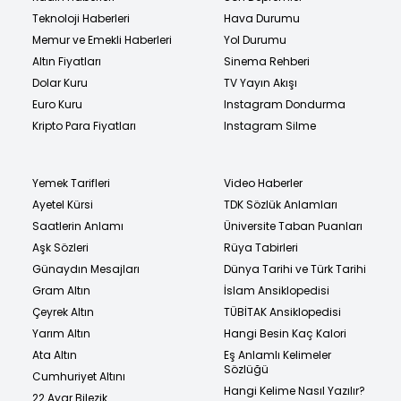
Teknoloji Haberleri
Hava Durumu
Memur ve Emekli Haberleri
Yol Durumu
Altın Fiyatları
Sinema Rehberi
Dolar Kuru
TV Yayın Akışı
Euro Kuru
Instagram Dondurma
Kripto Para Fiyatları
Instagram Silme
Yemek Tarifleri
Video Haberler
Ayetel Kürsi
TDK Sözlük Anlamları
Saatlerin Anlamı
Üniversite Taban Puanları
Aşk Sözleri
Rüya Tabirleri
Günaydın Mesajları
Dünya Tarihi ve Türk Tarihi
Gram Altın
İslam Ansiklopedisi
Çeyrek Altın
TÜBİTAK Ansiklopedisi
Yarım Altın
Hangi Besin Kaç Kalori
Ata Altın
Eş Anlamlı Kelimeler
Sözlüğü
Cumhuriyet Altını
Hangi Kelime Nasıl Yazılır?
22 Ayar Bilezik