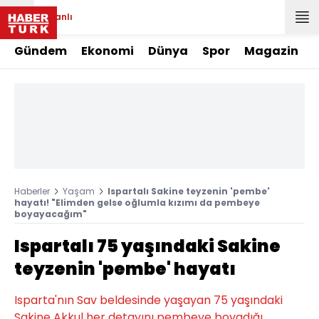
Canlı
Gündem
Ekonomi
Dünya
Spor
Magazin
Haberler
Yaşam
Ispartalı Sakine teyzenin 'pembe'
hayatı! "Elimden gelse oğlumla kızımı da pembeye
boyayacağım"
Ispartalı 75 yaşındaki Sakine
teyzenin 'pembe' hayatı
Isparta'nın Sav beldesinde yaşayan 75 yaşındaki
Sakine Akkul her detayını pembeye boyadığı