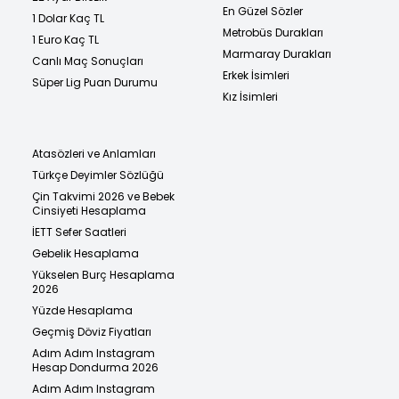
En Güzel Sözler
1 Dolar Kaç TL
Metrobüs Durakları
1 Euro Kaç TL
Marmaray Durakları
Canlı Maç Sonuçları
Erkek İsimleri
Süper Lig Puan Durumu
Kız İsimleri
Atasözleri ve Anlamları
Türkçe Deyimler Sözlüğü
Çin Takvimi 2026 ve Bebek
Cinsiyeti Hesaplama
İETT Sefer Saatleri
Gebelik Hesaplama
Yükselen Burç Hesaplama
2026
Yüzde Hesaplama
Geçmiş Döviz Fiyatları
Adım Adım Instagram
Hesap Dondurma 2026
Adım Adım Instagram