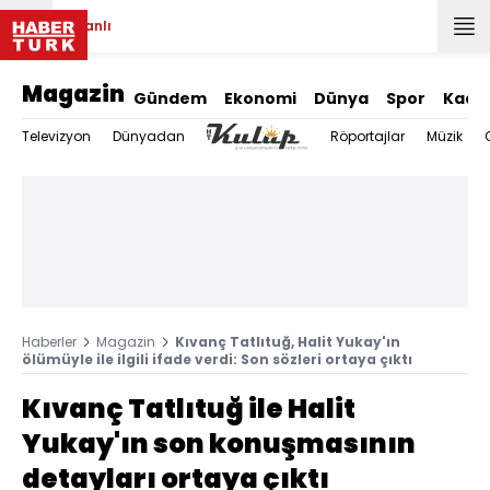
Canlı
Magazin
Gündem
Ekonomi
Dünya
Spor
Kadı
Televizyon
Dünyadan
Röportajlar
Müzik
Haberler
Magazin
Kıvanç Tatlıtuğ, Halit Yukay'ın
ölümüyle ile ilgili ifade verdi: Son sözleri ortaya çıktı
Kıvanç Tatlıtuğ ile Halit
Yukay'ın son konuşmasının
detayları ortaya çıktı