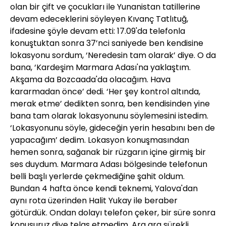
olan bir çift ve çocukları ile Yunanistan tatillerine
devam edeceklerini söyleyen Kıvanç Tatlıtuğ,
ifadesine şöyle devam etti: 17.09'da telefonla
konuştuktan sonra 37’nci saniyede ben kendisine
lokasyonu sordum, ‘Neredesin tam olarak’ diye. O da
bana, ‘Kardeşim Marmara Adası'na yaklaştım.
Akşama da Bozcaada'da olacağım. Hava
kararmadan önce’ dedi. ‘Her şey kontrol altında,
merak etme’ dedikten sonra, ben kendisinden yine
bana tam olarak lokasyonunu söylemesini istedim.
‘Lokasyonunu söyle, gideceğin yerin hesabını ben de
yapacağım’ dedim. Lokasyon konuşmasından
hemen sonra, sağanak bir rüzgarın içine girmiş bir
ses duydum. Marmara Adası bölgesinde telefonun
belli başlı yerlerde çekmediğine şahit oldum.
Bundan 4 hafta önce kendi teknemi, Yalova'dan
aynı rota üzerinden Halit Yukay ile beraber
götürdük. Ondan dolayı telefon çeker, bir süre sonra
konuşuruz diye telaş etmedim. Ara ara sürekli