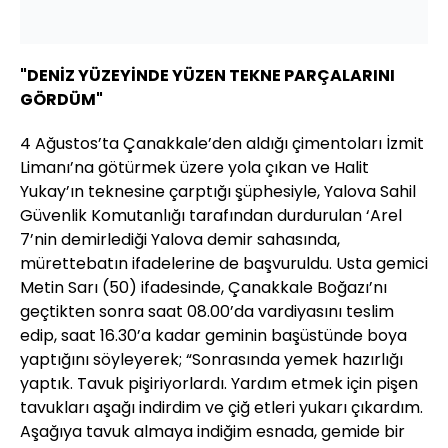
"DENİZ YÜZEYİNDE YÜZEN TEKNE PARÇALARINI
GÖRDÜM"
4 Ağustos’ta Çanakkale’den aldığı çimentoları İzmit
Limanı’na götürmek üzere yola çıkan ve Halit
Yukay’ın teknesine çarptığı şüphesiyle, Yalova Sahil
Güvenlik Komutanlığı tarafından durdurulan ‘Arel
7’nin demirlediği Yalova demir sahasında,
mürettebatın ifadelerine de başvuruldu. Usta gemici
Metin Sarı (50) ifadesinde, Çanakkale Boğazı’nı
geçtikten sonra saat 08.00’da vardiyasını teslim
edip, saat 16.30’a kadar geminin başüstünde boya
yaptığını söyleyerek; “Sonrasında yemek hazırlığı
yaptık. Tavuk pişiriyorlardı. Yardım etmek için pişen
tavukları aşağı indirdim ve çiğ etleri yukarı çıkardım.
Aşağıya tavuk almaya indiğim esnada, gemide bir