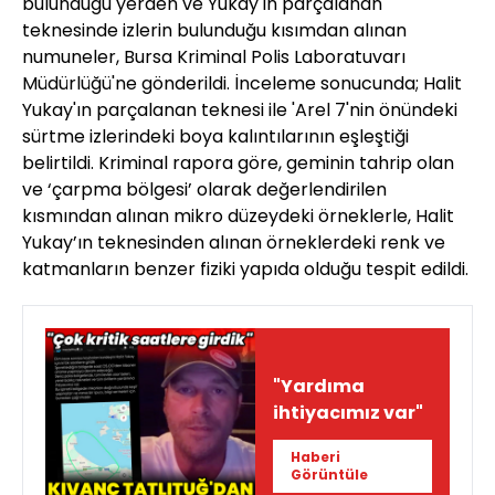
bulunduğu yerden ve Yukay'ın parçalanan
teknesinde izlerin bulunduğu kısımdan alınan
numuneler, Bursa Kriminal Polis Laboratuvarı
Müdürlüğü'ne gönderildi. İnceleme sonucunda; Halit
Yukay'ın parçalanan teknesi ile 'Arel 7'nin önündeki
sürtme izlerindeki boya kalıntılarının eşleştiği
belirtildi. Kriminal rapora göre, geminin tahrip olan
ve ‘çarpma bölgesi’ olarak değerlendirilen
kısmından alınan mikro düzeydeki örneklerle, Halit
Yukay’ın teknesinden alınan örneklerdeki renk ve
katmanların benzer fiziki yapıda olduğu tespit edildi.
"Yardıma
ihtiyacımız var"
Haberi
Görüntüle