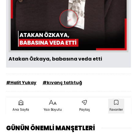
Videoyu
Oynat
Atakan Özkaya, babasına veda etti
#Halit Yukay
#kıvanç tatlıtuğ
Ana Sayfa
Yazı Boyutu
Paylaş
Favoriler
GÜNÜN ÖNEMLİ MANŞETLERİ