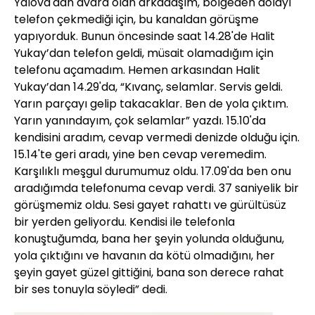
Yalova'dan avara olan arkadaşım, bölgeden dolayı
telefon çekmediği için, bu kanaldan görüşme
yapıyorduk. Bunun öncesinde saat 14.28'de Halit
Yukay’dan telefon geldi, müsait olamadığım için
telefonu açamadım. Hemen arkasından Halit
Yukay’dan 14.29'da, “Kıvanç, selamlar. Servis geldi.
Yarın parçayı gelip takacaklar. Ben de yola çıktım.
Yarın yanındayım, çok selamlar” yazdı. 15.10'da
kendisini aradım, cevap vermedi denizde olduğu için.
15.14'te geri aradı, yine ben cevap veremedim.
Karşılıklı meşgul durumumuz oldu. 17.09'da ben onu
aradığımda telefonuma cevap verdi. 37 saniyelik bir
görüşmemiz oldu. Sesi gayet rahattı ve gürültüsüz
bir yerden geliyordu. Kendisi ile telefonla
konuştuğumda, bana her şeyin yolunda olduğunu,
yola çıktığını ve havanın da kötü olmadığını, her
şeyin gayet güzel gittiğini, bana son derece rahat
bir ses tonuyla söyledi” dedi.