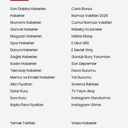
Son Dakika Haberleri
Canlı Borsa
Haberler
Namaz Vakitleri 2026
Ekonomi Haberleri
Cuma Namazı Vakitleri
Güncel Haberler
Nöbetçi Eczaneler
Magazin Haberleri
İstiklal Marşı
Spor Haberleri
E Okul VBS
Dünya Haberleri
E Devlet Giriş
Sağlık Haberleri
Günlük Burç Yorumları
Kadın Haberleri
Son Depremler
Teknoloji Haberleri
Hava Durumu
Memur ve Emekli Haberleri
Yol Durumu
Altın Fiyatları
Sinema Rehberi
Dolar Kuru
TV Yayın Akışı
Euro Kuru
Instagram Dondurma
Kripto Para Fiyatları
Instagram Silme
Yemek Tarifleri
Video Haberler