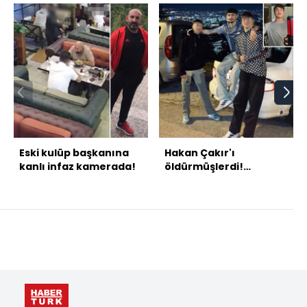
Eski kulüp başkanına
Hakan Çakır'ı
kanlı infaz kamerada!
öldürmüşlerdi!
Gözaltındayken
hastaneden
kaçmışlar!