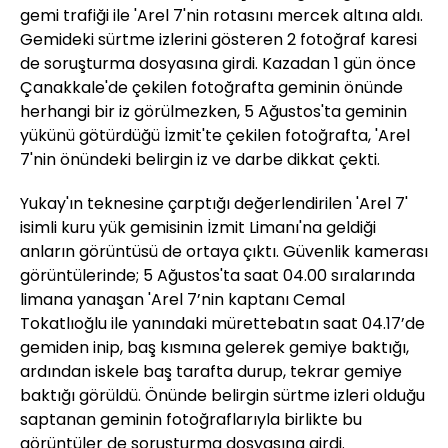
gemi trafiği ile 'Arel 7'nin rotasını mercek altına aldı.
Gemideki sürtme izlerini gösteren 2 fotoğraf karesi
de soruşturma dosyasına girdi. Kazadan 1 gün önce
Çanakkale'de çekilen fotoğrafta geminin önünde
herhangi bir iz görülmezken, 5 Ağustos'ta geminin
yükünü götürdüğü İzmit'te çekilen fotoğrafta, 'Arel
7'nin önündeki belirgin iz ve darbe dikkat çekti.
Yukay'ın teknesine çarptığı değerlendirilen 'Arel 7'
isimli kuru yük gemisinin İzmit Limanı'na geldiği
anların görüntüsü de ortaya çıktı. Güvenlik kamerası
görüntülerinde; 5 Ağustos'ta saat 04.00 sıralarında
limana yanaşan 'Arel 7’nin kaptanı Cemal
Tokatlıoğlu ile yanındaki mürettebatın saat 04.17’de
gemiden inip, baş kısmına gelerek gemiye baktığı,
ardından iskele baş tarafta durup, tekrar gemiye
baktığı görüldü. Önünde belirgin sürtme izleri olduğu
saptanan geminin fotoğraflarıyla birlikte bu
görüntüler de soruşturma dosyasına girdi.