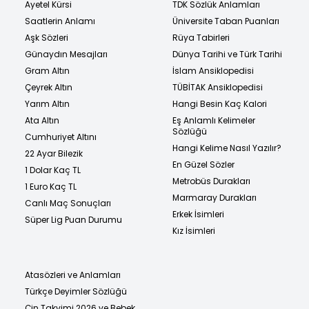
Ayetel Kürsi
TDK Sözlük Anlamları
Saatlerin Anlamı
Üniversite Taban Puanları
Aşk Sözleri
Rüya Tabirleri
Günaydın Mesajları
Dünya Tarihi ve Türk Tarihi
Gram Altın
İslam Ansiklopedisi
Çeyrek Altın
TÜBİTAK Ansiklopedisi
Yarım Altın
Hangi Besin Kaç Kalori
Ata Altın
Eş Anlamlı Kelimeler
Sözlüğü
Cumhuriyet Altını
Hangi Kelime Nasıl Yazılır?
22 Ayar Bilezik
En Güzel Sözler
1 Dolar Kaç TL
Metrobüs Durakları
1 Euro Kaç TL
Marmaray Durakları
Canlı Maç Sonuçları
Erkek İsimleri
Süper Lig Puan Durumu
Kız İsimleri
Atasözleri ve Anlamları
Türkçe Deyimler Sözlüğü
Çin Takvimi 2026 ve Bebek