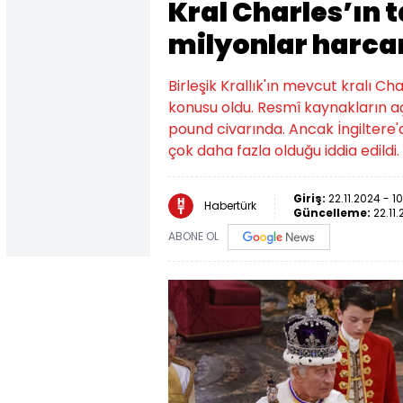
Kral Charles’ın t
milyonlar harca
Birleşik Krallık'ın mevcut kralı Ch
konusu oldu. Resmî kaynakların 
pound civarında. Ancak İngiltere'
çok daha fazla olduğu iddia edildi.
Giriş:
22.11.2024 - 1
Habertürk
Güncelleme:
22.11.
ABONE OL