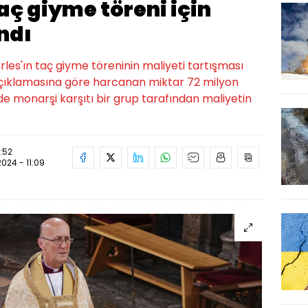
aç giyme töreni için
ndı
arles'ın taç giyme töreninin maliyeti tartışması
açıklamasına göre harcanan miktar 72 milyon
de monarşi karşıtı bir grup tarafından maliyetin
0:52
2024 - 11:09