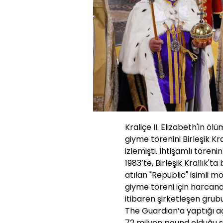
Kraliçe II. Elizabeth'in ö
giyme törenini Birleşik Kr
izlemişti. İhtişamlı töreni
1983’te, Birleşik Krallık't
atılan "Republic" isimli mo
giyme töreni için harcana
itibaren şirketleşen grub
The Guardian’a yaptığı 
72 milyon pound olduğu s