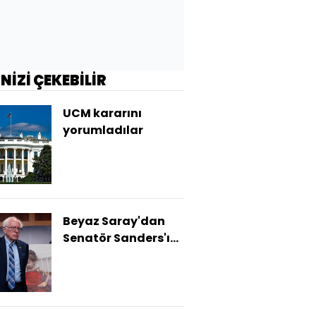
İNİZİ ÇEKEBİLİR
UCM kararını
yorumladılar
Beyaz Saray'dan
Senatör Sanders'ın
İsrail karşıtı
adımına tepki