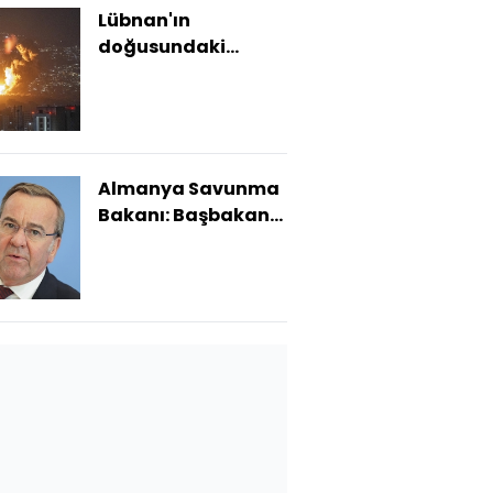
Lübnan'ın
doğusundaki
Baalbek'e saldırılar:
47 ölü
Almanya Savunma
Bakanı: Başbakan
adayı
olmayacağım