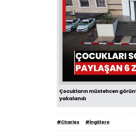
Çocukların müstehcen görünt
yakalandı
#Charles
#İngiltere