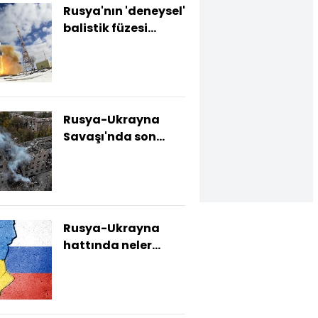
Rusya'nın 'deneysel'
balistik füzesi
hakkında neler
biliniyor?
Rusya-Ukrayna
Savaşı'nda son
durum nedir?
Rusya-Ukrayna
hattında neler
yaşanıyor?