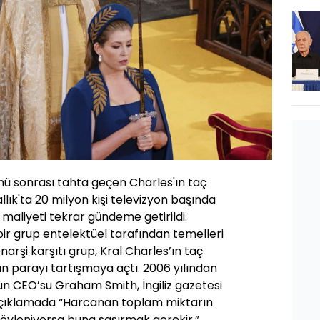
lümü sonrası tahta geçen Charles'ın taç
allık'ta 20 milyon kişi televizyon başında
n maliyeti tekrar gündeme getirildi.
a bir grup entelektüel tarafından temelleri
narşi karşıtı grup, Kral Charles’ın taç
n parayı tartışmaya açtı. 2006 yılından
un CEO’su Graham Smith, İngiliz gazetesi
açıklamada “Harcanan toplam miktarın
öyleniyorsa buna şaşırmak gerekir.”