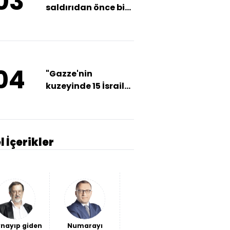
03
saldırıdan önce bizi
bilgilendirdi
04
"Gazze'nin
kuzeyinde 15 İsrail
askeri öldürüldü"
l İçerikler
nayıp giden
Numarayı
Batı Avrupa
Marve