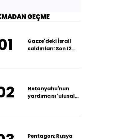
KMADAN GEÇME
01
Gazze'deki İsrail
saldırıları: Son 12
saatte 112 Filistinli
öldü
02
Netanyahu'nun
yardımcısı 'ulusal
güvenliği tehlikeye
atmakla'
suçlanıyor
Pentagon: Rusya