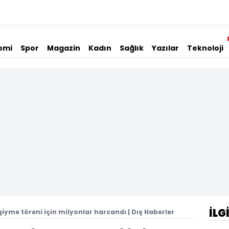
omi
Spor
Magazin
Kadın
Sağlık
Yazılar
Teknoloji
İLG
giyme töreni için milyonlar harcandı | Dış Haberler