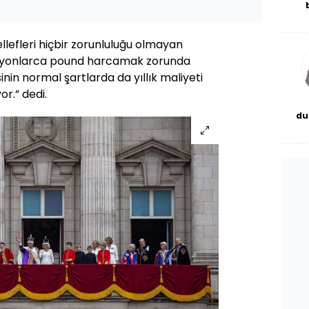
De
haf
a
llefleri hiçbir zorunluluğu olmayan
bl
n milyonlarca pound harcamak zorunda
esinin normal şartlarda da yıllık maliyeti
r.” dedi.
du
bor