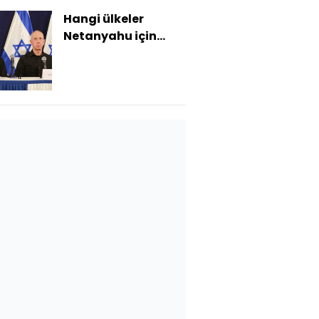
Hangi ülkeler
Netanyahu için
tutuklama emrini
uygulayacak?