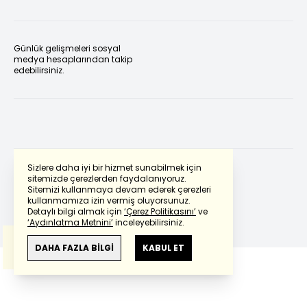
Günlük gelişmeleri sosyal
medya hesaplarından takip
edebilirsiniz.
Sizlere daha iyi bir hizmet sunabilmek için
sitemizde çerezlerden faydalanıyoruz.
Sitemizi kullanmaya devam ederek çerezleri
Powered by
Translate
kullanmamıza izin vermiş oluyorsunuz.
Detaylı bilgi almak için
‘Çerez Politikasını’
ve
‘Aydınlatma Metnini’
inceleyebilirsiniz.
Bu çeviride
Google Translete
kullanılmıştır.
Anlam ve çeviri hatalarından
haberturk.com
DAHA FAZLA BİLGİ
KABUL ET
sorumlu değildir.