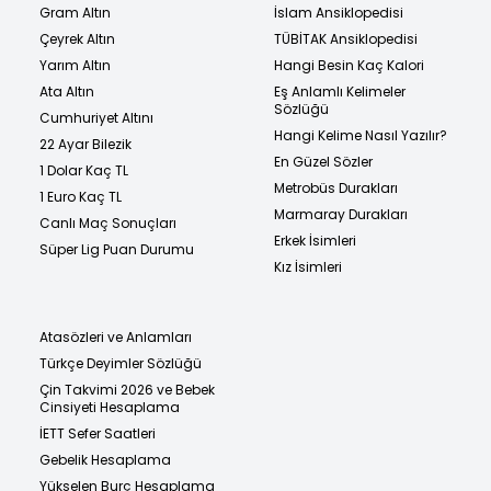
Gram Altın
İslam Ansiklopedisi
Çeyrek Altın
TÜBİTAK Ansiklopedisi
Yarım Altın
Hangi Besin Kaç Kalori
Ata Altın
Eş Anlamlı Kelimeler
Sözlüğü
Cumhuriyet Altını
Hangi Kelime Nasıl Yazılır?
22 Ayar Bilezik
En Güzel Sözler
1 Dolar Kaç TL
Metrobüs Durakları
1 Euro Kaç TL
Marmaray Durakları
Canlı Maç Sonuçları
Erkek İsimleri
Süper Lig Puan Durumu
Kız İsimleri
Atasözleri ve Anlamları
Türkçe Deyimler Sözlüğü
Çin Takvimi 2026 ve Bebek
Cinsiyeti Hesaplama
İETT Sefer Saatleri
Gebelik Hesaplama
Yükselen Burç Hesaplama