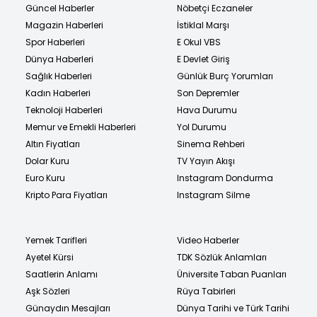
Güncel Haberler
Nöbetçi Eczaneler
Magazin Haberleri
İstiklal Marşı
Spor Haberleri
E Okul VBS
Dünya Haberleri
E Devlet Giriş
Sağlık Haberleri
Günlük Burç Yorumları
Kadın Haberleri
Son Depremler
Teknoloji Haberleri
Hava Durumu
Memur ve Emekli Haberleri
Yol Durumu
Altın Fiyatları
Sinema Rehberi
Dolar Kuru
TV Yayın Akışı
Euro Kuru
Instagram Dondurma
Kripto Para Fiyatları
Instagram Silme
Yemek Tarifleri
Video Haberler
Ayetel Kürsi
TDK Sözlük Anlamları
Saatlerin Anlamı
Üniversite Taban Puanları
Aşk Sözleri
Rüya Tabirleri
Günaydın Mesajları
Dünya Tarihi ve Türk Tarihi