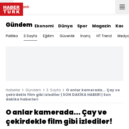
Canlı
Gündem
Ekonomi
Dünya
Spor
Magazin
Kadın
3.Sayfa
Politika
Eğitim
Güvenlik
İnanç
HT Trend
Medy
Haberler
Gündem
3. Sayfa
O anlar kamerada... Çay ve
çekirdekle film gibi izlediler | SON DAKİKA HABERİ | Son
dakika haberleri
O anlar kamerada... Çay ve
çekirdekle film gibi izlediler!