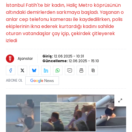
İstanbul Fatih'te bir kadın, Haliç Metro köprüsünün
altındaki demirlerden sarkmaya başladı. Yaşanan o
anlar cep telefonu kamerası ile kaydedilirken, polis
ekiplerinin ikna ederek kurtardığı kadını sahilde
oturan vatandaşlar çay içip, çekirdek çitleyerek
izledi
Giriş:
12.06.2025 - 10:31
Ajanslar
Güncelleme:
12.06.2025 - 15:10
ABONE OL