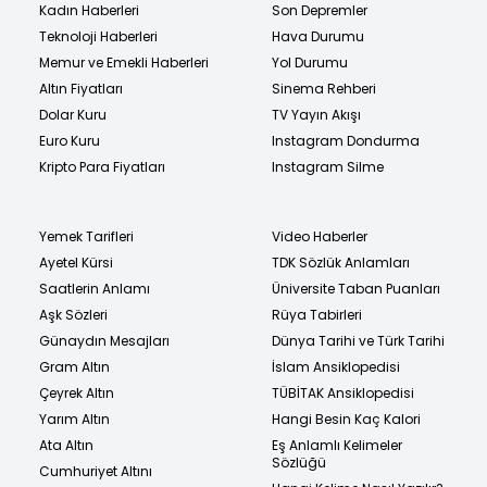
Kadın Haberleri
Son Depremler
Teknoloji Haberleri
Hava Durumu
Memur ve Emekli Haberleri
Yol Durumu
Altın Fiyatları
Sinema Rehberi
Dolar Kuru
TV Yayın Akışı
Euro Kuru
Instagram Dondurma
Kripto Para Fiyatları
Instagram Silme
Yemek Tarifleri
Video Haberler
Ayetel Kürsi
TDK Sözlük Anlamları
Saatlerin Anlamı
Üniversite Taban Puanları
Aşk Sözleri
Rüya Tabirleri
Günaydın Mesajları
Dünya Tarihi ve Türk Tarihi
Gram Altın
İslam Ansiklopedisi
Çeyrek Altın
TÜBİTAK Ansiklopedisi
Yarım Altın
Hangi Besin Kaç Kalori
Ata Altın
Eş Anlamlı Kelimeler
Sözlüğü
Cumhuriyet Altını