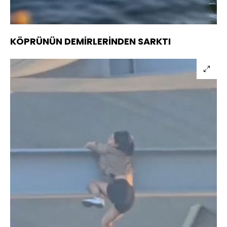
100.00%
Sesi
Oynatma
720
Aç
Hızı
KÖPRÜNÜN DEMİRLERİNDEN SARKTI