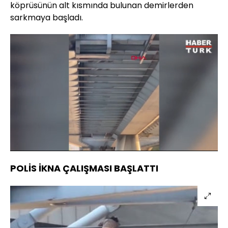
köprüsünün alt kısmında bulunan demirlerden
sarkmaya başladı.
Yüklendi
:
33.25%
Sesi
Oynatma
Aç
Hızı
POLİS İKNA ÇALIŞMASI BAŞLATTI