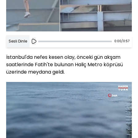
Sesli Dinle
0:00
/
0:57
İstanbul'da nefes kesen olay, önceki gün akşam
saatlerinde Fatih'te bulunan Haliç Metro köprüsü
üzerinde meydana geldi.
Yüklendi
: