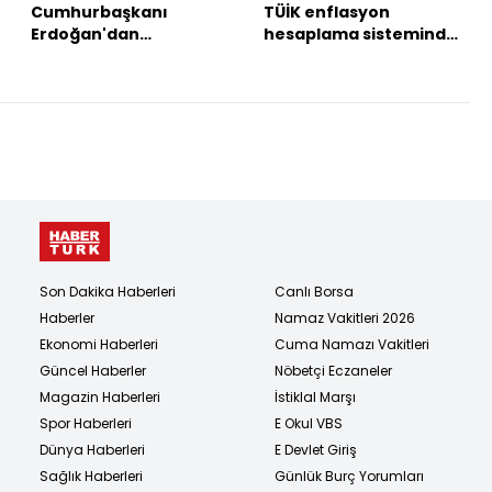
Cumhurbaşkanı
TÜİK enflasyon
Erdoğan'dan
hesaplama sisteminde
açıklamalar
değişikliğe gidiyor
Son Dakika Haberleri
Canlı Borsa
Haberler
Namaz Vakitleri 2026
Ekonomi Haberleri
Cuma Namazı Vakitleri
Güncel Haberler
Nöbetçi Eczaneler
Magazin Haberleri
İstiklal Marşı
Spor Haberleri
E Okul VBS
Dünya Haberleri
E Devlet Giriş
Sağlık Haberleri
Günlük Burç Yorumları