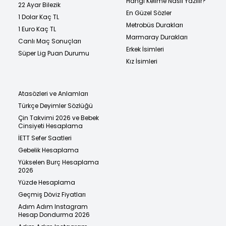
Hangi Kelime Nasıl Yazılır?
22 Ayar Bilezik
En Güzel Sözler
1 Dolar Kaç TL
Metrobüs Durakları
1 Euro Kaç TL
Marmaray Durakları
Canlı Maç Sonuçları
Erkek İsimleri
Süper Lig Puan Durumu
Kız İsimleri
Atasözleri ve Anlamları
Türkçe Deyimler Sözlüğü
Çin Takvimi 2026 ve Bebek
Cinsiyeti Hesaplama
İETT Sefer Saatleri
Gebelik Hesaplama
Yükselen Burç Hesaplama
2026
Yüzde Hesaplama
Geçmiş Döviz Fiyatları
Adım Adım Instagram
Hesap Dondurma 2026