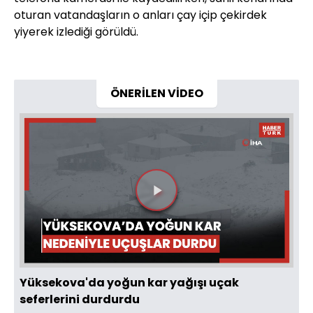
oturan vatandaşların o anları çay içip çekirdek
yiyerek izlediği görüldü.
ÖNERİLEN VİDEO
Videoyu
Oynat
Yüksekova'da yoğun kar yağışı uçak
seferlerini durdurdu