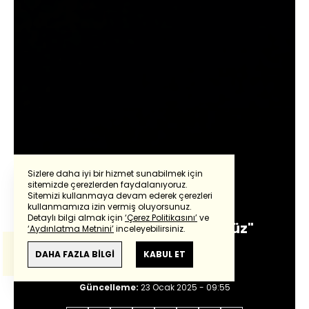
Sizlere daha iyi bir hizmet sunabilmek için
sitemizde çerezlerden faydalanıyoruz.
Nasuhi Güngör
Sitemizi kullanmaya devam ederek çerezleri
Powered by
Translate
kullanmamıza izin vermiş oluyorsunuz.
Detaylı bilgi almak için
‘Çerez Politikasını’
ve
Suriye'deki "üstünlüğümüz"
‘Aydınlatma Metnini’
inceleyebilirsiniz.
Bu çeviride
Google Translete
kullanılmıştır.
sona mı eriyor?
Anlam ve çeviri hatalarından
haberturk.com
DAHA FAZLA BİLGİ
KABUL ET
sorumlu değildir.
Giriş:
23 Ocak 2025 - 09:55
Güncelleme:
23 Ocak 2025 - 09:55